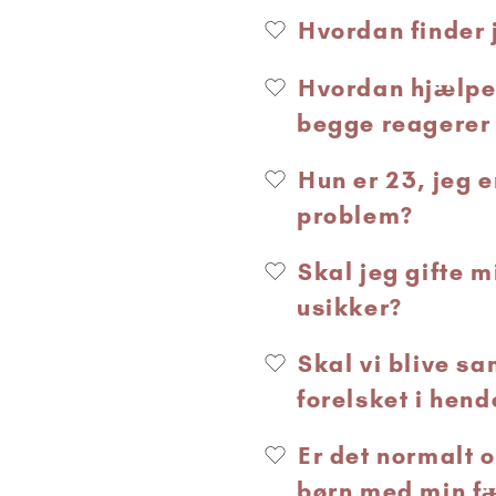
Hvordan finder 
Hvordan hjælper
begge reagerer
Hun er 23, jeg e
problem?
Skal jeg gifte 
usikker?
Skal vi blive s
forelsket i hend
Er det normalt o
børn med min f