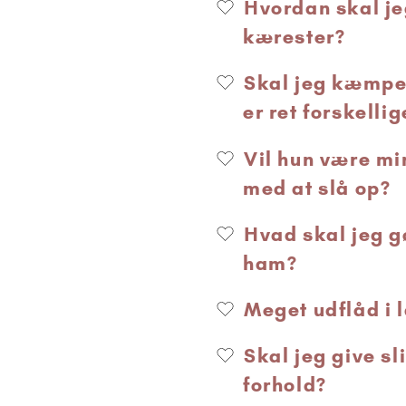
Hvordan skal j
kærester?
Skal jeg kæmpe 
er ret forskellig
Vil hun være mi
med at slå op?
Hvad skal jeg g
ham?
Meget udflåd i 
Skal jeg give sl
forhold?