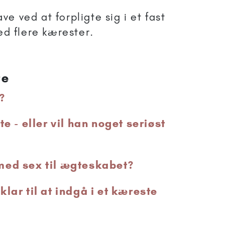
e ved at forpligte sig i et fast
d flere kærester.
te
?
te - eller vil han noget seriøst
med sex til ægteskabet?
lar til at indgå i et kæreste