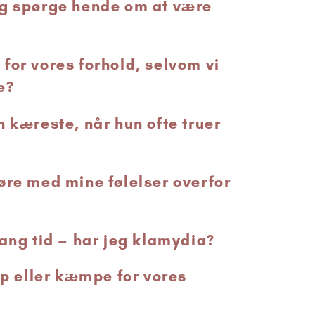
eg spørge hende om at være
for vores forhold, selvom vi
e?
n kæreste, når hun ofte truer
øre med mine følelser overfor
lang tid – har jeg klamydia?
ip eller kæmpe for vores