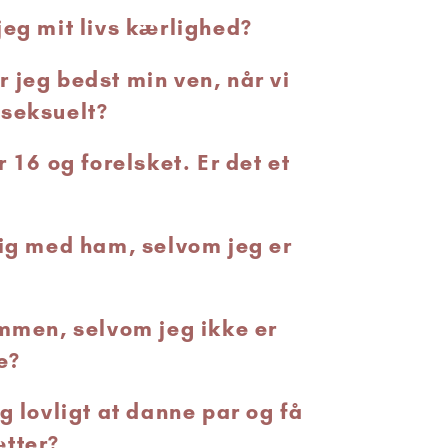
jeg mit livs kærlighed?
 jeg bedst min ven, når vi
 seksuelt?
r 16 og forelsket. Er det et
mig med ham, selvom jeg er
ammen, selvom jeg ikke er
e?
g lovligt at danne par og få
ætter?