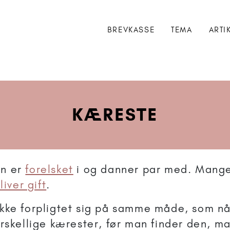
BREVKASSE
TEMA
ARTI
KÆRESTE
an er
forelsket
i og danner par med. Mange
liver gift
.
kke forpligtet sig på samme måde, som når
rskellige kærester, før man finder den, man