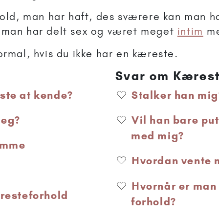
hold, man har haft, des sværere kan man hav
s man har delt sex og været meget
intim
me
ormal, hvis du ikke har en kæreste.
Svar om Kæres
ste at kende?
Stalker han mig
 jeg?
Vil han bare put
med mig?
temme
Hvordan vente 
Hvornår er man k
æresteforhold
forhold?