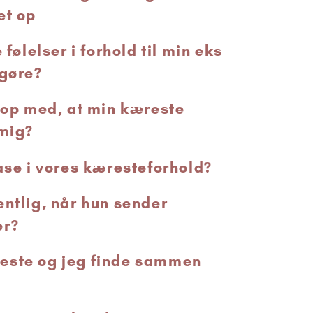
et op
 følelser i forhold til min eks
 gøre?
g op med, at min kæreste
 mig?
fase i vores kæresteforhold?
entlig, når hun sender
er?
este og jeg finde sammen