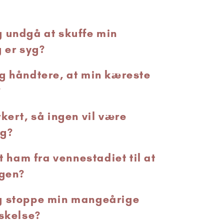
 undgå at skuffe min
g er syg?
g håndtere, at min kæreste
?
kert, så ingen vil være
ig?
et ham fra vennestadiet til at
igen?
g stoppe min mangeårige
lskelse?