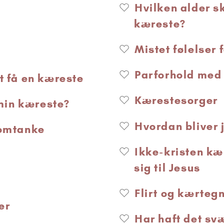
Hvilken alder s
kæreste?
Mistet følelser 
Parforhold med
t få en kæreste
Kærestesorger
 min kæreste?
Hvordan bliver 
 omtanke
Ikke-kristen kæ
sig til Jesus
Flirt og kærteg
er
Har haft det sv