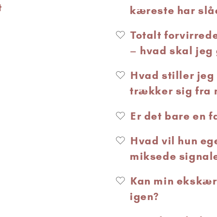
t
kæreste har slå
Totalt forvirrede
– hvad skal jeg
Hvad stiller je
trækker sig fra
Er det bare en 
Hvad vil hun eg
miksede signal
Kan min ekskær
igen?