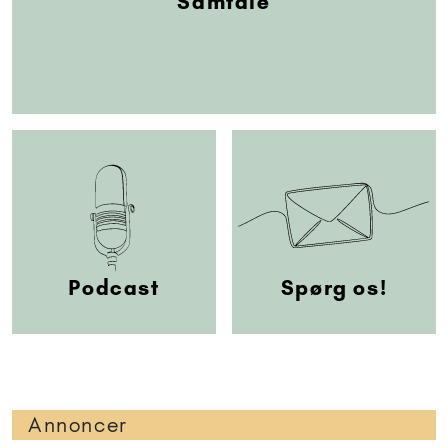
Samtale
Podcast
Spørg os!
Annoncer