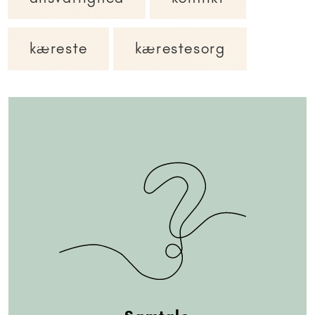
kæreste
kærestesorg