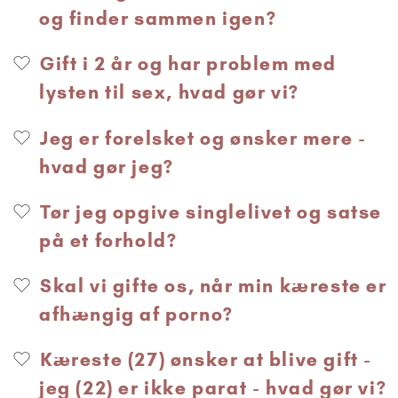
og finder sammen igen?
Gift i 2 år og har problem med
lysten til sex, hvad gør vi?
Jeg er forelsket og ønsker mere -
hvad gør jeg?
Tør jeg opgive singlelivet og satse
på et forhold?
Skal vi gifte os, når min kæreste er
afhængig af porno?
Kæreste (27) ønsker at blive gift -
jeg (22) er ikke parat - hvad gør vi?