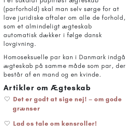
I et såkaldt papirløst ægteskab
(parforhold) skal man selv sørge for at
lave juridiske aftaler om alle de forhold,
som et almindeligt ægteskab
automatisk dækker i følge dansk
lovgivning.
Homoseksuelle par kan i Danmark indgå
ægteskab på samme måde som par, der
består af en mand og en kvinde.
Artikler om Ægteskab
Det er godt at sige nej! – om gode
grænser
Lad os tale om kønsroller!