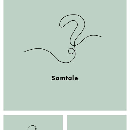
Samtale