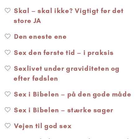
Skal – skal ikke? Vigtigt før det
store JA
Den eneste ene
Sex den første tid – i praksis
Sexlivet under graviditeten og
efter fødslen
Sex i Bibelen – på den gode måde
Sex i Bibelen – stærke sager
Vejen til god sex