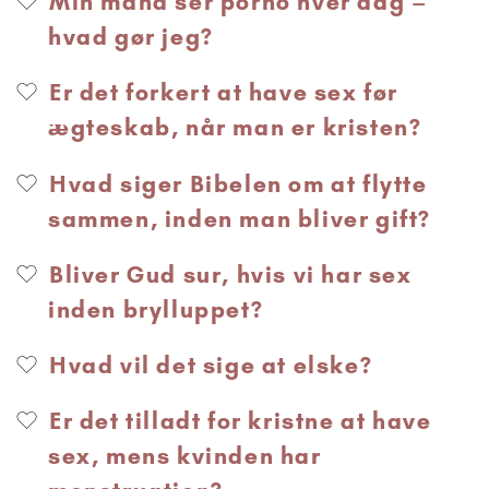
Min mand ser porno hver dag –
hvad gør jeg?
Er det forkert at have sex før
ægteskab, når man er kristen?
Hvad siger Bibelen om at flytte
sammen, inden man bliver gift?
Bliver Gud sur, hvis vi har sex
inden brylluppet?
Hvad vil det sige at elske?
Er det tilladt for kristne at have
sex, mens kvinden har