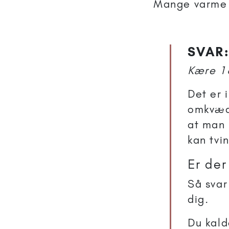
Mange varme h
SVAR:
Kære 16
Det er 
omkvæde
at man 
kan tvin
Er der
Så svar
dig.
Du kald