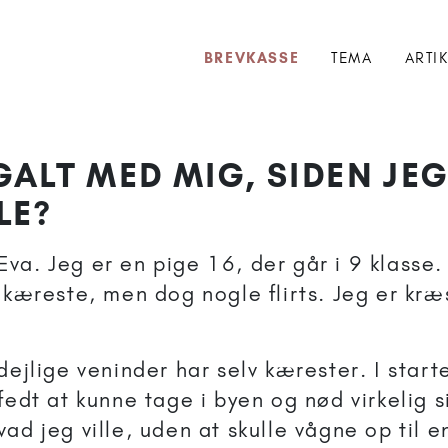
BREVKASSE
TEMA
ARTI
ALT MED MIG, SIDEN JEG
LE?
va. Jeg er en pige 16, der går i 9 klasse.
n kæreste, men dog nogle flirts. Jeg er kr
dejlige veninder har selv kærester. I start
fedt at kunne tage i byen og nød virkelig s
ad jeg ville, uden at skulle vågne op til 