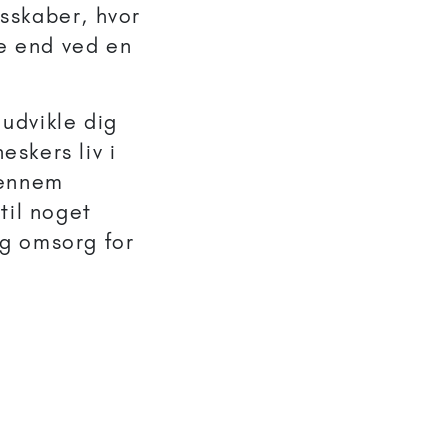
sskaber, hvor
e end ved en
 udvikle dig
skers liv i
gennem
til noget
g omsorg for