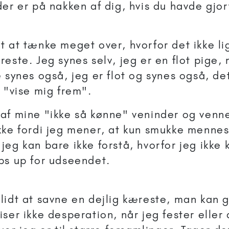
der er på nakken af dig, hvis du havde gjo
t at tænke meget over, hvorfor det ikke li
este. Jeg synes selv, jeg er en flot pige,
 synes også, jeg er flot og synes også, det
 "vise mig frem".
af mine "ikke så kønne" veninder og venn
kke fordi jeg mener, at kun smukke mennes
eg kan bare ikke forstå, hvorfor jeg ikke 
bs up for udseendet.
lidt at savne en dejlig kæreste, man kan 
ser ikke desperation, når jeg fester eller