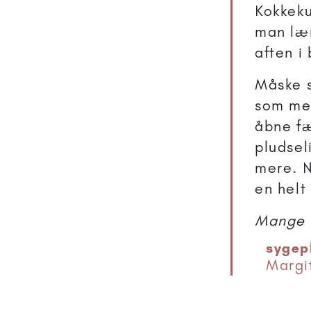
Kokkeku
man læ
aften i
Måske s
som men
åbne fæ
pludsel
mere. N
en helt
Mange h
sygep
Margi