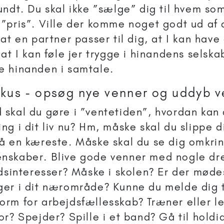
sundt. Du skal ikke ”sælge” dig til hvem som
 ”pris”. Ville der komme noget godt ud af 
 at en partner passer til dig, at I kan have
 at I kan føle jer trygge i hinandens selska
e hinanden i samtale.
okus - opsøg nye venner og uddyb 
 skal du gøre i ”ventetiden”, hvordan kan
ing i dit liv nu? Hm, måske skal du slippe d
få en kæreste. Måske skal du se dig omkri
nskaber. Blive gode venner med nogle d
tidsinteresser? Måske i skolen? Er der møde
ger i dit nærområde? Kunne du melde dig ti
orm for arbejdsfællesskab? Træner eller le
kor? Spejder? Spille i et band? Gå til hold