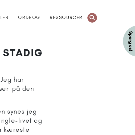
KLER
ORDBOG
RESSOURCER
 STADIG
 Jeg har
æsen på den
en synes jeg
ingle-livet og
en kæreste