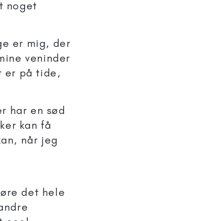
rt noget
ge er mig, der
 mine veninder
 er på tide,
er har en sød
ker kan få
kan, når jeg
gøre det hele
 andre