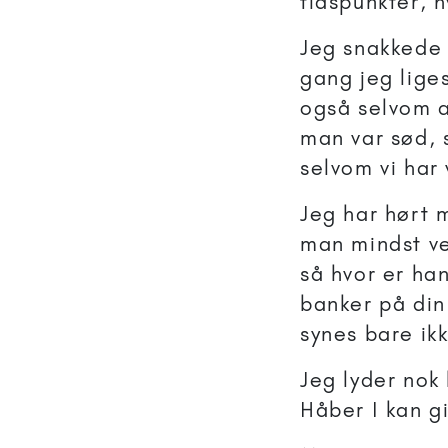
tidspunkter, h
Jeg snakkede 
gang jeg liges
også selvom a
man var sød, 
selvom vi har
Jeg har hørt 
man mindst ve
så hvor er ha
banker på din
synes bare ik
Jeg lyder nok 
Håber I kan g