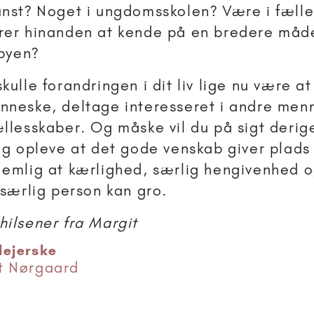
nst? Noget i ungdomsskolen? Være i fælle
rer hinanden at kende på en bredere måd
 byen?
kulle forandringen i dit liv lige nu være at
neske, deltage interesseret i andre menne
llesskaber. Og måske vil du på sigt deri
ig opleve at det gode venskab giver plads 
emlig at kærlighed, særlig hengivenhed o
 særlig person kan gro.
ilsener fra Margit
lejerske
t Nørgaard