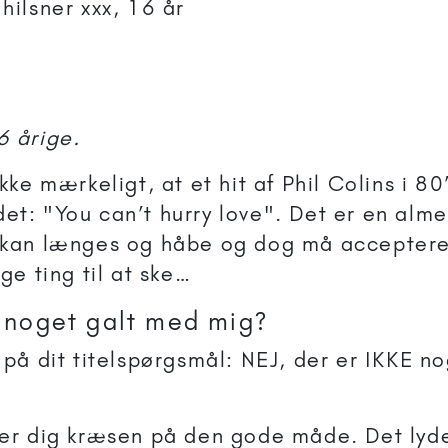
ilsner xxx, 16 år
 årige.
ikke mærkeligt, at et hit af Phil Colins i 8
t: "You can’t hurry love". Det er en alme
kan længes og håbe og dog må acceptere
ge ting til at ske…
 noget galt med mig?
 på dit titelspørgsmål: NEJ, der er IKKE n
er dig kræsen på den gode måde. Det lyde