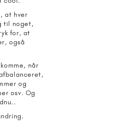
t cool.
, at hver
 til noget,
yk for, at
er, også
l komme, når
 afbalanceret,
kommer og
ner osv. Og
dnu..
andring.