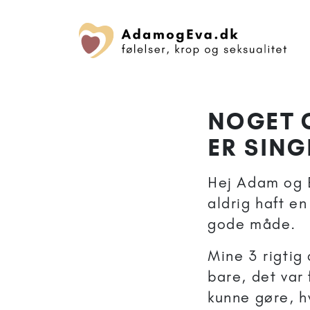
NOGET G
ER SING
Hej Adam og E
aldrig haft e
gode måde.
Mine 3 rigtig 
bare, det var 
kunne gøre, hv