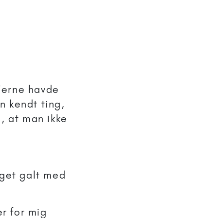
0’erne havde
n kendt ting,
, at man ikke
oget galt med
r for mig