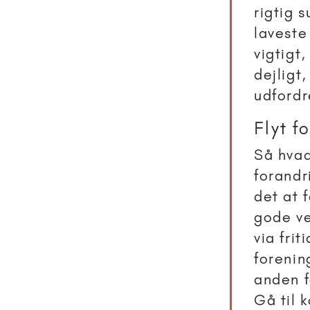
rigtig 
laveste
vigtigt,
dejligt,
udfordr
Flyt f
Så hvad
forandr
det at 
gode ve
via fri
forenin
anden f
Gå til 