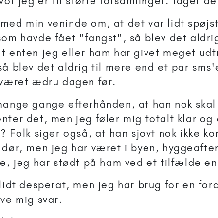
vor jeg er til større forsamlinger. Tager de
med min veninde om, at det var lidt spøjst
om havde fået "fangst", så blev det aldrig
t enten jeg eller ham har givet meget udtr
så blev det aldrig til mere end et par sms'
 været ædru dagen før.
mange gange efterhånden, at han nok ska
nter det, men jeg føler mig totalt klar og
n? Folk siger også, at han sjovt nok ikke 
 dør, men jeg har været i byen, hyggeafte
ke, jeg har stødt på ham ved et tilfælde en
lidt desperat, men jeg har brug for en for
ive mig svar.