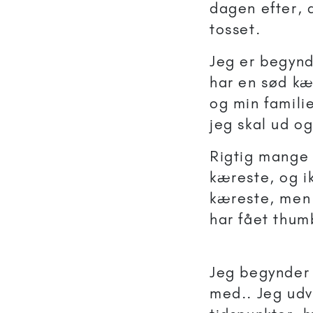
dagen efter, 
tosset.
Jeg er begynd
har en sød kær
og min familie
jeg skal ud og
Rigtig mange 
kæreste, og i
kæreste, men j
har fået thum
Jeg begynder 
med.. Jeg udvi