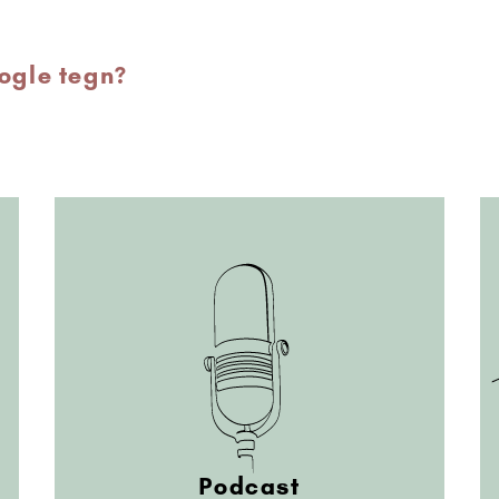
nogle tegn?
Podcast