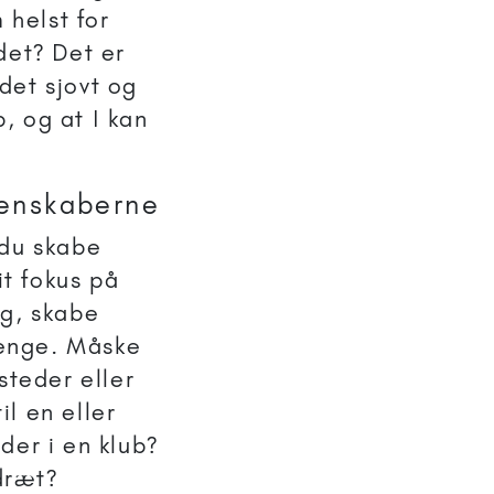
 helst for
det? Det er
 det sjovt og
b, og at I kan
venskaberne
 du skabe
it fokus på
ng, skabe
renge. Måske
steder eller
l en eller
der i en klub?
idræt?