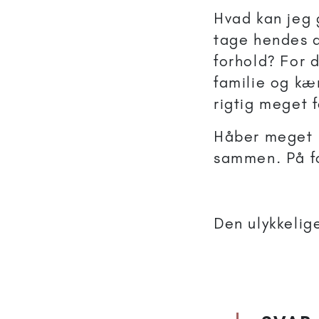
Hvad kan jeg g
tage hendes d
forhold? For 
familie og kæ
rigtig meget f
Håber meget I
sammen. På f
Den ulykkelig