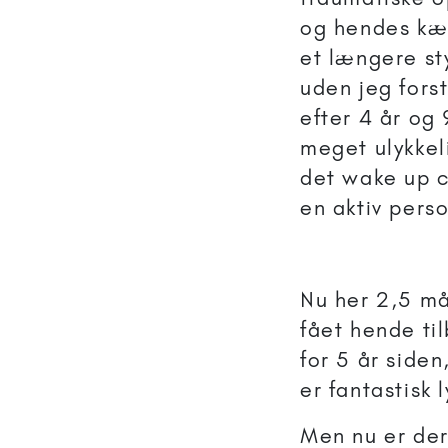
og hendes kær
et længere st
uden jeg fors
efter 4 år og 
meget ulykkel
det wake up ca
en aktiv pers
Nu her 2,5 må
fået hende til
for 5 år siden
er fantastisk 
Men nu er der