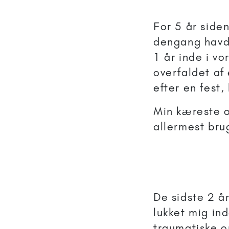
For 5 år side
dengang havde 
1 år inde i vo
overfaldet af
efter en fest, 
Min kæreste o
allermest brug
De sidste 2 år
lukket mig in
traumatiske o