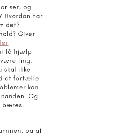
or ser, og
e? Hvordan har
m det?
rhold? Giver
ler
t få hjælp
svære ting,
 skal ikke
d at fortælle
problemer kan
hinanden. Og
l bæres.
 sammen, og at