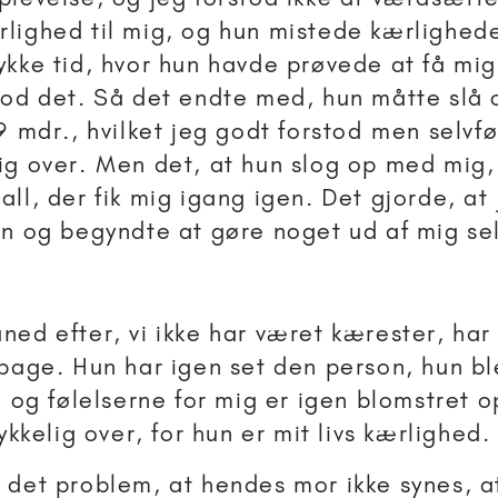
lighed til mig, og hun mistede kærlighede
ykke tid, hvor hun havde prøvede at få mig
tod det. Så det endte med, hun måtte slå op
9 mdr., hvilket jeg godt forstod men selvfø
ig over. Men det, at hun slog op med mig,
ll, der fik mig igang igen. Det gjorde, at
on og begyndte at gøre noget ud af mig sel
ned efter, vi ikke har været kærester, har
bage. Hun har igen set den person, hun ble
, og følelserne for mig er igen blomstret op
lykkelig over, for hun er mit livs kærlighed.
 det problem, at hendes mor ikke synes, a