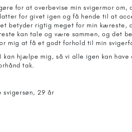
øre for at overbevise min svigermor om, at
atter for givet igen og få hende til at ac
det betyder rigtig meget for min kæreste, 
reste kan tale og være sammen, og det b
or mig at få et godt forhold til min svigerf
 kan hjælpe mig, så vi alle igen kan have
orhånd tak.
e svigersøn, 29 år