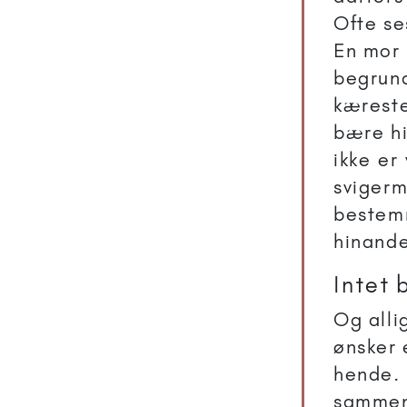
Ofte se
En mor 
begrund
kæreste
bære hi
ikke er 
svigerm
bestemm
hinand
Intet 
Og alli
ønsker 
hende. 
sammen.