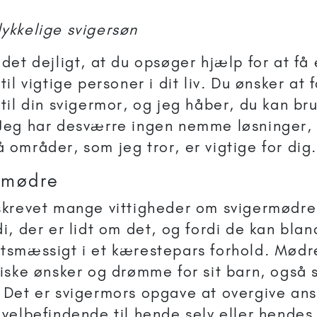
ykkelige svigersøn
 det dejligt, at du opsøger hjælp for at få
til vigtige personer i dit liv. Du ønsker at 
 til din svigermor, og jeg håber, du kan bru
Jeg har desværre ingen nemme løsninger, 
 områder, som jeg tror, er vigtige for dig
rmødre
skrevet mange vittigheder om svigermødre
di, der er lidt om det, og fordi de kan blan
tsmæssigt i et kærestepars forhold. Mødr
tiske ønsker og drømme for sit barn, også 
 Det er svigermors opgave at overgive ansv
 velbefindende til hende selv eller hende