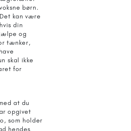
 voksne børn.
 Det kan være
hvis din
hjælpe og
or tænker,
 have
n skal ikke
ret for
 med at du
har opgivet
to, som holder
vad hendes