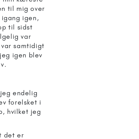
n til mig over
 igang igen,
 til sidst
lgelig var
 var samtidigt
 jeg igen blev
v.
 jeg endelig
v forelsket i
, hvilket jeg
t det er