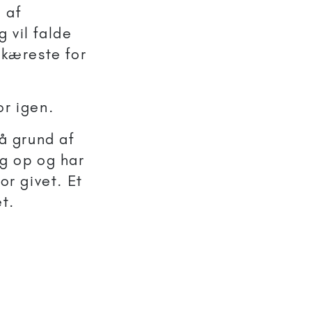
 af
g vil falde
 kæreste for
or igen.
på grund af
og op og har
or givet. Et
et.