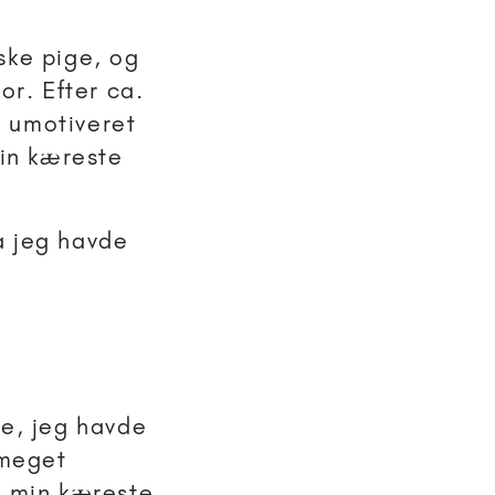
ske pige, og
or. Efter ca.
t umotiveret
min kæreste
a jeg havde
ede, jeg havde
 meget
e min kæreste