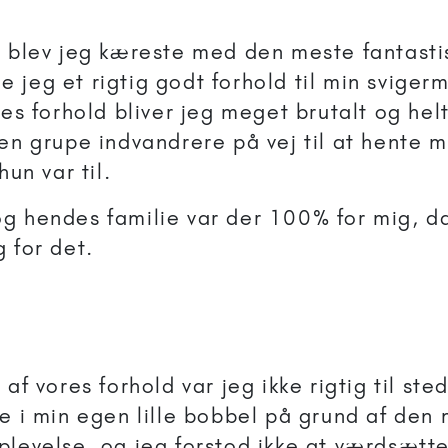
n blev jeg kæreste med den meste fantasti
jeg et rigtig godt forhold til min svigerm
res forhold bliver jeg meget brutalt og hel
 en grupe indvandrere på vej til at hente 
hun var til.
g hendes familie var der 100% for mig, d
 for det.
 af vores forhold var jeg ikke rigtig til st
de i min egen lille bobbel på grund af den
plevelse, og jeg forstod ikke at værdsætt