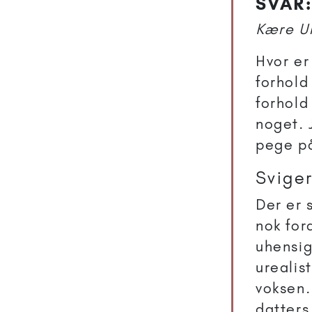
SVAR:
Kære Ul
Hvor er
forhold 
forhold
noget. 
pege på
Svige
Der er 
nok for
uhensig
urealis
voksen.
datters