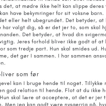
s det, at mødre ikke helt kan slippe deres
kan have bekymringer for sit voksne barn.
et eller helt ubegrundet. Det betyder, at 
 har valgt dig, så er det jer to, som skal 
nanden. Det betyder, at hvad din svigerm
vigtig. Jeres forhold bliver ikke godt af at
or som tredje part. Hun skal smides ud. Hu
e, det gør I sammen. I har sammen ansva
en.
bliver som før
gevel kan I bruge hende til noget. Tillykke
en god relation til hende. Flot at du ikke 
Hun skal lære at acceptere, at det er jer 
 Men jeg kan godt være nysgerrig på, h