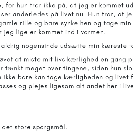
, for hun tror ikke på, at jeg er kommet ud
 ser anderledes på livet nu. Hun tror, at je
 gamle rille og bare synke hen og tage min
r jeg lige er kommet ind i varmen.
g aldrig nogensinde udsætte min kæreste f
røvet at miste mit livs kærlighed en gang 
ar tænkt meget over tingene, siden hun sl
 ikke bare kan tage kærligheden og livet f
asses og plejes ligesom alt andet her i liv
l det store spørgsmål.