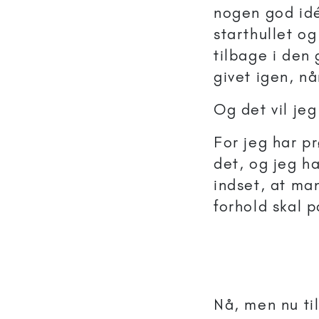
nogen god idé
starthullet og
tilbage i den
givet igen, nå
Og det vil je
For jeg har p
det, og jeg h
indset, at man
forhold skal p
Nå, men nu ti