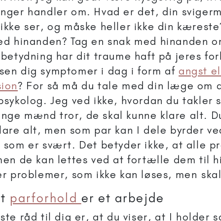
nger handler om. Hvad er det, din svigerm
ikke ser, og måske heller ikke din kærest
ed hinanden? Tag en snak med hinanden o
 betydning har dit traume haft på jeres fo
en dig symptomer i dag i form af
angst el
sion
? For så må du tale med din læge om a
psykolog. Jeg ved ikke, hvordan du takler 
ge mænd tror, de skal kunne klare alt. Du
lare alt, men som par kan I dele byrder ve
 som er svært. Det betyder ikke, at alle 
men de kan lettes ved at fortælle dem til 
er problemer, som ikke kan løses, men ska
dt
parforhold
er et arbejde
ste råd til dig er, at du viser, at I holder