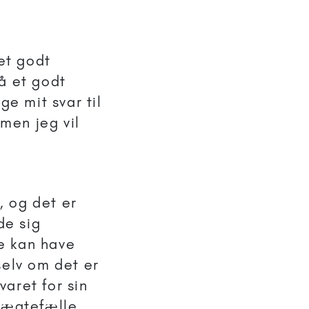
 et godt
få et godt
ge mit svar til
men jeg vil
.
, og det er
de sig
e kan have
selv om det er
aret for sin
s ægtefælle.