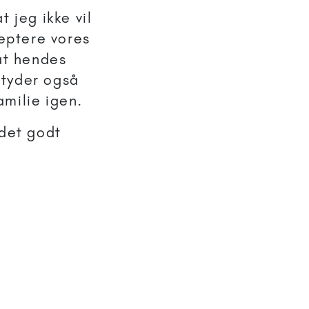
 jeg ikke vil
ceptere vores
at hendes
etyder også
amilie igen.
 det godt