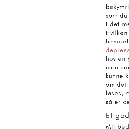
bekymri
som du 
I det m
Hvilken
hændels
depres
hos en 
men man
kunne k
om det,
løses, 
så er d
Et go
Mit bed