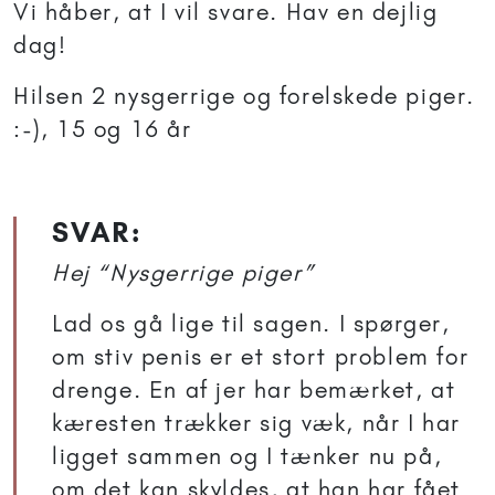
Vi håber, at I vil svare. Hav en dejlig
dag!
Hilsen 2 nysgerrige og forelskede piger.
:-), 15 og 16 år
SVAR:
Hej “Nysgerrige piger”
Lad os gå lige til sagen. I spørger,
om stiv penis er et stort problem for
drenge. En af jer har bemærket, at
kæresten trækker sig væk, når I har
ligget sammen og I tænker nu på,
om det kan skyldes, at han har fået