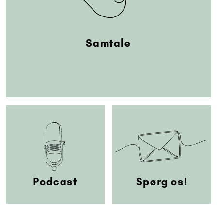
Samtale
Podcast
Spørg os!