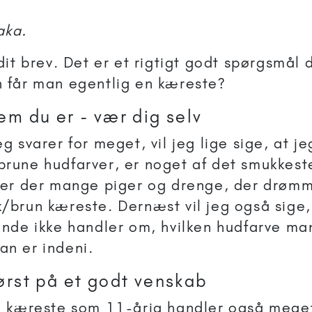
aka.
dit brev. Det er et rigtigt godt spørgsmål du
 får man egentlig en kæreste?
em du er - vær dig selv
eg svarer for meget, vil jeg lige sige, at j
rune hudfarver, er noget af det smukkeste
 er der mange piger og drenge, der drømm
/brun kæreste. Dernæst vil jeg også sige, 
ende ikke handler om, hvilken hudfarve m
n er indeni.
ørst på et godt venskab
n kæreste som 11-årig handler også meget