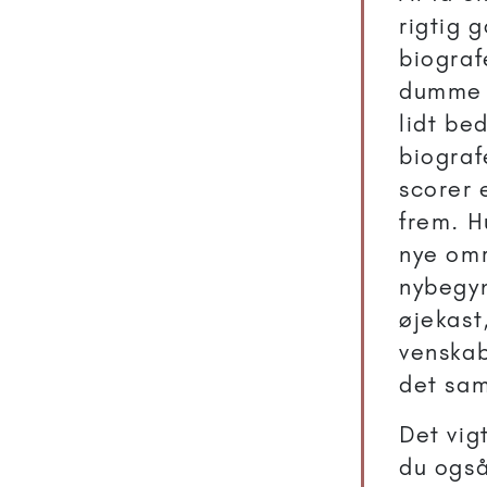
rigtig 
biograf
dumme s
lidt be
biograf
scorer 
frem. H
nye omr
nybegyn
øjekast
venskab
det sam
Det vig
du også