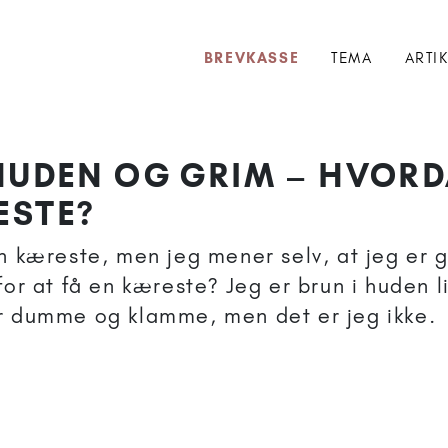
BREVKASSE
TEMA
ARTI
 HUDEN OG GRIM – HVORD
ESTE?
en kæreste, men jeg mener selv, at jeg er 
for at få en kæreste? Jeg er brun i huden li
r dumme og klamme, men det er jeg ikke.