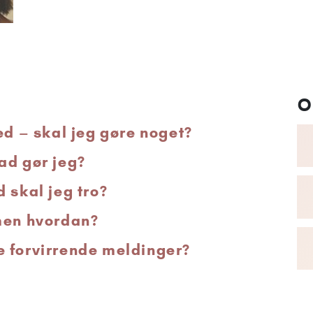
O
 – skal jeg gøre noget?
ad gør jeg?
 skal jeg tro?
men hvordan?
e forvirrende meldinger?