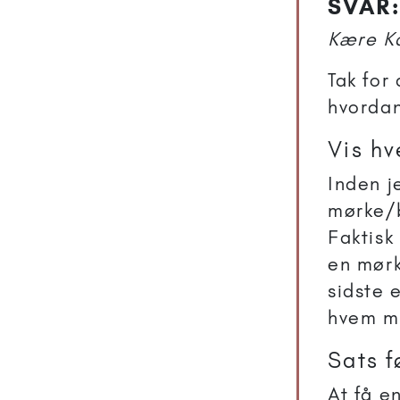
SVAR:
Kære K
Tak for 
hvordan
Vis hv
Inden j
mørke/b
Faktisk
en mørk
sidste 
hvem ma
Sats f
At få e