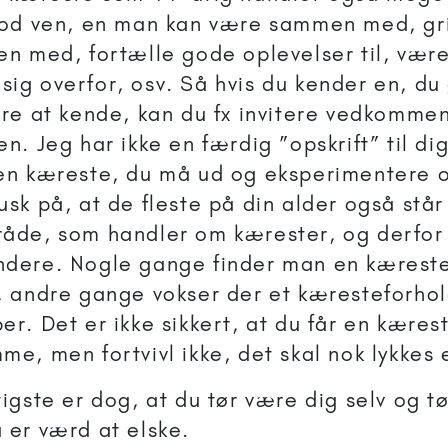
god ven, en man kan være sammen med, gr
en med, fortælle gode oplevelser til, være
ig overfor, osv. Så hvis du kender en, du 
dre at kende, kan du fx invitere vedkomme
en. Jeg har ikke en færdig ”opskrift” til di
en kæreste, du må ud og eksperimentere o
usk på, at de fleste på din alder også står
åde, som handler om kærester, og derfor e
dere. Nogle gange finder man en kæreste
, andre gange vokser der et kæresteforhol
er. Det er ikke sikkert, at du får en kæres
me, men fortvivl ikke, det skal nok lykkes
tigste er dog, at du tør være dig selv og tø
 er værd at elske.