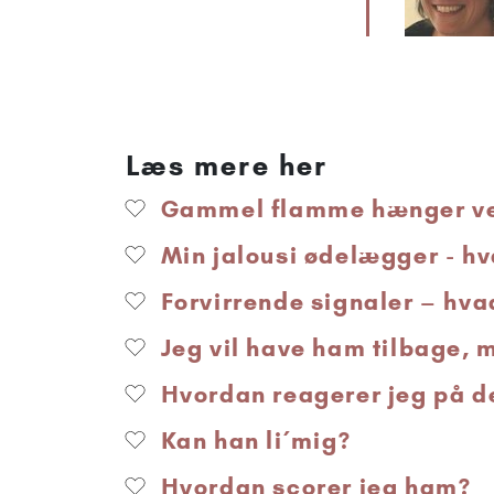
Læs mere her
Gammel flamme hænger ved
Min jalousi ødelægger - hv
Forvirrende signaler – hvad
Jeg vil have ham tilbage, 
Hvordan reagerer jeg på d
Kan han li´ mig?
Hvordan scorer jeg ham?