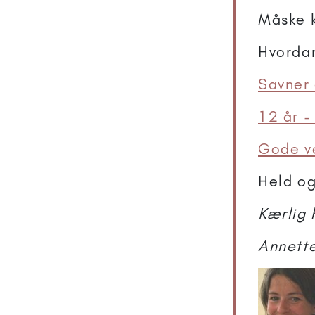
Måske k
Hvordan
Savner 
12 år -
Gode v
Held og
Kærlig 
Annett