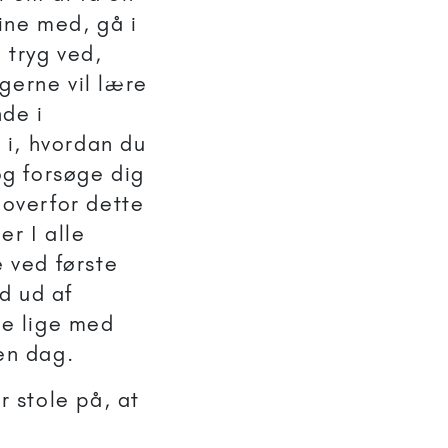
ine med, gå i
 tryg ved,
gerne vil lære
nde i
g i, hvordan du
g forsøge dig
 overfor dette
r I alle
 ved første
d ud af
te lige med
 en dag.
r stole på, at