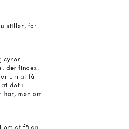
 stiller, for
eg synes
, der findes.
er om at få
at det i
an har, men om
 om at få en