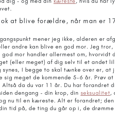
ed dig - og med din
kæreste
, hvis du har ly
evet.
 ok at blive forældre, når man er 1
angspunkt mener jeg ikke, alderen er afg
ller andre kan blive en god mor. Jeg tror, 
n god mor handler allermest om, hvorvidt du
get (eller meget) af dig selv til et andet l
 synes, I begge to skal tænke over er, at je
e sig meget de kommende 5-6 år. Prøv at
! Altså da du var 11 år. Du har forandret di
iden dengang - din krop, din
seksualitet
, 
og nu til en kæreste. Alt er forandret; de
din tid på, de ting du går op i, de drømme