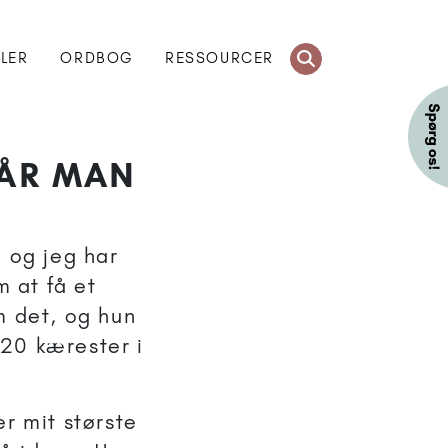
KLER
ORDBOG
RESSOURCER
NÅR MAN
 og jeg har
 at få et
m det, og hun
 20 kærester i
r mit største