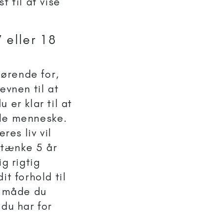
st til at vise
7 eller 18
ørende for,
evnen til at
 er klar til at
ille menneske.
res liv vil
 tænke 5 år
g rigtig
dit forhold til
n måde du
 du har for