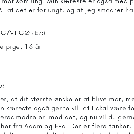
e mor som ung. Min kæreste er også med 
, at det er for ungt, og at jeg smadrer hans
EG/VI GØRE?:(
e pige, 16 år
u!
ver, at dit største ønske er at blive mor, m
in kæreste også gerne vil, at I skal være f
eres mødre er imod det, og nu vil du gern
her fra Adam og Eva. Der er flere tanker, 