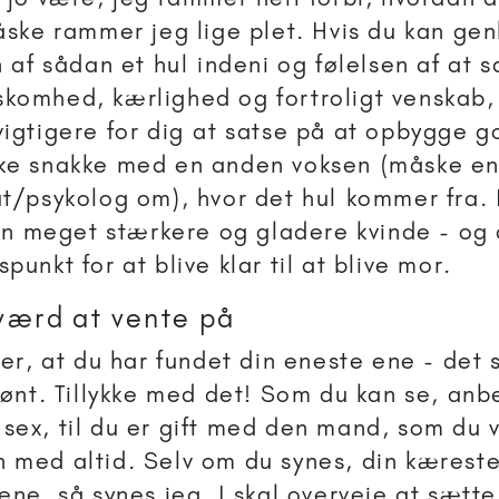
åske rammer jeg lige plet. Hvis du kan ge
n af sådan et hul indeni og følelsen af at 
omhed, kærlighed og fortroligt venskab, 
igtigere for dig at satse på at opbygge 
ke snakke med en anden voksen (måske e
t/psykolog om), hvor det hul kommer fra.
 en meget stærkere og gladere kvinde - og 
punkt for at blive klar til at blive mor.
værd at vente på
ver, at du har fundet din eneste ene - det 
kønt. Tillykke med det! Som du kan se, anbe
ex, til du er gift med den mand, som du vi
med altid. Selv om du synes, din kæreste
ene, så synes jeg, I skal overveje at sætt