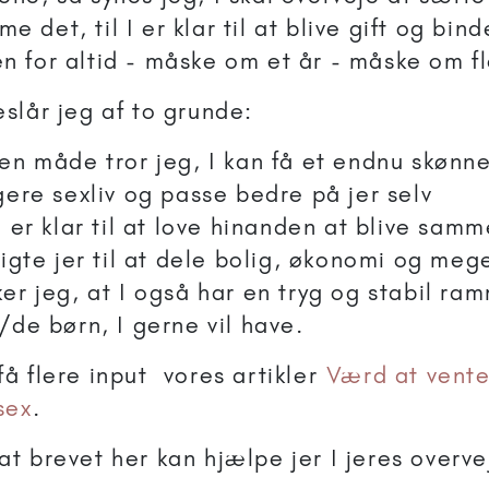
 det, til I er klar til at blive gift og binde
n for altid - måske om et år - måske om fl
eslår jeg af to grunde:
en måde tror jeg, I kan få et endnu skønn
gere sexliv og passe bedre på jer selv
I er klar til at love hinanden at blive sam
ligte jer til at dele bolig, økonomi og meg
er jeg, at I også har en tryg og stabil ra
/de børn, I gerne vil have.
få flere input vores artikler
Værd at vent
sex
.
at brevet her kan hjælpe jer I jeres overve