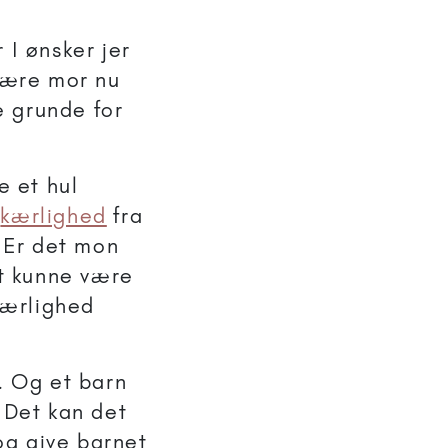
 I ønsker jer
 være mor nu
e grunde for
e et hul
g
kærlighed
fra
 Er det mon
t kunne være
 kærlighed
e. Og et barn
. Det kan det
og give barnet