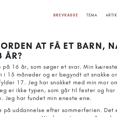
BREVKASSE
TEMA
ARTI
I ORDEN AT FÅ ET BARN, 
8 ÅR?
e på 16 år, som søger et svar. Min kæreste
i 15 måneder og er begyndt at snakke om
 fylder 17. Jeg har snakket med min mor o
eg er ikke typen, som går til fester og har
iv. Jeg har fundet min eneste ene.
te på uddannelse efter sommerferien. Det e