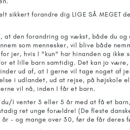
en.
helt sikkert forandre dig LIGE SÅ MEGET 
r, at den forandring og vækst, både du og
ennem som mennesker, vil blive både nem
 for jer, hvis I "kun" har hinanden og ikke 
or et lille barn samtidig. Det kan jo være, 
inder ud af, at I gerne vil tage noget af je
lse i udlandet, ud at rejse, på højskole e
gerne vil nå, inden I får et barn.
 du/I venter 3 eller 5 år med at få et barn,
 stadig ret unge forældre! (De fleste dansk
 år - og mange over 30, før de får deres f