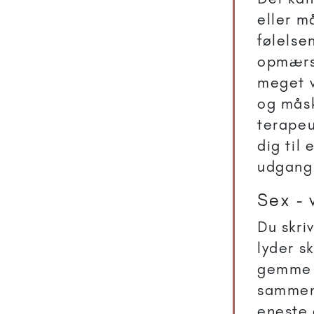
eller m
følelse
opmærsk
meget v
og mås
terapeu
dig til
udgangs
Sex - 
Du skri
lyder s
gemme s
sammen 
eneste 