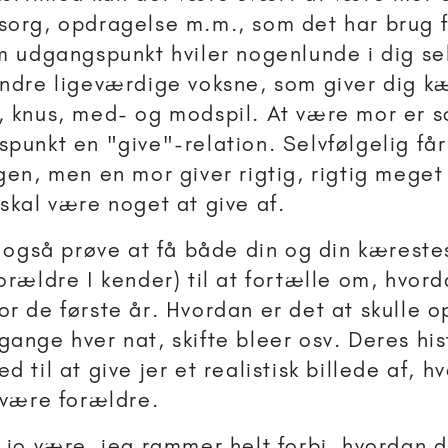
org, opdragelse m.m., som det har brug fo
m udgangspunkt hviler nogenlunde i dig se
ndre ligeværdige voksne, som giver dig k
 knus, med- og modspil. At være mor er 
punkt en "give"-relation. Selvfølgelig få
gen, men en mor giver rigtig, rigtig meget 
skal være noget at give af.
o også prøve at få både din og din kæreste
orældre I kender) til at fortælle om, hvord
r de første år. Hvordan er det at skulle
ange hver nat, skifte bleer osv. Deres his
 til at give jer et realistisk billede af, hv
 være forældre.
 jo være, jeg rammer helt forbi, hvordan d