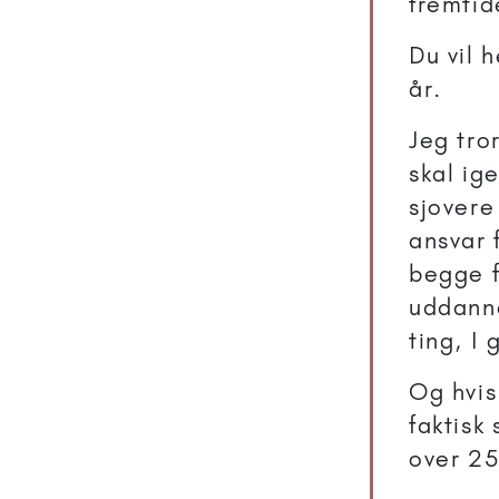
fremtid
Du vil 
år.
Jeg tro
skal ig
sjovere
ansvar f
begge f
uddanne
ting, I 
Og hvis
faktisk
over 25