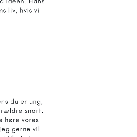
på ideen. Hans
 liv, hvis vi
ens du er ung,
orældre snart.
e høre vores
jeg gerne vil