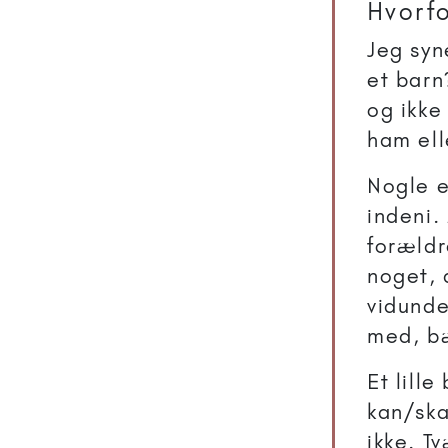
Hvorfo
Jeg syn
et barn
og ikke
ham ell
Nogle e
indeni.
forældr
noget, 
vidunde
med, b
Et lill
kan/ska
ikke. T