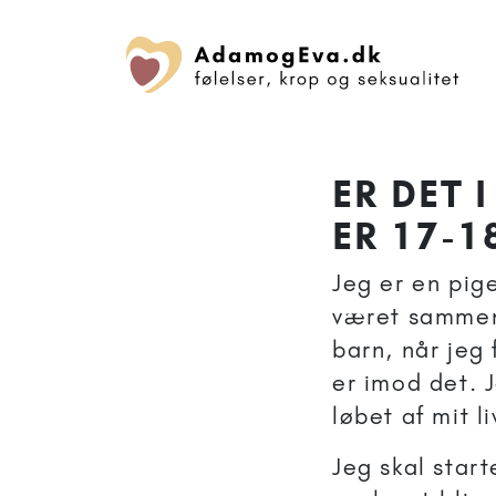
ER DET 
ER 17-1
Jeg er en pig
været sammen 
barn, når jeg
er imod det. J
løbet af mit l
Jeg skal star