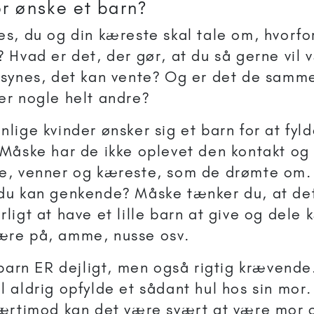
r ønske et barn?
es, du og din kæreste skal tale om, hvorfor
? Hvad er det, der gør, at du så gerne vil
 synes, det kan vente? Og er det de samm
er nogle helt andre?
nlige kvinder ønsker sig et barn for at fyld
 Måske har de ikke oplevet den kontakt o
e, venner og kæreste, som de drømte om.
du kan genkende? Måske tænker du, at de
rligt at have et lille barn at give og dele
ære på, amme, nusse osv.
e barn ER dejligt, men også rigtig krævend
l aldrig opfylde et sådant hul hos sin mor
værtimod kan det være svært at være mor 