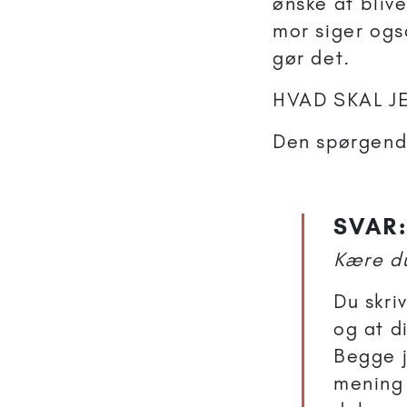
ønske at bliv
mor siger også
gør det.
HVAD SKAL J
Den spørgend
SVAR:
Kære d
Du skri
og at d
Begge j
mening 