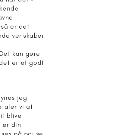
nkende
savne
så er det
gode venskaber
n
 Det kan gøre
det er et godt
synes jeg
faler vi at
l blive
 er din
e sex på pause