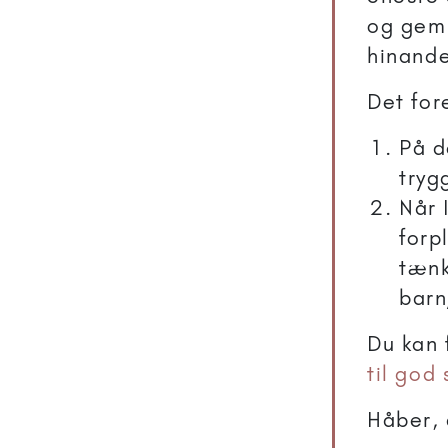
og gemme
hinande
Det for
På d
tryg
Når 
forp
tænk
barn
Du kan 
til god 
Håber, 