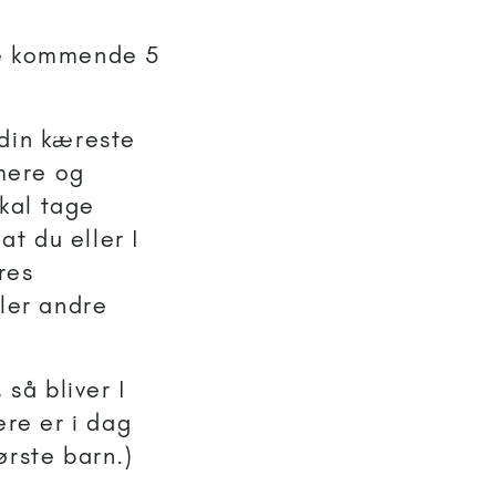
de kommende 5
 din kæreste
mere og
skal tage
at du eller I
res
ller andre
 så bliver I
ere er i dag
ørste barn.)