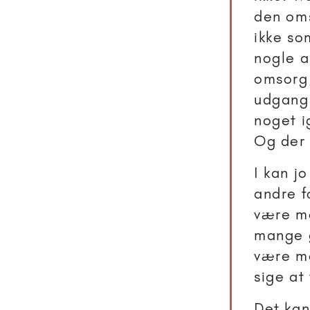
den oms
ikke so
nogle a
omsorg,
udgangs
noget i
Og der 
I kan j
andre f
være mo
mange g
være med
sige at
Det kan