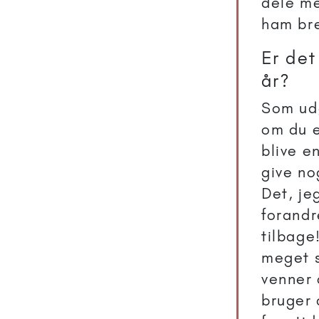
dele m
ham br
Er det
år?
Som udg
om du e
blive e
give no
Det, jeg
forandr
tilbage
meget s
venner 
bruger 