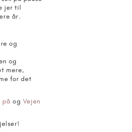
 jer til
ere år.
ere og
men og
et mere,
mme for det
e på
og
Vejen
jelser!