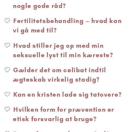
nogle gode råd?
Fertilitetsbehandling – hvad kan
vi gå med til?
Hvad stiller jeg op med min
seksuelle lyst til min kæreste?
Gælder det om cølibat indtil
ægteskab virkelig stadig?
Kan en kristen lade sig tatovere?
Hvilken form for prævention er
etisk forsvarlig at bruge?