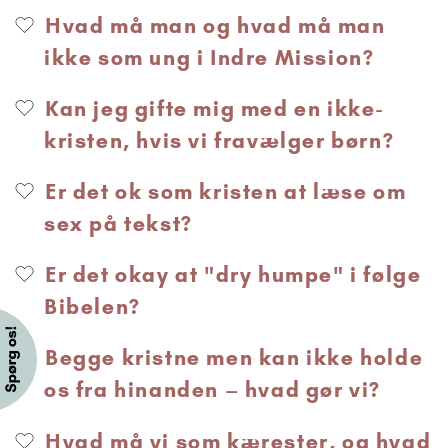
Hvad må man og hvad må man
ikke som ung i Indre Mission?
Kan jeg gifte mig med en ikke-
kristen, hvis vi fravælger børn?
Er det ok som kristen at læse om
sex på tekst?
Er det okay at "dry humpe" i følge
Bibelen?
Begge kristne men kan ikke holde
os fra hinanden – hvad gør vi?
Hvad må vi som kærester, og hvad