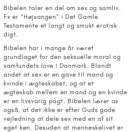
Bibelen taler en del om sex og samliv.
Fx er “Højsangen” i Det Gamle
Testamente et langt og smukt erotisk
digt.
Bibelen har i mange år været
grundlaget for den seksuelle moral og
samfundets love i Danmark. Blandt
andet at sex er en gave til mand og
kvinde i ægteskabet, og at et
ægteskab mellem en mand og en kvinde
er en livsvarig pagt. Bibelen lærer os
også, at det ikke er efter Guds gode
vejledning at dele sex med en af sit
eget køn. Desuden at menneskelivet er