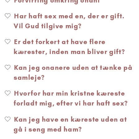
Forvirring omkring onani
Har haft sex med en, der er gift.
Vil Gud tilgive mig?
Er det forkert at have flere
kærester, inden man bliver gift?
Kan jeg onanere uden at tænke på
samleje?
Hvorfor har min kristne kæreste
forladt mig, efter vi har haft sex?
Kan jeg have en kæreste uden at
gå i seng med ham?