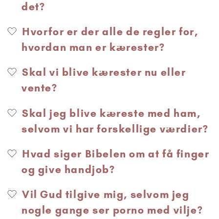
det?
Hvorfor er der alle de regler for,
hvordan man er kærester?
Skal vi blive kærester nu eller
vente?
Skal jeg blive kæreste med ham,
selvom vi har forskellige værdier?
Hvad siger Bibelen om at få finger
og give handjob?
Vil Gud tilgive mig, selvom jeg
nogle gange ser porno med vilje?