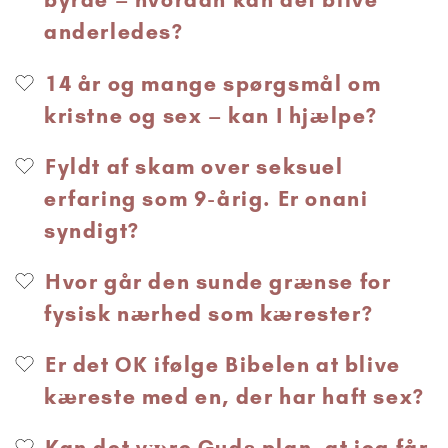
anderledes?
14 år og mange spørgsmål om
kristne og sex – kan I hjælpe?
Fyldt af skam over seksuel
erfaring som 9-årig. Er onani
syndigt?
Hvor går den sunde grænse for
fysisk nærhed som kærester?
Er det OK ifølge Bibelen at blive
kæreste med en, der har haft sex?
Kan det være Guds plan, at jeg får