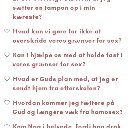
sætter en tampon op i min
kæreste?
Hvad kan vi gøre for ikke at
overskride vores grænser for sex?
Kan I hjælpe os med at holde fast i
vores grænser for sex?
Hvad er Guds plan med, at jeg er
sendt hjem fra efterskolen?
Hvordan kommer jeg tættere på
Gud og længere væk fra homosex?
Kom Noa i helvede, fordi han drak