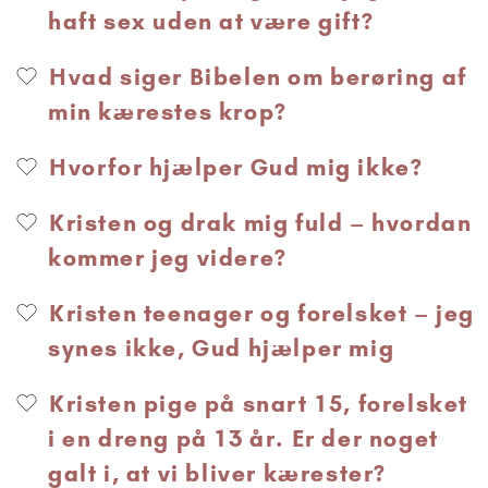
haft sex uden at være gift?
Hvad siger Bibelen om berøring af
min kærestes krop?
Hvorfor hjælper Gud mig ikke?
Kristen og drak mig fuld – hvordan
kommer jeg videre?
Kristen teenager og forelsket – jeg
synes ikke, Gud hjælper mig
Kristen pige på snart 15, forelsket
i en dreng på 13 år. Er der noget
galt i, at vi bliver kærester?