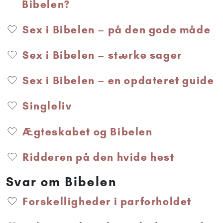
Bibelen?
Sex i Bibelen – på den gode måde
Sex i Bibelen – stærke sager
Sex i Bibelen – en opdateret guide
Singleliv
Ægteskabet og Bibelen
Ridderen på den hvide hest
Svar om Bibelen
Forskelligheder i parforholdet