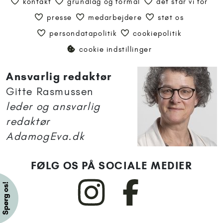
kontakt
grundlag og formål
det står vi for
presse
medarbejdere
støt os
persondatapolitik
cookiepolitik
cookie indstillinger
Ansvarlig redaktør
Gitte Rasmussen
leder og ansvarlig
redaktør
AdamogEva.dk
FØLG OS PÅ SOCIALE MEDIER