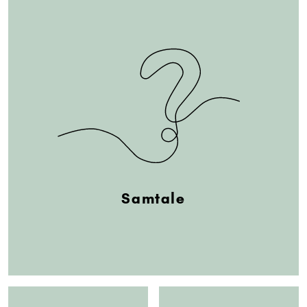
Samtale