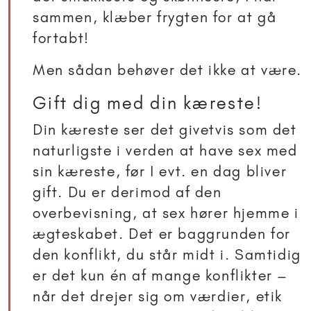
sammen, klæber frygten for at gå
fortabt!
Men sådan behøver det ikke at være.
Gift dig med din kæreste!
Din kæreste ser det givetvis som det
naturligste i verden at have sex med
sin kæreste, før I evt. en dag bliver
gift. Du er derimod af den
overbevisning, at sex hører hjemme i
ægteskabet. Det er baggrunden for
den konflikt, du står midt i. Samtidig
er det kun én af mange konflikter –
når det drejer sig om værdier, etik