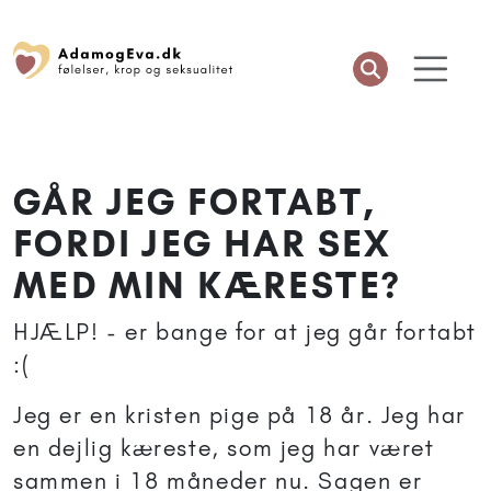
GÅR JEG FORTABT,
FORDI JEG HAR SEX
MED MIN KÆRESTE?
HJÆLP! - er bange for at jeg går fortabt
:(
Jeg er en kristen pige på 18 år. Jeg har
en dejlig kæreste, som jeg har været
sammen i 18 måneder nu. Sagen er