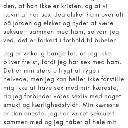
den, at han ikke er kristen, og at vi
jævnligt har sex. Jeg elsker ham over alt
på jorden og elsker og nyder at være
seksuelt sammen med ham, selvom jeg
ved, det er forkert i forhold til bibelen.
Jeg er virkelig bange for, at jeg ikke
bliver frelst, fordi jeg har sex med ham.
Det er min største frygt at ryge i
helvede, men jeg kan heller ikke forstille
mig ikke at have sex med min kæreste,
da jeg forbinder vores sexliv med noget
smukt og kærlighedsfyldt. Min kæreste
er den eneste, jeg har været seksuelt
sammen med og jeg håber af hele mit