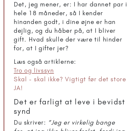
Det, jeg mener, er: I har dannet par i
hele 18 måneder, så I kender
hinanden godt, i dine øjne er han
dejlig, og du håber på, at I bliver
gift. Hvad skulle der være til hinder
for, at I gifter jer?
Læs også artiklerne:
Tro og livssyn
Skal - skal ikke? Vigtigt før det store
JA!
Det er farligt at leve i bevidst
synd
Du skriver:
”Jeg er virkelig bange