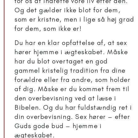
for os at indrette vore liv efter den.
Og det gælder ikke blot for dem,
som er kristne, men i lige så høj grad
for dem, som ikke er!
Du har en klar opfattelse af, at sex
hører hjemme i ægteskabet. Måske
har du blot overtaget en god
gammel kristelig tradition fra dine
forældre eller fra andre, som holder
af dig. Måske er du kommet frem til
den overbevisning ved at læse i
Bibelen. Og du har fuldstændig ret i
din overbevisning. Sex hører – efter
Guds gode bud – hjemme i
ægteskabet.