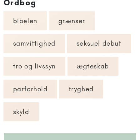
Ordbog
bibelen
grænser
samvittighed
seksuel debut
tro og livssyn
ægteskab
parforhold
tryghed
skyld