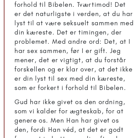
forhold til Bibelen. Tværtimod! Det
er det naturligste i verden, at du har
lyst til at være seksuelt sammen med
din kæreste. Det er timingen, der
problemet. Med andre ord: Det, at I
har sex sammen, før I er gift. Jeg
mener, det er vigtigt, at du forstår
forskellen og er klar over, at det ikke
er din lyst til sex med din kæreste,
som er forkert i forhold til Bibelen.
Gud har ikke givet os den ordning,
som vi kalder for ægteskab, for at
genere os. Men Han har givet os
den, fordi Han véd, at det er godt