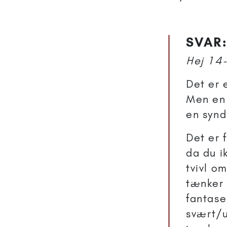
SVAR:
Hej 14-
Det er 
Men en 
en synd
Det er 
da du i
tvivl o
tænker 
fantase
svært/u