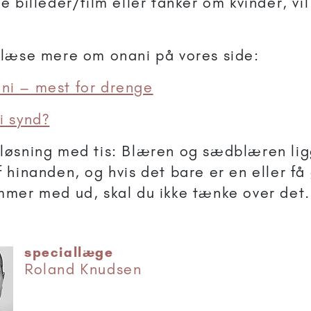
re billeder/film eller tanker om kvinder, vi
 læse mere om onani på vores side:
ni – mest for drenge
i synd?
løsning med tis: Blæren og sædblæren lig
f hinanden, og hvis det bare er en eller få
mmer med ud, skal du ikke tænke over det.
speciallæge
Roland Knudsen