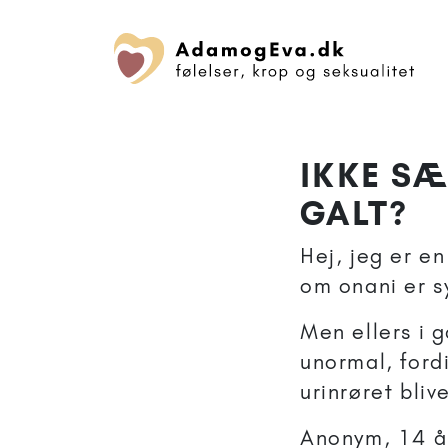
IKKE SÆ
GALT?
Hej, jeg er e
om onani er sy
Men ellers i g
unormal, fordi
urinrøret bliv
Anonym, 14 å