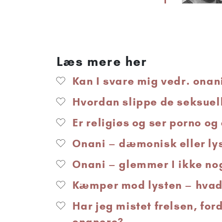
Læs mere her
Kan I svare mig vedr. onani
Hvordan slippe de seksuell
Er religiøs og ser porno og
Onani – dæmonisk eller ly
Onani – glemmer I ikke nog
Kæmper mod lysten – hvad 
Har jeg mistet frelsen, for
onanere?