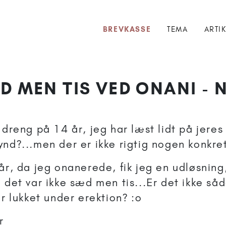
BREVKASSE
TEMA
ARTI
D MEN TIS VED ONANI - 
n dreng på 14 år, jeg har læst lidt på jere
nd?...men der er ikke rigtig nogen konkret
år, da jeg onanerede, fik jeg en udløsning
 det var ikke sæd men tis...Er det ikke så
er lukket under erektion? :o
r