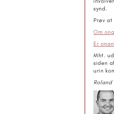
involve
synd.
Prøv at
Om ona
Er onan
Mht. ud
siden a
urin ko
Roland