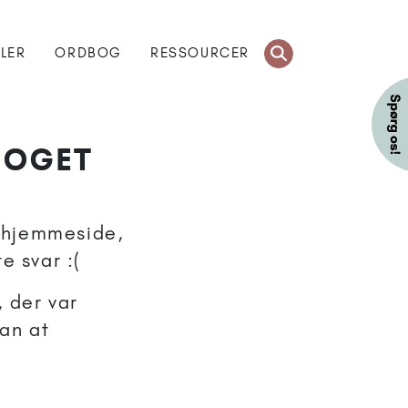
KLER
ORDBOG
RESSOURCER
NOGET
s hjemmeside,
e svar :(
, der var
dan at