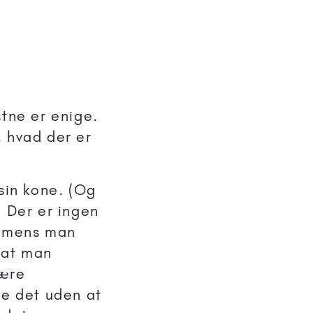
stne er enige.
. hvad der er
 sin kone. (Og
. Der er ingen
e, mens man
å at man
være
re det uden at