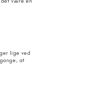
l det være en
ger lige ved
 gange, at