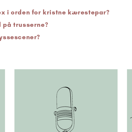
x i orden for kristne kærestepar?
d på trusserne?
 kyssescener?