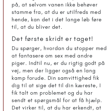
på, at selvom vanen ikke behøver
stamme fra, at du er utilfreds med
hende, kan det i det lange løb føre
til, at du bliver det.
Det første skridt er taget!
Du spørger, hvordan du stopper med
at fantasere om sex med andre
piger. Indtil nu, er du rigtig godt på
vej, men der ligger også en lang
kamp forude. Din samvittighed fik
dig til at sige det til din kæreste, I
fik talt om problemet og du har
sendt et spørgsmål for at få hjælp.
Det virker til, at du har erkendt, at