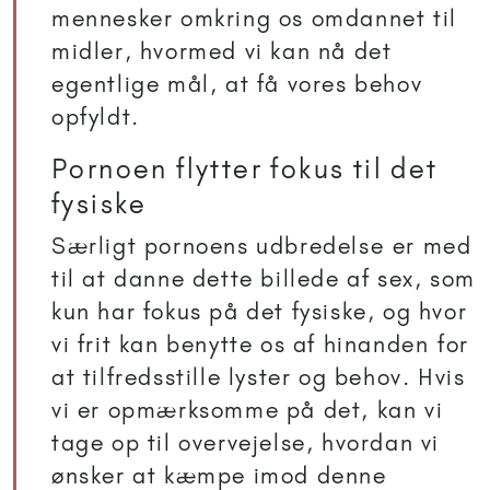
mennesker omkring os omdannet til
midler, hvormed vi kan nå det
egentlige mål, at få vores behov
opfyldt.
Pornoen flytter fokus til det
fysiske
Særligt pornoens udbredelse er med
til at danne dette billede af sex, som
kun har fokus på det fysiske, og hvor
vi frit kan benytte os af hinanden for
at tilfredsstille lyster og behov. Hvis
vi er opmærksomme på det, kan vi
tage op til overvejelse, hvordan vi
ønsker at kæmpe imod denne