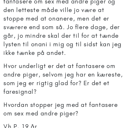
fantasere om sex med andre piger og
den letteste måde ville jo være at
stoppe med at onanere, men det er
sværere end som så. Jo flere dage, der
går, jo mindre skal der til for at tænde
lysten til onani i mig og til sidst kan jeg
ikke tænke på andet.
Hvor underligt er det at fantasere om
andre piger, selvom jeg har en kæreste,
som jeg er rigtig glad for? Er det et
faresignal?
Hvordan stopper jeg med at fantasere
om sex med andre piger?
Vh P, 19 år