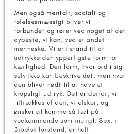
Men også mentalt, socialt og
følelsesmæssigt bliver vi
forbundet og rører ved noget af det
dybeste, vi kan, ved et andet
menneske. Vi er i stand til at
udtrykke den ypperligste form for
kærlighed. Den form, hvor ord i sig
selv ikke kan beskrive det, men hvor
den bliver nødt til at have et
kropsligt udtryk. Det er derfor, vi
tiltrækkes af den, vi elsker, og
ønsker at komme så tæt på
vedkommende som muligt. Sex, i
Bibelsk forstand, er helt