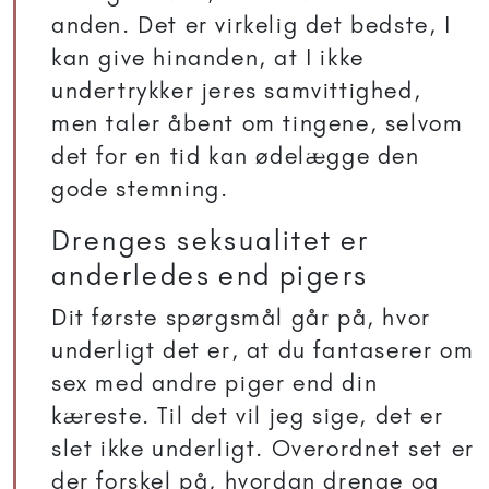
anden. Det er virkelig det bedste, I
kan give hinanden, at I ikke
undertrykker jeres samvittighed,
men taler åbent om tingene, selvom
det for en tid kan ødelægge den
gode stemning.
Drenges seksualitet er
anderledes end pigers
Dit første spørgsmål går på, hvor
underligt det er, at du fantaserer om
sex med andre piger end din
kæreste. Til det vil jeg sige, det er
slet ikke underligt. Overordnet set er
der forskel på, hvordan drenge og