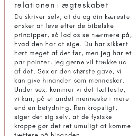
relationen i ægteskabet
Du skriver selv, at du og din kæreste
ønsker at leve efter de bibelske
principper, så lad os se nærmere på,
hvad den har at sige. Du har sikkert
hørt meget af det før, men jeg har et
par pointer, jeg gerne vil trække ud
af det. Sex er den største gave, vi
kan give hinanden som mennesker.
Under sex, kommer vi det tætteste,
vi kan, på et andet menneske i mere
end en betydning. Ren kropsligt,
siger det sig selv, at de fysiske
kroppe gør det ret umuligt at komme
tættere på hinanden.