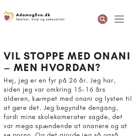
VIL STOPPE MED ONANI
– MEN HVORDAN?
Hej, jeg er en fyr på 26 år. Jeg har,
siden jeg var omkring 15-16 års
alderen, kæmpet med onani og lysten til
at gøre det. Jeg begyndte dengang,
fordi mine skolekamerater sagde, det
var mega spændende at onanere og at
se porno. Og det gjorde jeg så også