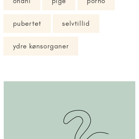
onani
pige
porno
pubertet
selvtillid
ydre kønsorganer