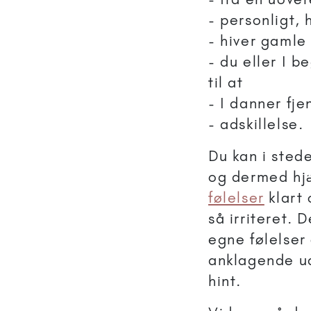
- personligt, 
- hiver gamle 
- du eller I b
til at
- I danner fj
- adskillelse.
Du kan i stede
og dermed hjæ
følelser
klart 
så irriteret.
egne følelser
anklagende u
hint.