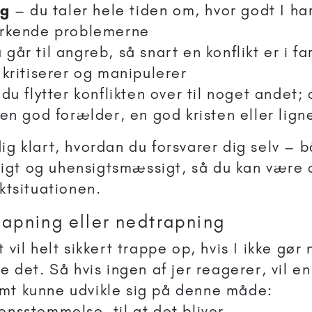
ng
– du taler hele tiden om, hvor godt I har
erkende problemerne
går til angreb, så snart en konflikt er i f
 kritiserer og manipulerer
 du flytter konflikten over til noget andet;
 en god forælder, en god kristen eller lig
ig klart, hvordan du forsvarer dig selv – 
igt og uhensigtsmæssigt, så du kan vær
iktsituationen.
rapning eller nedtrapning
t vil helt sikkert trappe op, hvis I ikke gør
re det. Så hvis ingen af jer reagerer, vil en
mt kunne udvikle sig på denne måde:
ensstemmelse, til at det bliver