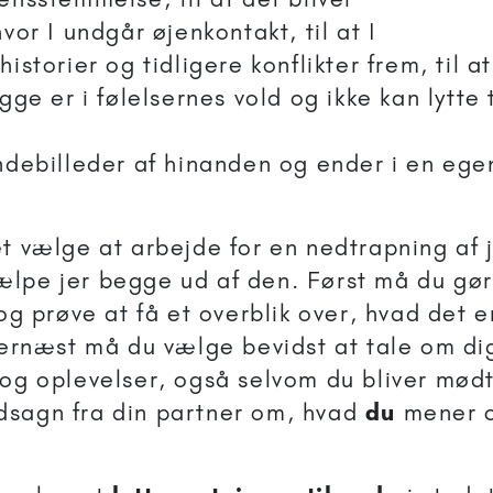
hvor I undgår øjenkontakt, til at I
historier og tidligere konflikter frem, til at
egge er i følelsernes vold og ikke kan lytte 
endebilleder af hinanden og ender i en ege
t vælge at arbejde for en nedtrapning af j
lpe jer begge ud af den. Først må du gør
og prøve at få et overblik over, hvad det e
 Dernæst må du vælge bevidst at tale om di
 og oplevelser, også selvom du bliver mødt
dsagn fra din partner om, hvad
du
mener o