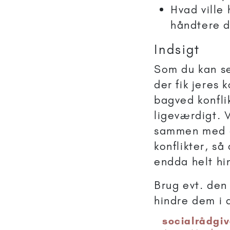
Hvad ville
håndtere d
Indsigt
Som du kan se
der fik jeres k
bagved konfli
ligeværdigt. 
sammen med d
konflikter, s
endda helt hi
Brug evt. den
hindre dem i 
socialrådgiv