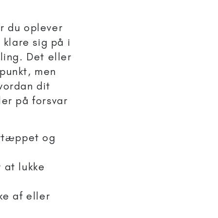
r du oplever
 klare sig på i
ling. Det eller
dspunkt, men
vordan dit
ler på forsvar
lvtæppet og
 at lukke
e af eller