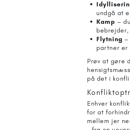
Idylliseri
undgå at 
Kamp
– du 
bebrejder,
Flytning
–
partner er
Prøv at gøre d
hensigtsmæss
på det i konfl
Konfliktopt
Enhver konflik
for at forhind
mellem jer ne
- fra en uover