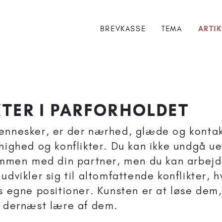
BREVKASSE
TEMA
ARTIK
falet til 18+
KTER I PARFORHOLDET
ennesker, er der nærhed, glæde og konta
enighed og konflikter. Du kan ikke undgå u
sammen med din partner, men du kan arbejd
udvikler sig til altomfattende konflikter, 
s egne positioner. Kunsten er at løse dem,
g dernæst lære af dem.