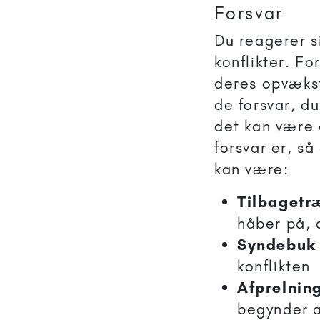
Forsvar
Du reagerer s
konflikter. Fo
deres opvækstf
de forsvar, du
det kan være 
forsvar er, s
kan være:
Tilbagetr
håber på, 
Syndebuk
konflikten
Afprelnin
begynder 