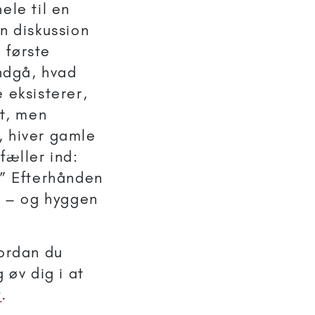
ele til en
n diskussion
 første
ndgå, hvad
 eksisterer,
et, men
, hiver gamle
fæller ind:
!” Efterhånden
g – og hyggen
vordan du
 øv dig i at
t
.