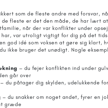
ikkert som de fleste andre med forsvar, nå
r de fleste er det den måde, de har lært at
amilie, når der var konflikter under opsej
 har, var utroligt vigtigt for dig på det ti
en god idé som voksen at gøre sig klart, h
å du ikke bruger det unødigt. Nogle eksemp
ækning
– du fejer konflikten ind under gu
den går over
– du påtager dig skylden, udelukkende for
g
– du snakker om noget andet, fyrer en jok
at græde