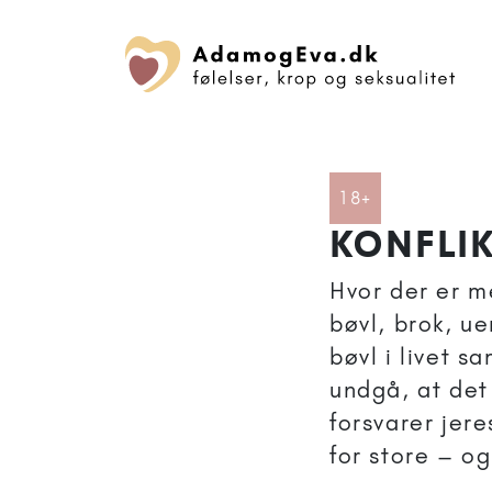
Artikler anbe
18+
KONFLI
Hvor der er m
bøvl, brok, u
bøvl i livet 
undgå, at det 
forsvarer jere
for store – o