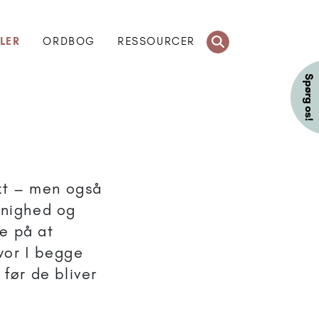
LER
ORDBOG
RESSOURCER
kt – men også
enighed og
e på at
hvor I begge
 før de bliver