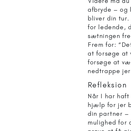
Videre må du
afbryde – og 
bliver din tur
for ledende, 
sætningen fre
Frem for: “De
at forsøge at 
forsøge at vær
nedtrappe jere
Refleksion
Når I har haft
hjælp for jer
din partner – 
mulighed for 