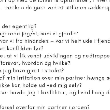
jort op med de forkerte opfattelser, I hve
. Det kan du gøre ved at stille en række s
 der egentlig?
agerede jeg/vi, som vi gjorde?
var vi fra hinanden – var vi helt ude i fjen
pet konflikten før?
, at vi fik vendt udviklingen og nedtrappe
 forsvar, hvordan og hvilke?
 jeg have gjort i stedet?
af min irritation over min partner hæng
 ikke kan holde ud ved mig selv?
elser havde jeg i konflikten, og hvad hang
førsel overfor min partner i orden?