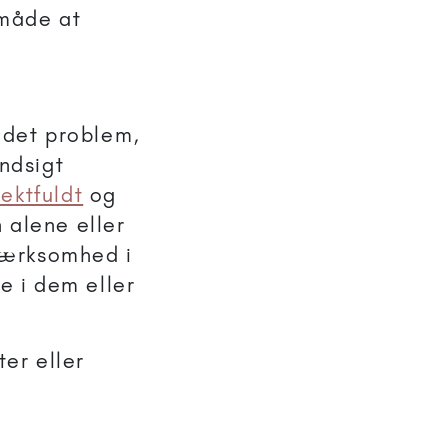
 måde at
 det problem,
indsigt
ektfuldt
og
 alene eller
mærksomhed i
e i dem eller
ter eller