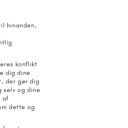
til hinanden,
ntlig
eres konflikt
e dig dine
r, der gør dig
g selv og dine
 af
m dette og