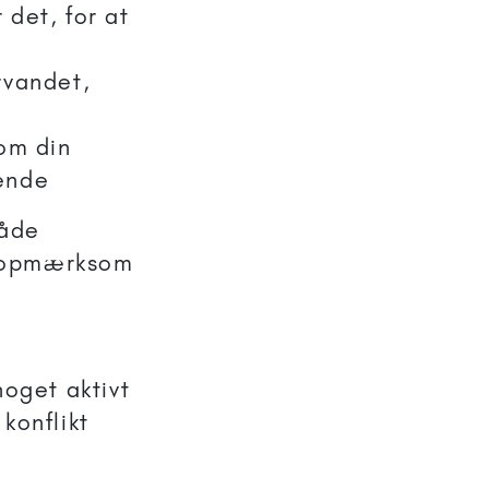
 det, for at
arvandet,
 om din
nende
både
e opmærksom
 noget aktivt
 konflikt