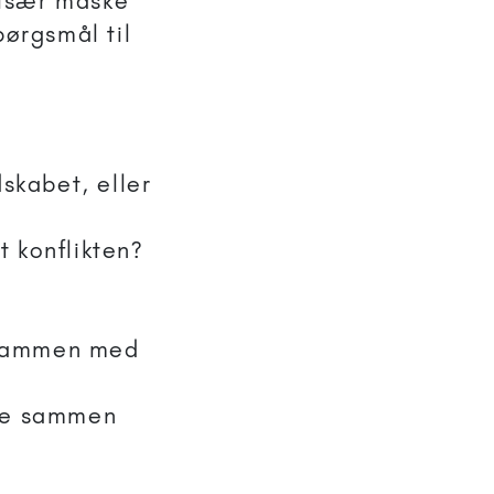
r især måske
pørgsmål til
dskabet, eller
t konflikten?
e sammen med
 de sammen