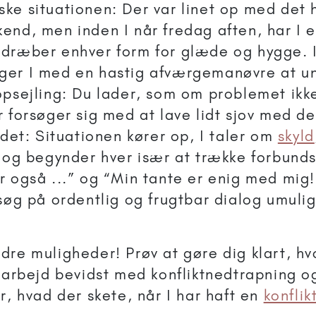
ke situationen: Der var linet op med det h
end, men inden I når fredag aften, har I e
dræber enhver form for glæde og hygge. I
ger I med en hastig afværgemanøvre at u
opsejling: Du lader, som om problemet ikke
r forsøger sig med at lave lidt sjov med d
 det: Situationen kører op, I taler om
skyld
m og begynder hver især at trække forbunds
r også ...” og “Min tante er enig med mig
rsøg på ordentlig og frugtbar dialog umuli
dre muligheder! Prøv at gøre dig klart, h
 arbejd bevidst med konfliktnedtrapning og
r, hvad der skete, når I har haft en
konflik