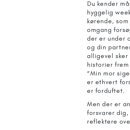
Du kender mås
hyggelig week
kørende, som 
omgang forsø
der er under 
og din partne
alligevel sker
historier fre
“Min mor sige
er ethvert fo
er forduftet.
Men der er an
forsvarer dig,
reflektere ove