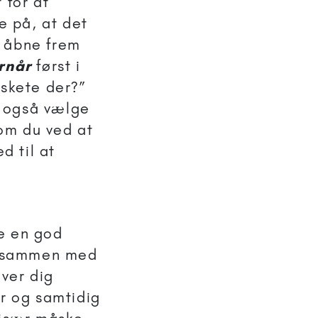
 for at
e på, at det
m åbne frem
rnår
først i
 skete der?”
n også vælge
som du ved at
d til at
e en god
er sammen med
iver dig
er og samtidig