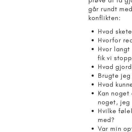
prøve at få g
går rundt med
konflikten:
Hvad skete
Hvorfor re
Hvor langt 
fik vi stop
Hvad gjorde
Brugte jeg
Hvad kunne
Kan noget 
noget, jeg
Hvilke føl
med?
Var min op