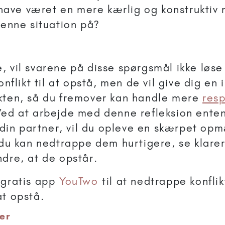
 have været en mere kærlig og konstruktiv
enne situation på?
, vil svarene på disse spørgsmål ikke løse
onflikt til at opstå, men de vil give dig en 
kten, så du fremover kan handle mere
resp
Ved at arbejde med denne refleksion enten
in partner, vil du opleve en skærpet op
å du kan nedtrappe dem hurtigere, se klarer
ndre, at de opstår.
 gratis app
YouTwo
til at nedtrappe konflik
at opstå.
er