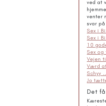
ved at 
hjemmes
venter 
svar på
Sex i B
Sex i B
10 gode
Sex og 
Vejen t
Værd at
Schyy ..
Jo tætt
Det få
Kæreste