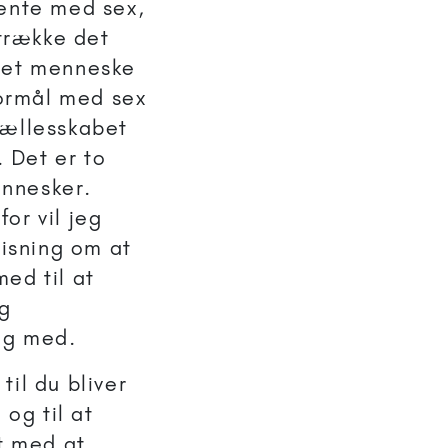
vente med sex,
 trække det
ndet menneske
formål med sex
fællesskabet
 Det er to
ennesker.
or vil jeg
visning om at
ed til at
ag
dig med.
til du bliver
 og til at
et med at