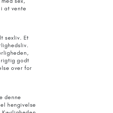
e med sex,
i at vente
 sexliv. Et
lighedsliv.
ærligheden,
 rigtig godt
else over for
ke denne
el hengivelse
ej. Kærligheden