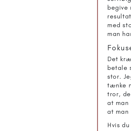
begive 
resulta
med sto
man har
Fokus
Det kr
betale 
stor. J
tænke m
tror, d
at man 
at man 
Hvis du