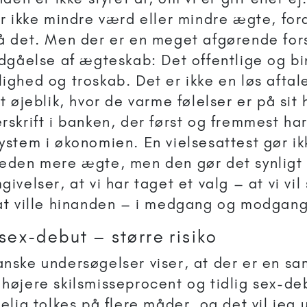
er ikke mindre værd eller mindre ægte, ford
å det. Men der er en meget afgørende fors
ndgåelse af ægteskab: Det offentlige og b
ighed og troskab. Det er ikke en løs aftale
t øjeblik, hvor de varme følelser er på sit 
rskrift i banken, der først og fremmest har 
ystem i økonomien. En vielsesattest gør ik
eden mere ægte, men den gør det synligt f
ivelser, at vi har taget et valg – at vi vil
at ville hinanden – i medgang og modgang 
 sex-debut – større risiko
nske undersøgelser viser, at der er en 
højere skilsmisseprocent og tidlig sex-de
gelig tolkes på flere måder, og det vil jeg