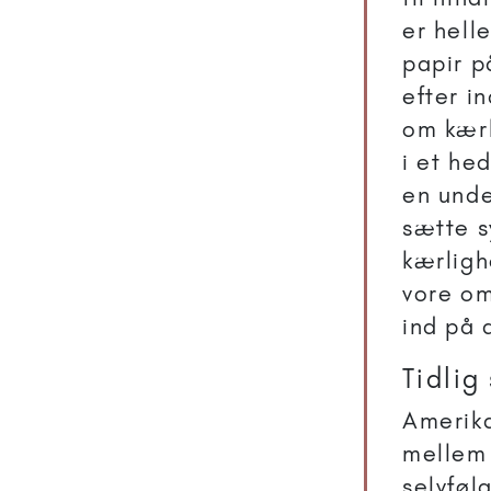
er hell
papir p
efter i
om kærl
i et hed
en unde
sætte s
kærligh
vore omg
ind på 
Tidlig
Amerika
mellem 
selvføl