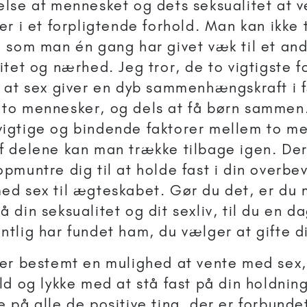
else af mennesket og dets seksualitet at 
 er i et forpligtende forhold. Man kan ikke
, som man én gang har givet væk til et a
mitet og nærhed. Jeg tror, de to vigtigste 
, at sex giver en dyb sammenhængskraft i 
to mennesker, og dels at få børn sammen.
igtige og bindende faktorer mellem to m
f delene kan man trække tilbage igen. Derf
opmuntre dig til at holde fast i din overbe
ed sex til ægteskabet. Gør du det, er du m
å din seksualitet og dit sexliv, til du en d
ntlig har fundet ham, du vælger at gifte 
 er bestemt en mulighed at vente med sex, 
eld og lykke med at stå fast på din holdning
e på alle de positive ting, der er forbund