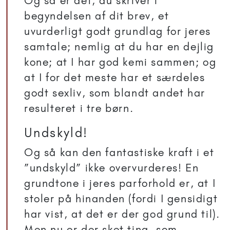
Og så er det, du skriver i
begyndelsen af dit brev, et
uvurderligt godt grundlag for jeres
samtale; nemlig at du har en dejlig
kone; at I har god kemi sammen; og
at I for det meste har et særdeles
godt sexliv, som blandt andet har
resulteret i tre børn.
Undskyld!
Og så kan den fantastiske kraft i et
”undskyld” ikke overvurderes! En
grundtone i jeres parforhold er, at I
stoler på hinanden (fordi I gensidigt
har vist, at det er der god grund til).
Men nu er der sket ting, som