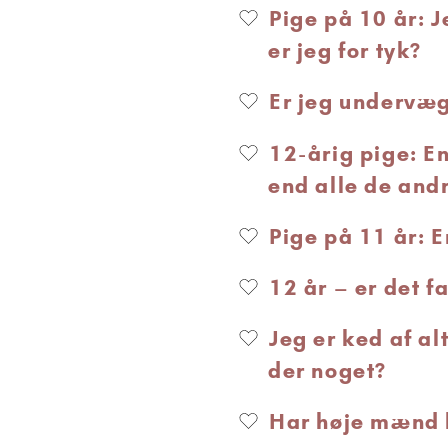
Pige på 10 år: J
er jeg for tyk?
Er jeg undervæg
12-årig pige: E
end alle de and
Pige på 11 år: 
12 år – er det f
Jeg er ked af al
der noget?
Har høje mænd 