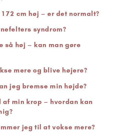
r 172 cm høj – er det normalt?
inefelters syndrom?
re så høj – kan man gøre
okse mere og blive højere?
Kan jeg bremse min højde?
ed af min krop – hvordan kan
mig?
ommer jeg til at vokse mere?