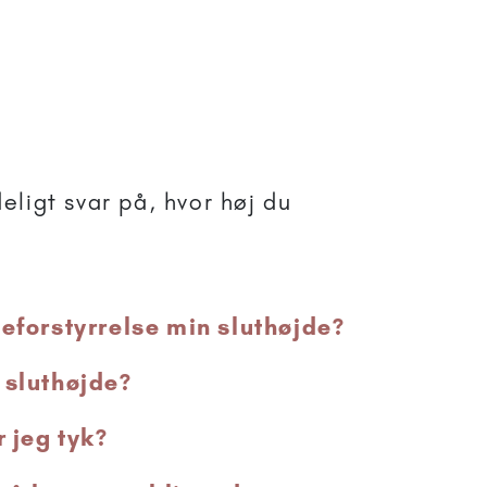
eligt svar på, hvor høj du
seforstyrrelse min sluthøjde?
 sluthøjde?
r jeg tyk?