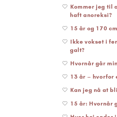
Kommer jeg til a
haft anoreksi?
15 år og 170 cm 
Ikke vokset i f
galt?
Hvornår går mi
13 år – hvorfor
Kan jeg nå at bl
15 år: Hvornår 
Hvor høj ender 