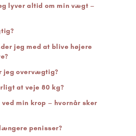
eg lyver altid om min vægt –
tig?
nder jeg med at blive højere
re?
Er jeg overvægtig?
arligt at veje 80 kg?
t ved min krop – hvornår sker
længere penisser?