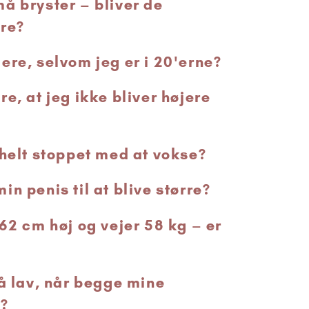
å bryster – bliver de
re?
ere, selvom jeg er i 20'erne?
e, at jeg ikke bliver højere
 helt stoppet med at vokse?
n penis til at blive større?
62 cm høj og vejer 58 kg – er
så lav, når begge mine
e?