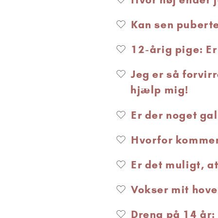
Kan sen pubert
12-årig pige: Er
Jeg er så forvir
hjælp mig!
Er der noget galt
Hvorfor kommer
Er det muligt, a
Vokser mit hov
Dreng på 14 år: