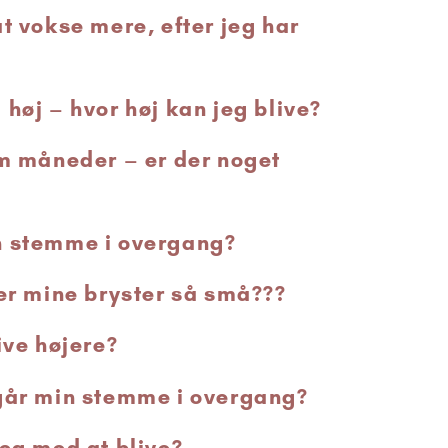
t vokse mere, efter jeg har
høj – hvor høj kan jeg blive?
em måneder – er der noget
n stemme i overgang?
 er mine bryster så små???
ive højere?
går min stemme i overgang?
jeg med at blive?