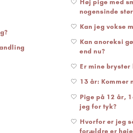
Høj pige med sm
nogensinde stør
Kan jeg vokse m
ig?
Kan anoreksi gør
vandling
end nu?
Er mine bryster
13 år: Kommer mi
Pige på 12 år, 1
jeg for tyk?
Hvorfor er jeg 
forældre er høj