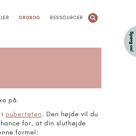
KLER
ORDBOG
RESSOURCER
ko på.
 i
puberteten
. Den højde vil du
chance for, at din sluthøjde
denne formel: