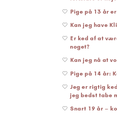
Pige på 13 år e
Kan jeg have Kl
Er ked af at væ
noget?
Kan jeg nå at v
Pige på 14 år: 
Jeg er rigtig k
jeg bedst tabe 
Snart 19 år – k