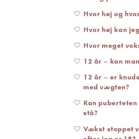
Hvor høj og hvor
Hvor høj kan je
Hvor meget vok
12 år – kan ma
12 år – er knud
med vægten?
Kan puberteten 
stå?
Vækst stoppet v
efter jeg er 18?