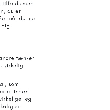
u tilfreds med
n, du er
 For når du har
 dig!
 andre tænker
u virkelig
al, som
er er indeni,
irkelige jeg
kelig er.