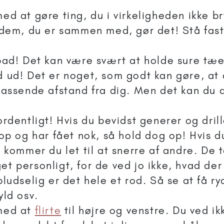
ed at gøre ting, du i virkeligheden ikke b
 dem, du er sammen med, gør det! Stå fast
bad! Det kan være svært at holde sure tæe
 ud! Det er noget, som godt kan gøre, at
passende afstand fra dig. Men det kan du 
rdentligt! Hvis du bevidst generer og dril
op og har fået nok, så hold dog op! Hvis d
, kommer du let til at snerre af andre. De 
t personligt, for de ved jo ikke, hvad der
ludselig er det hele et rod. Så se at få r
yld osv.
med at
flirte
til højre og venstre. Du ved i