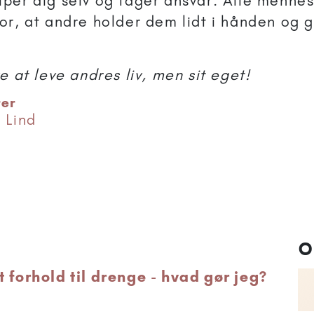
per dig selv og tager ansvar. Alle mennesk
or, at andre holder dem lidt i hånden og 
e at leve andres liv, men sit eget!
rer
 Lind
O
 forhold til drenge - hvad gør jeg?