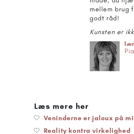
måde, du hjæl
mellem brug f
godt råd!
Kunsten er ikk
læ
Pia
Læs mere her
Veninderne er jaloux på mit
Reality kontra virkelighed