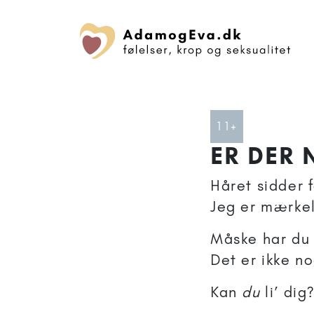
Artikler anbe
11+
ER DER 
Håret sidder f
Jeg er mærkel
Måske har du 
Det er ikke n
Kan
du
li’ dig