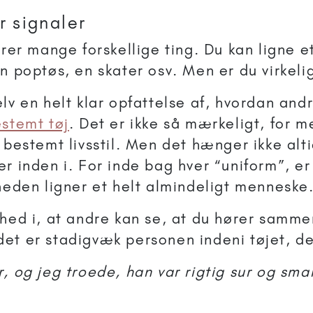
r signaler
erer mange forskellige ting. Du kan ligne 
n poptøs, en skater osv. Men er du virkeli
lv en helt klar opfattelse af, hvordan andr
stemt tøj
. Det er ikke så mærkeligt, for m
n bestemt livsstil. Men det hænger ikke al
er inden i. For inde bag hver “uniform”, er
gheden ligner et helt almindeligt menneske
ghed i, at andre kan se, at du hører samm
et er stadigvæk personen indeni tøjet, der
r, og jeg troede, han var rigtig sur og sma