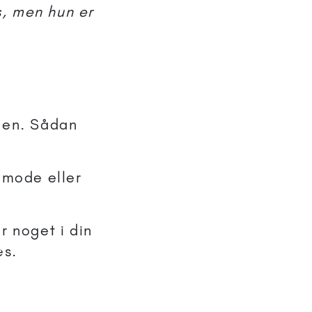
s, men hun er
oden. Sådan
 mode eller
er noget i din
æs.