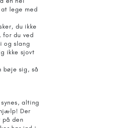
på en hel
d at lege med
ker, du ikke
, for du ved
i og slang
g ikke sjovt
 bøje sig, så
 synes, alting
 hjælp! Der
t på den