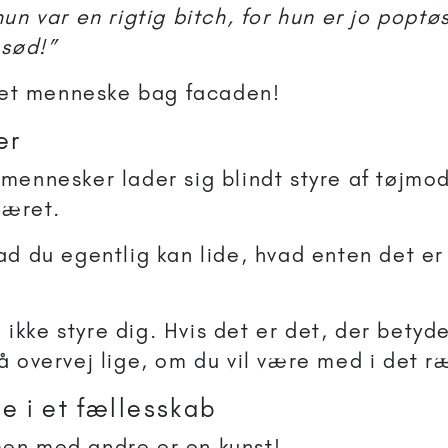
un var en rigtig bitch, for hun er jo poptø
 sød!”
r et menneske bag facaden!
er
mennesker lader sig blindt styre af tøjm
været.
ad du egentlig kan lide, hvad enten det er
al ikke styre dig. Hvis det er det, der betyd
å overvej lige, om du vil være med i det r
te i et fællesskab
en med andre er en kunst!