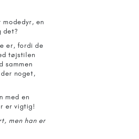
et modedyr, en
g det?
e er, fordi de
ed tøjstilen
tid sammen
 der noget,
.
en med en
 er vigtig!
rt, men han er