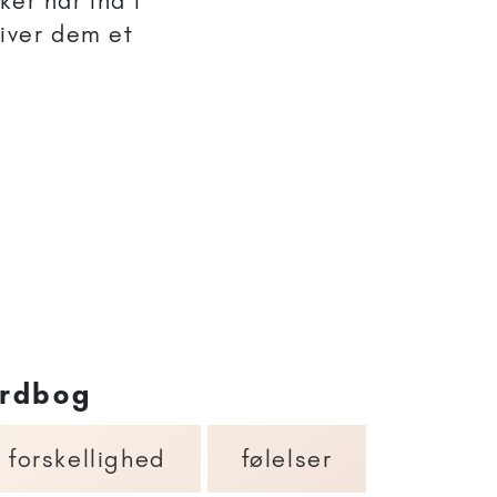
er har ind i
giver dem et
rdbog
forskellighed
følelser