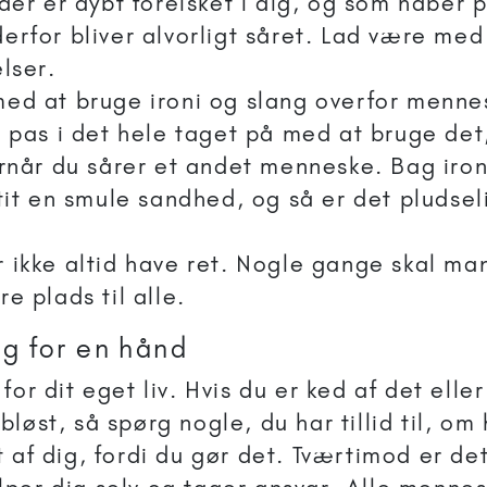
der er dybt forelsket i dig, og som håber 
erfor bliver alvorligt såret. Lad være me
lser.
ed at bruge ironi og slang overfor mennes
, pas i det hele taget på med at bruge det
ornår du sårer et andet menneske. Bag iron
tit en smule sandhed, og så er det pludseli
 ikke altid have ret. Nogle gange skal man
e plads til alle.
ug for en hånd
for dit eget liv. Hvis du er ked af det eller
løst, så spørg nogle, du har tillid til, om
t af dig, fordi du gør det. Tværtimod er de