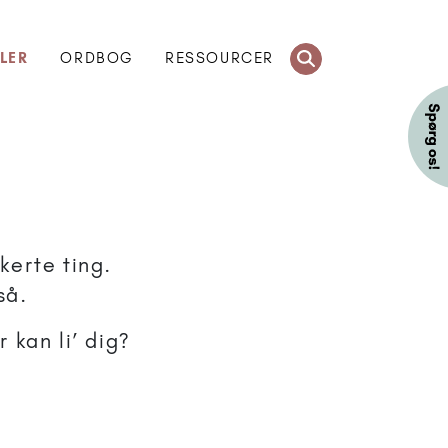
LER
ORDBOG
RESSOURCER
rkerte ting.
så.
 kan li’ dig?