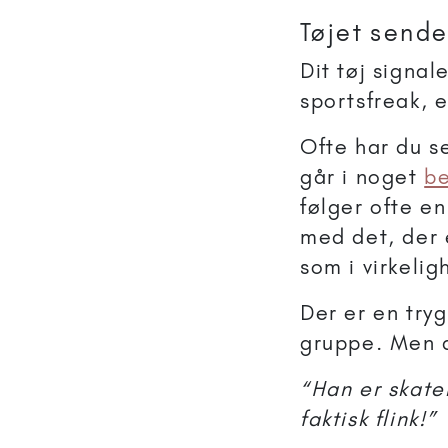
Tøjet sende
Dit tøj signal
sportsfreak, e
Ofte har du se
går i noget
be
følger ofte e
med det, der 
som i virkeli
Der er en try
gruppe. Men d
“Han er skate
faktisk flink!”