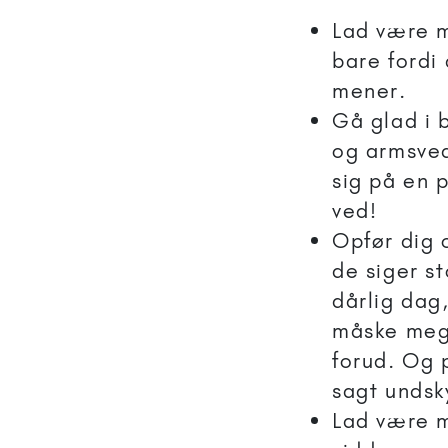
Lad være m
bare fordi
mener.
Gå glad i 
og armsved
sig på en 
ved!
Opfør dig o
de siger st
dårlig dag
måske mege
forud. Og p
sagt undsk
Lad være 