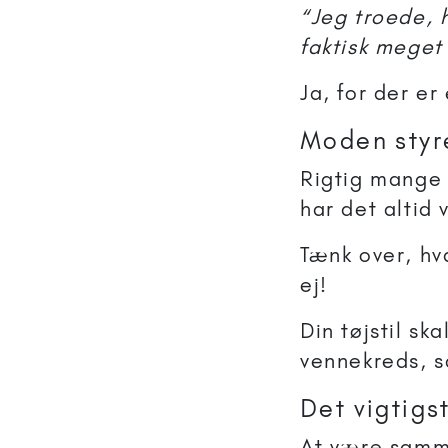
“Jeg troede, h
faktisk meget
Ja, for der e
Moden styr
Rigtig mange 
har det altid 
Tænk over, hv
ej!
Din tøjstil sk
vennekreds, s
Det vigtigs
At være samm