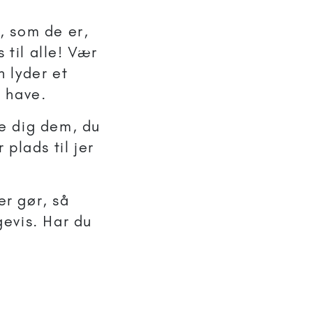
, som de er,
 til alle! Vær
 lyder et
 have.
se dig dem, du
plads til jer
er gør, så
evis. Har du