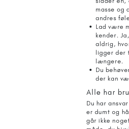
sidder en, 
masse og d
andres føle
Lad være m
kender. Ja
aldrig, hv
ligger der 
længere.
Du behøver
der kan vær
Alle har br
Du har ansvar 
er dumt og håb
går ikke noge