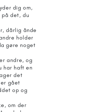
ryder dig om,
 på det, du
r, dårlig ånde
 andre holder
da gøre noget
ler andre, og
u har haft en
tager det
 er gået
yddet op og
kke, om der