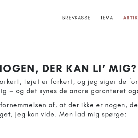
BREVKASSE
TEMA
ARTIK
falet til 11+
NOGEN, DER KAN LI’ MIG?
orkert, tøjet er forkert, og jeg siger de fo
ig – og det synes de andre garanteret og
fornemmelsen af, at der ikke er nogen, der
oget, jeg kan vide. Men lad mig spørge:
?