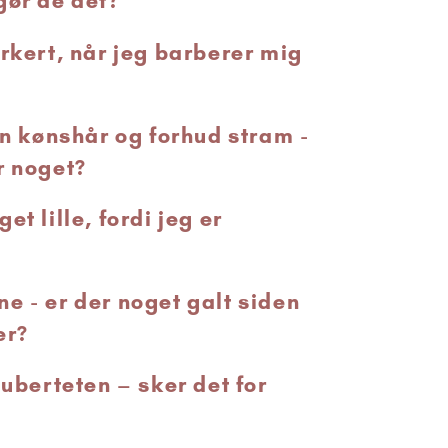
gør de det?
orkert, når jeg barberer mig
en kønshår og forhud stram -
r noget?
et lille, fordi jeg er
e - er der noget galt siden
er?
puberteten – sker det for