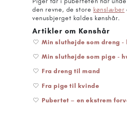
Piger får i puberteten hår un
den revne, de store
kønslæber
venusbjerget kaldes kønshår.
Artikler om Kønshår
Min sluthøjde som dreng - h
Min sluthøjde som pige - hv
Fra dreng til mand
Fra pige til kvinde
Pubertet – en ekstrem for