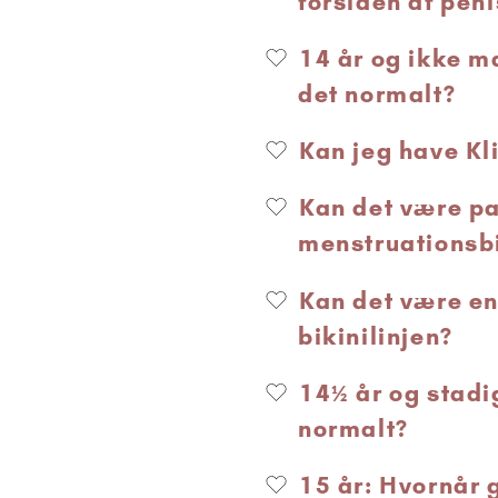
forsiden af peni
14 år og ikke m
det normalt?
Kan jeg have Kl
Kan det være p
menstruationsbi
Kan det være en
bikinilinjen?
14½ år og stadi
normalt?
15 år: Hvornår 