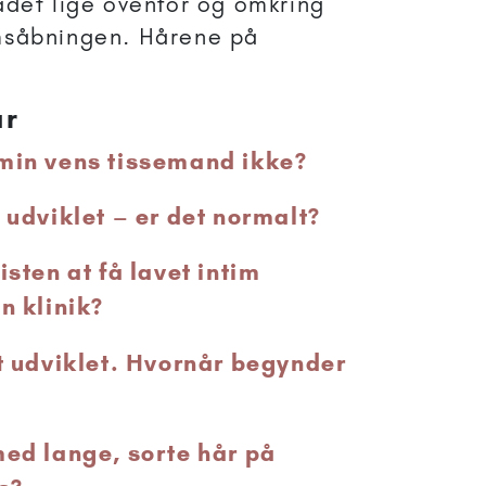
ådet lige ovenfor og omkring
msåbningen. Hårene på
år
min vens tissemand ikke?
 udviklet – er det normalt?
isten at få lavet intim
n klinik?
dt udviklet. Hvornår begynder
med lange, sorte hår på