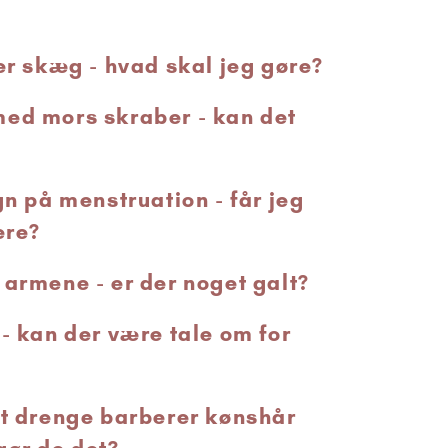
er skæg - hvad skal jeg gøre?
ed mors skraber - kan det
gn på menstruation - får jeg
ere?
 armene - er der noget galt?
 - kan der være tale om for
at drenge barberer kønshår