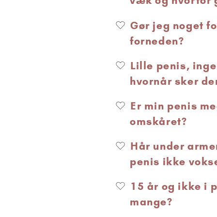
væk og hvorfor 
Gør jeg noget f
forneden?
Lille penis, ing
hvornår sker de
Er min penis meg
omskåret?
Hår under armen
penis ikke voks
15 år og ikke i 
mange?