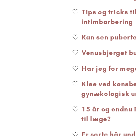
Tips og tricks t
intimbarbering
Kan sen pubert
Venusbjerget bu
Har jeg for meg
Kløe ved kønsbe
gynækologisk u
15 år og endnu 
til læge?
Er sorte hår un