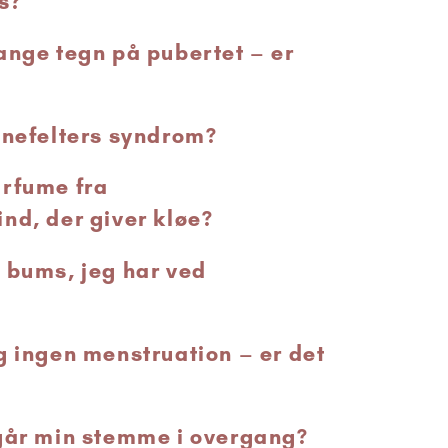
s?
ange tegn på pubertet – er
inefelters syndrom?
arfume fra
nd, der giver kløe?
 bums, jeg har ved
g ingen menstruation – er det
går min stemme i overgang?