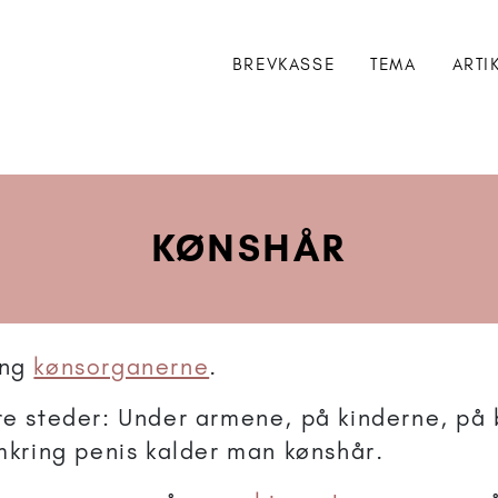
BREVKASSE
TEMA
ARTI
KØNSHÅR
ing
kønsorganerne
.
re steder: Under armene, på kinderne, på 
ring penis kalder man kønshår.