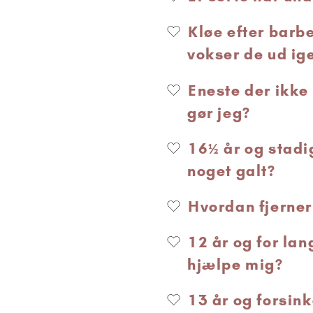
Kløe efter barbe
vokser de ud ig
Eneste der ikke 
gør jeg?
16½ år og stadig
noget galt?
Hvordan fjerne
12 år og for lan
hjælpe mig?
13 år og forsink