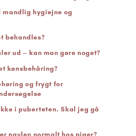
il mandlig hygiejne og
et behandles?
ler ud – kan man gøre noget?
et kønsbehåring?
høring og frygt for
ndersøgelse
ikke i puberteten. Skal jeg gå
der navlen normalt hos piger?