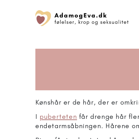
Kønshår er de hår, der er omkr
I
puberteten
får drenge hår fle
endetarmsåbningen. Hårene omk