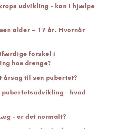
krops udvikling - kan I hjælpe
i sen alder – 17 år. Hvornår
tfærdige forskel i
ing hos drenge?
t årsag til sen pubertet?
 pubertetsudvikling - hvad
kæg - er det normalt?