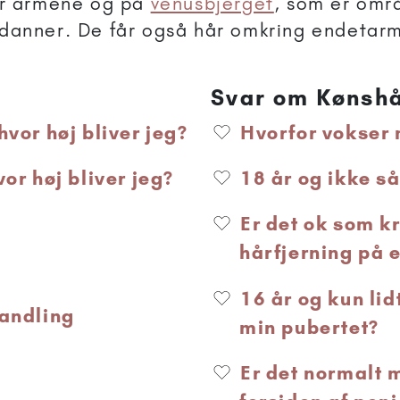
der armene og på
venusbjerget
, som er omr
danner. De får også hår omkring endetar
Svar om Kønsh
vor høj bliver jeg?
Hvorfor vokser 
or høj bliver jeg?
18 år og ikke så
Er det ok som kr
hårfjerning på e
16 år og kun li
vandling
min pubertet?
Er det normalt 