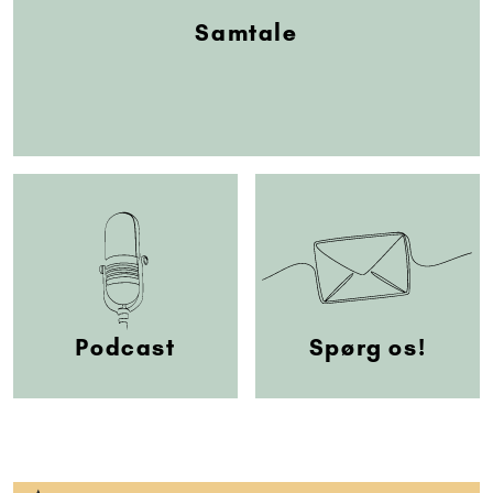
Samtale
Podcast
Spørg os!