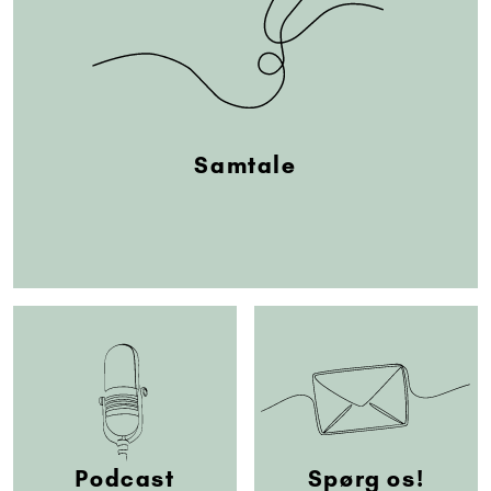
Samtale
Podcast
Spørg os!