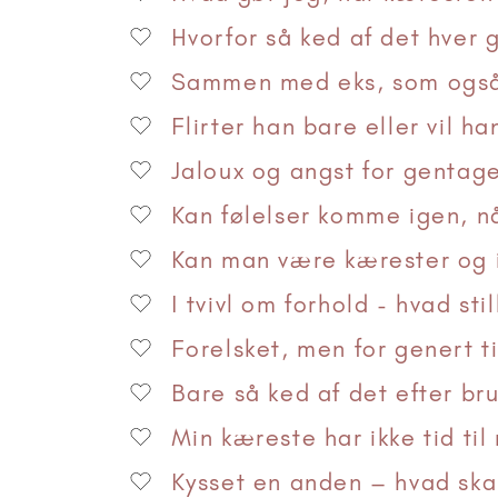
Hvorfor så ked af det hver 
Sammen med eks, som også 
Flirter han bare eller vil h
Jaloux og angst for gentage
Kan følelser komme igen, nå
Kan man være kærester og i
I tvivl om forhold - hvad s
Forelsket, men for genert t
Bare så ked af det efter br
Min kæreste har ikke tid til
Kysset en anden – hvad ska