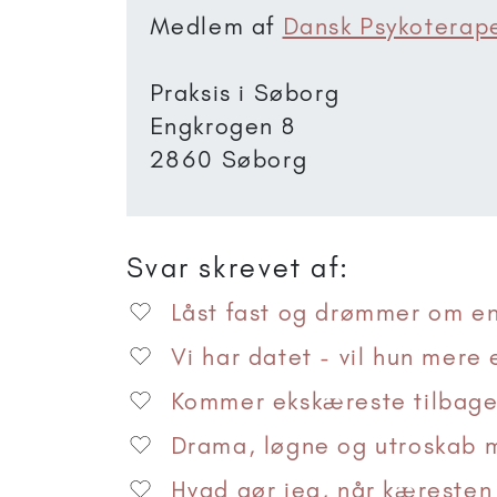
Medlem af
Dansk Psykoterap
Praksis i Søborg
Engkrogen 8
2860 Søborg
Svar skrevet af:
Låst fast og drømmer om en 
Vi har datet - vil hun mere e
Kommer ekskæreste tilbage,
Drama, løgne og utroskab m
Hvad gør jeg, når kæresten 