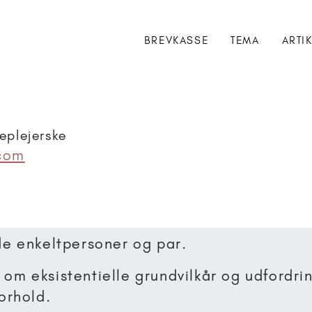
BREVKASSE
TEMA
ARTI
eplejerske
.com
e enkeltpersoner og par.
om eksistentielle grundvilkår og udfordri
orhold.