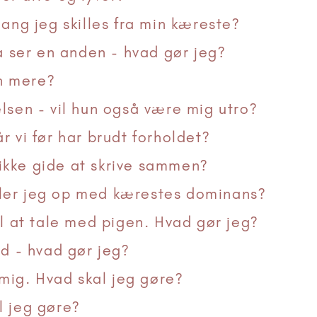
gang jeg skilles fra min kæreste?
ser en anden - hvad gør jeg?
an mere?
lsen - vil hun også være mig utro?
r vi før har brudt forholdet?
kke gide at skrive sammen?
tiller jeg op med kærestes dominans?
il at tale med pigen. Hvad gør jeg?
ud - hvad gør jeg?
 mig. Hvad skal jeg gøre?
l jeg gøre?