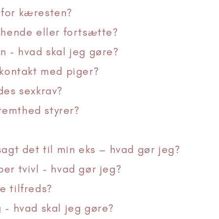
rfor kæresten?
 hende eller fortsætte?
n - hvad skal jeg gøre?
 kontakt med piger?
des sexkrav?
temthed styrer?
sagt det til min eks – hvad gør jeg?
er tvivl - hvad gør jeg?
 tilfreds?
 - hvad skal jeg gøre?