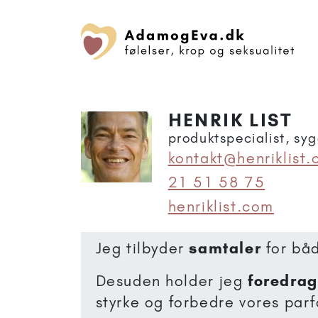
HENRIK LIST
produktspecialist, syg
kontakt@henriklist
21 51 58 75
henriklist.com
Jeg tilbyder
samtaler
for båd
Desuden holder jeg
foredrag
styrke og forbedre vores parf