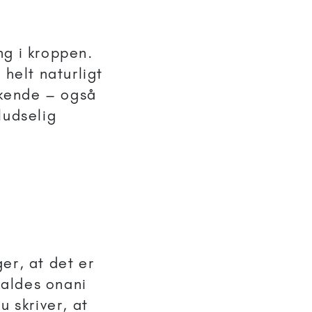
ng i kroppen.
 helt naturligt
t kende – også
ludselig
er, at det er
 kaldes onani
u skriver, at