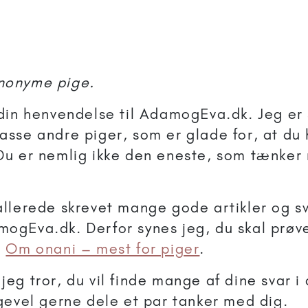
nonyme pige.
 din henvendelse til AdamogEva.dk. Jeg er 
asse andre piger, som er glade for, at du h
Du er nemlig ikke den eneste, som tænker
allerede skrevet mange gode artikler og s
ogEva.dk. Derfor synes jeg, du skal prøv
n
Om onani – mest for piger
.
eg tror, du vil finde mange af dine svar i a
igevel gerne dele et par tanker med dig.