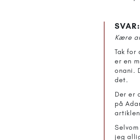
SVAR:
Kære a
Tak for
er en m
onani. 
det.
Der er 
på Adam
artikle
Selvom j
jeg all