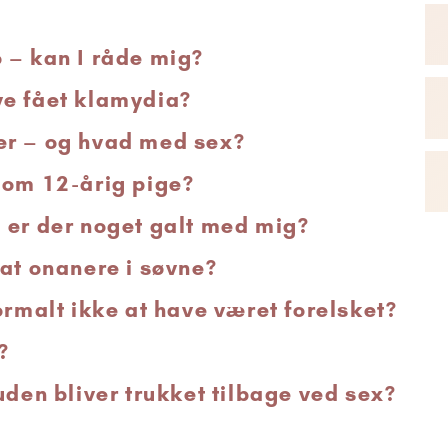
 – kan I råde mig?
ve fået klamydia?
er – og hvad med sex?
som 12-årig pige?
 er der noget galt med mig?
 at onanere i søvne?
ormalt ikke at have været forelsket?
?
uden bliver trukket tilbage ved sex?