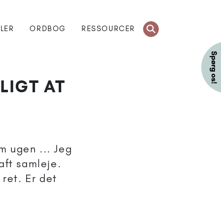
KLER
ORDBOG
RESSOURCER
LIGT AT
m ugen ... Jeg
haft samleje.
 ret. Er det