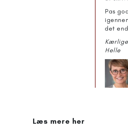
Pas god
igennem
det end
Kærlige
Helle
Læs mere her