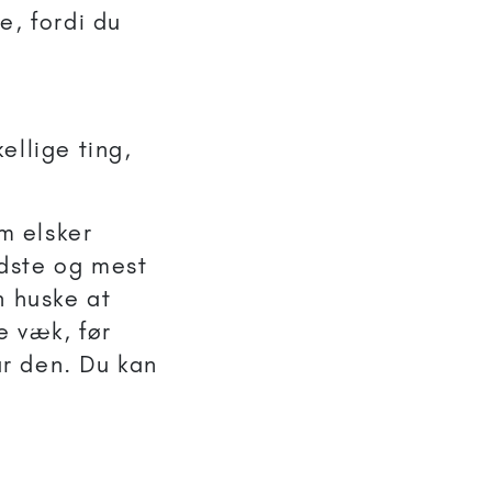
re, fordi du
ellige ting,
m elsker
dste og mest
n huske at
e væk, før
år den. Du kan