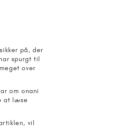
sikker på, der
ar spurgt til
 meget over
var om onani
e at læse
rtiklen, vil