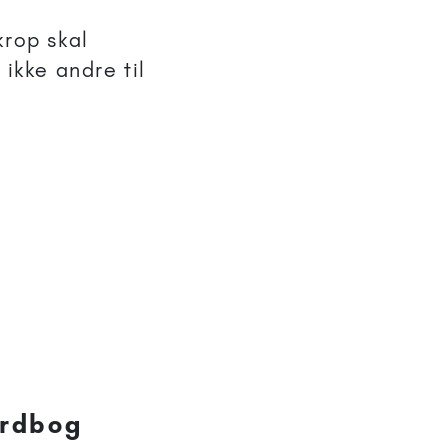
krop skal
kke andre til
rdbog