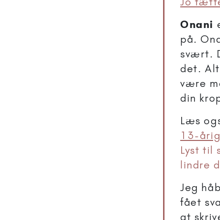
Jo tætt
Onani
e
på. Ona
svært. 
det. Al
være me
din kro
Læs ogs
13-årig
Lyst ti
lindre 
Jeg håb
fået sv
at skriv