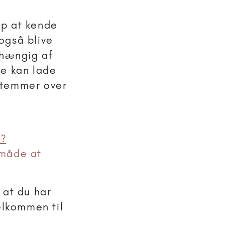
op at kende
også blive
fhængig af
ke kan lade
stemmer over
e?
n måde at
 at du har
elkommen til