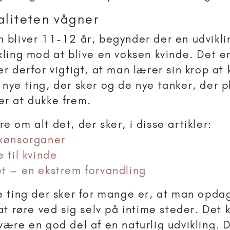
aliteten vågner
 bliver 11-12 år, begynder der en udvikli
kling mod at blive en voksen kvinde. Det er
er derfor vigtigt, at man lærer sin krop a
nye ting, der sker og de nye tanker, der p
r at dukke frem.
e om alt det, der sker, i disse artikler:
 kønsorganer
e til kvinde
t – en ekstrem forvandling
e ting der sker for mange er, at man opdag
 at røre ved sig selv på intime steder. Det
være en god del af en naturlig udvikling. D