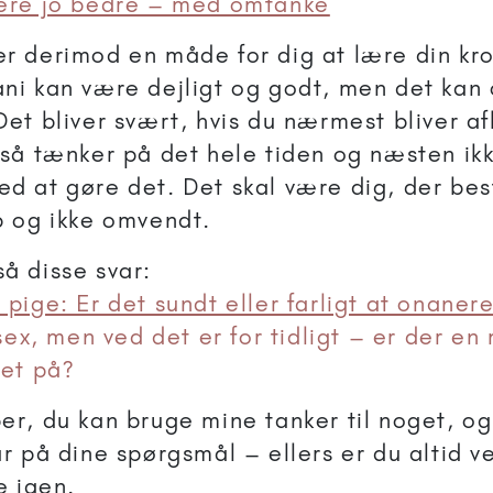
ere jo bedre – med omtanke
r derimod en måde for dig at lære din kr
ni kan være dejligt og godt, men det kan 
Det bliver svært, hvis du nærmest bliver a
tså tænker på det hele tiden og næsten ik
d at gøre det. Det skal være dig, der be
p og ikke omvendt.
å disse svar:
 pige: Er det sundt eller farligt at onaner
l sex, men ved det er for tidligt – er der e
det på?
er, du kan bruge mine tanker til noget, og
ar på dine spørgsmål – ellers er du altid v
e igen.