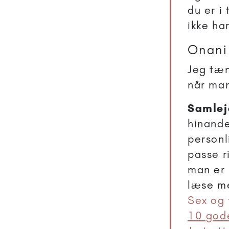
du er i 
ikke ha
Onani
Jeg tæn
når man
Samlej
hinande
personl
passe r
man er 
læse me
Sex og 
10 gode