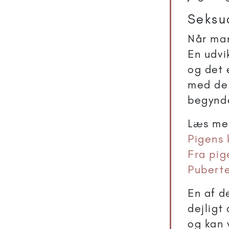
Seksu
Når man
En udvi
og det 
med de 
begynde
Læs mer
Pigens
Fra pig
Puberte
En af d
dejligt
og kan 