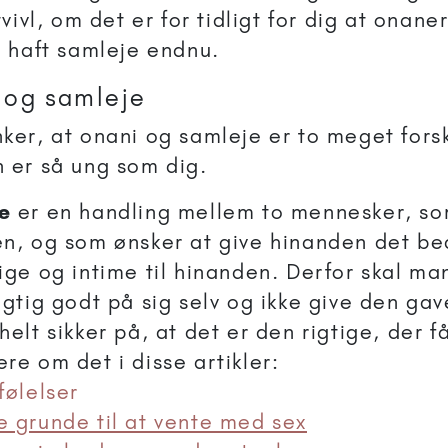
tvivl, om det er for tidligt for dig at onane
r haft samleje endnu.
 og samleje
ker, at onani og samleje er to meget forsk
 er så ung som dig.
e
er en handling mellem to mennesker, so
n, og som ønsker at give hinanden det be
ige og intime til hinanden. Derfor skal ma
igtig godt på sig selv og ikke give den gav
helt sikker på, at det er den rigtige, der f
re om det i disse artikler:
følelser
 grunde til at vente med sex