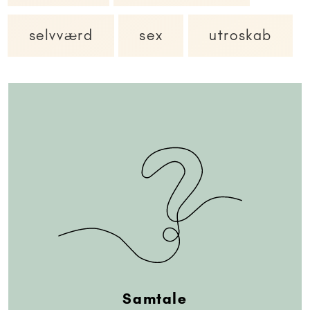
selvværd
sex
utroskab
Samtale