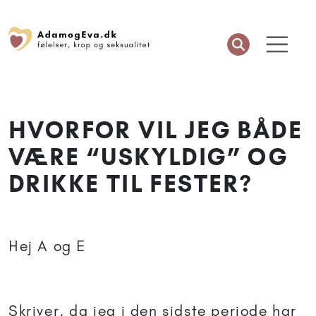
HVORFOR VIL JEG BÅDE
VÆRE “USKYLDIG” OG
DRIKKE TIL FESTER?
Hej A og E
Skriver, da jeg i den sidste periode har