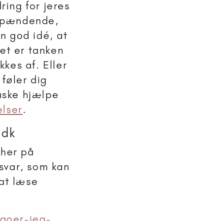
ring for jeres
r spændende,
en god idé, at
det er tanken
kes af. Eller
føler dig
måske hjælpe
elser
.
.dk
 her på
svar, som kan
 at læse
-goer-jeg-