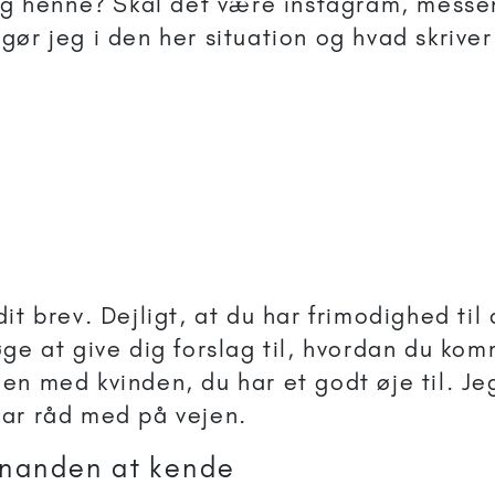
jeg henne? Skal det være instagram, messe
ør jeg i den her situation og hvad skriver
dit brev. Dejligt, at du har frimodighed til 
søge at give dig forslag til, hvordan du kom
nen med kvinden, du har et godt øje til. Je
par råd med på vejen.
inanden at kende