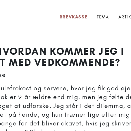
BREVKASSE
TEMA
ARTI
 HVORDAN KOMMER JEG I
T MED VEDKOMMENDE?
se
 julefrokost og servere, hvor jeg fik god øje
ok er 9 år ældre end mig, men jeg følte 
get at udforske. Jeg står i det dilemma, 
t på hende, og hun træner lige efter mi
ange for det bliver akavet, hvis jeg skrive