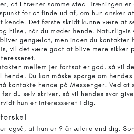
ver, at I træner samme sted. Træningen er e
punkt for at finde ud af, om hun ønsker a
t kende. Det første skridt kunne være at 
 og hilse, når du møder hende. Naturligvis 
bliver gengældt, men inden du kontakter
is, vil det være godt at blive mere sikker
nteresseret.
ntakten mellem jer fortsat er god, så vil de
til hende. Du kan måske spørge om hendes
må kontakte hende på Messenger. Ved at 
 før du selv skriver, så vil hendes svar give
rvidt hun er interesseret i dig.
forskel
ver også, at hun er 9 år ældre end dig. So