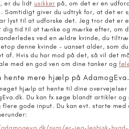
, er du lidt
usikker
på, om det er en udford
n. Samtidigt giver du udtryk for, at det e
r lyst til at udforske det. Jeg tror det er 
r dig tid til at tænke og mærke efter, om 
anderledes ved en ældre kvinde, du tiltræk
netop denne kvinde - uanset alder, som du 
ket af. Hvis du har mod på det, så vil det 
tale med en god ven om dine tanker og
føl
n hente mere hjælp på AdamogEva
meget hjælp at hente til dine overvejelser
va.dk. Du kan fx søge blandt artikler og 
g flere gode input. Du kan evt. starte med
herunder:
/adamogeva.dk/svar/er-jeg-lesbisk-hvad