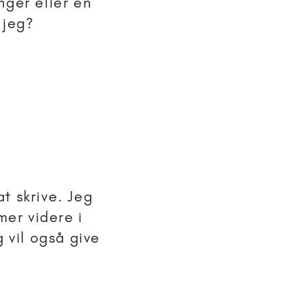
nger eller en
 jeg?
at skrive. Jeg
mer videre i
g vil også give