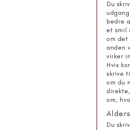
Du skri
udgangs
bedre a
et smil
om det 
anden v
virker i
Hvis ko
skrive 
om du 
direkte,
om, hvo
Alders
Du skri