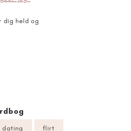
r dig held og
rdbog
dating
flirt