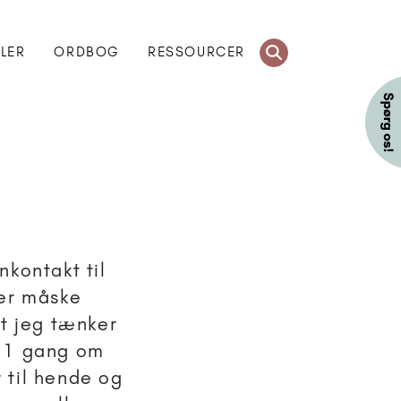
KLER
ORDBOG
RESSOURCER
nkontakt til
der måske
at jeg tænker
g 1 gang om
r til hende og