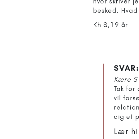
hvor skriver 
besked. Hvad g
Kh S,19 år
SVAR:
Kære S
Tak for 
vil for
relatio
dig et 
Lær h