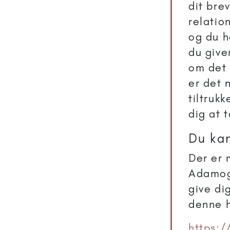
dit brev
relatio
og du ha
du give
om det 
er det 
tiltruk
dig at 
Du ka
Der er 
AdamogE
give di
denne 
https:/