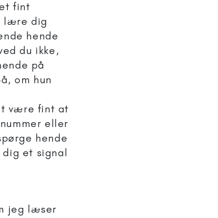
t fint
t lære dig
sende hende
ved du ikke,
 hende på
 på, om hun
t være fint at
 nummer eller
spørge hende
 dig et signal
m jeg læser