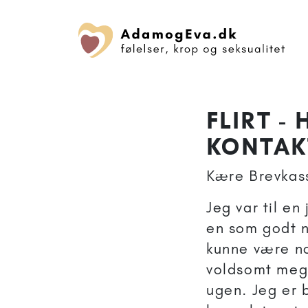
FLIRT -
KONTAK
Kære Brevkas
Jeg var til en
en som godt n
kunne være no
voldsomt mege
ugen. Jeg er b