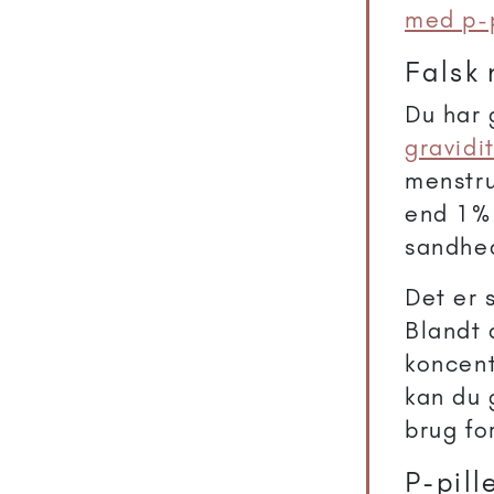
med p-p
Falsk 
Du har 
gravidi
menstru
end 1%.
sandhe
Det er 
Blandt 
koncent
kan du 
brug fo
P-pil