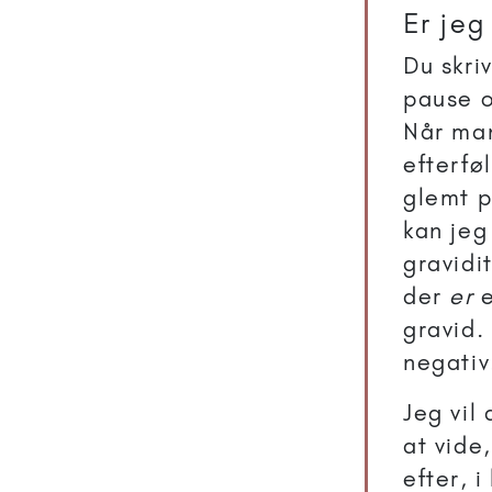
Er jeg
Du skri
pause o
Når man
efterfø
glemt p
kan jeg
gravidi
der
er
e
gravid.
negativ
Jeg vil
at vide
efter, 