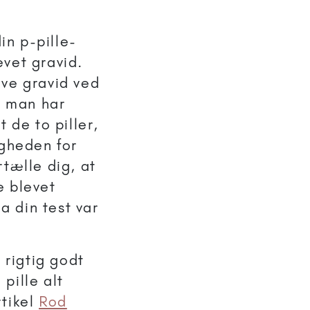
in p-pille-
evet gravid.
ive gravid ved
r man har
 de to piller,
igheden for
rtælle dig, at
e blevet
da din test var
r rigtig godt
pille alt
rtikel
Rod