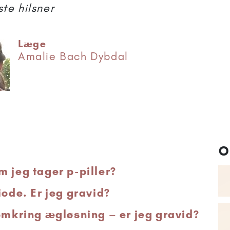
te hilsner
Læge
Amalie Bach Dybdal
O
 jeg tager p-piller?
iode. Er jeg gravid?
 omkring ægløsning – er jeg gravid?