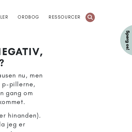
KLER
ORDBOG
RESSOURCER
NEGATIV,
?
pausen nu, men
p-pillerne,
en gang om
 kommet.
ter hinanden).
da jeg er