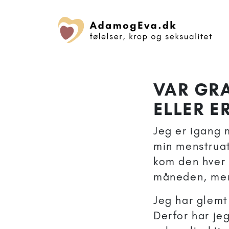
VAR GRA
ELLER E
Jeg er igang 
min menstruat
kom den hver
måneden, men 
Jeg har glemt 
Derfor har je