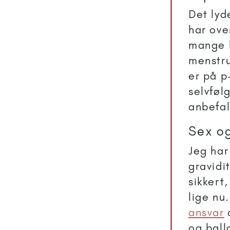
Det lyd
har ov
mange k
menstru
er på p
selvføl
anbefal
Sex o
Jeg har 
gravidi
sikkert,
lige nu.
ansvar
d
og ball