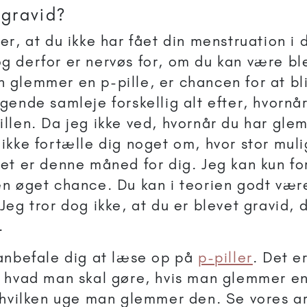
 gravid?
ver, at du ikke har fået din menstruation i d
g derfor er nervøs for, om du kan være bl
 glemmer en p-pille, er chancen for at bl
lgende samleje forskellig alt efter, hvornå
illen. Da jeg ikke ved, hvornår du har glemt
 ikke fortælle dig noget om, hvor stor mul
tet er denne måned for dig. Jeg kan kun fo
n øget chance. Du kan i teorien godt vær
 Jeg tror dog ikke, at du er blevet gravid, 
.
 anbefale dig at læse op på
p-piller
. Det e
, hvad man skal gøre, hvis man glemmer en 
i hvilken uge man glemmer den. Se vores a