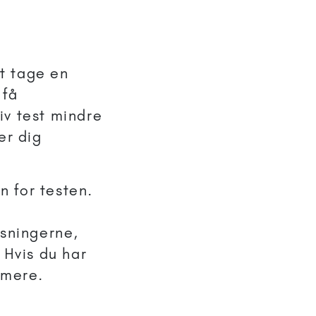
at tage en
 få
iv test mindre
er dig
n for testen.
t
isningerne,
 Hvis du har
 mere.