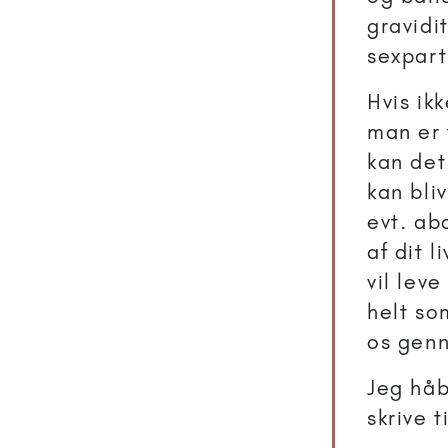
gravidit
sexpart
Hvis ik
man er 
kan det
kan bli
evt. ab
af dit l
vil leve
helt so
os gen
Jeg håb
skrive t