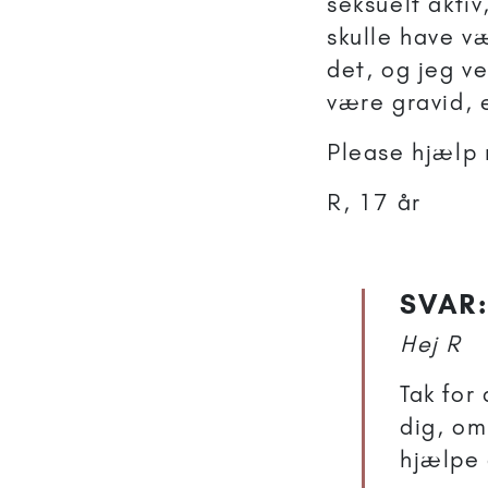
seksuelt aktiv
skulle have v
det, og jeg ve
være gravid, e
Please hjælp 
R, 17 år
SVAR:
Hej R
Tak for
dig, om
hjælpe 