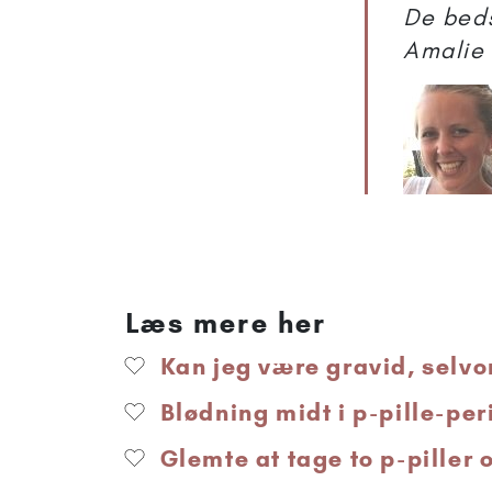
De beds
Amalie
Læs mere her
Kan jeg være gravid, selvom
Blødning midt i p-pille-per
Glemte at tage to p-piller