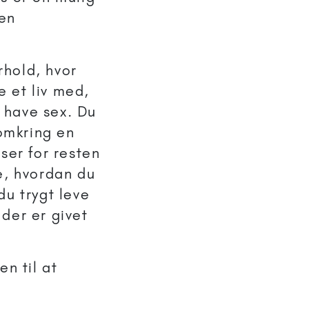
 en
rhold, hvor
 et liv med,
 have sex. Du
 omkring en
ser for resten
je, hvordan du
 du trygt leve
der er givet
en til at