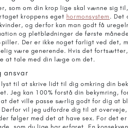
er, som om din krop lige skal vænne sig til,
ertaget kroppens eget
hormonsystem
. Det
vinder, og derfor kan man godt få urege
ation og pletblødninger de første måned
-piller. Der er ikke noget farligt ved det,
gelig være generende. Hvis det fortsætter, 
e at tale med din læge om det.
g ansvar
lyst til at skrive lidt til dig omkring din b
tet. Jeg kan 100% forstå din bekymring, for
 at det ville passe særlig godt for dig at b
 Derfor vil jeg udfordre dig til at overveje,
er følger med det at have sex. For det er 
ade, som du lige har erfaret. En konsekven