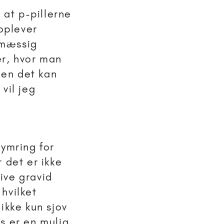
 at p-pillerne
 oplever
lmæssig
er, hvor man
 men det kan
vil jeg
ekymring for
 det er ikke
live gravid
 hvilket
ikke kun sjov
s er en mulig