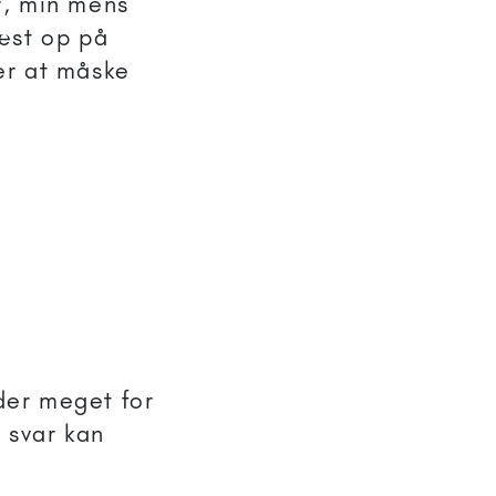
er, min mens
æst op på
ver at måske
lder meget for
 svar kan