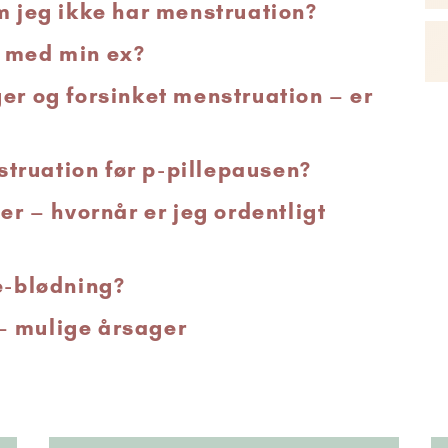
m jeg ikke har menstruation?
d med min ex?
er og forsinket menstruation – er
truation før p-pillepausen?
er – hvornår er jeg ordentligt
e-blødning?
– mulige årsager