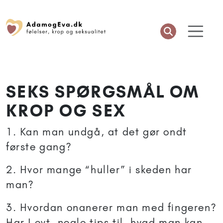
SEKS SPØRGSMÅL OM
KROP OG SEX
1. Kan man undgå, at det gør ondt
første gang?
2. Hvor mange “huller” i skeden har
man?
3. Hvordan onanerer man med fingeren?
Har I evt. nogle tips til, hvad man kan