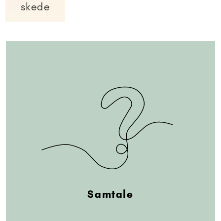
skede
Samtale