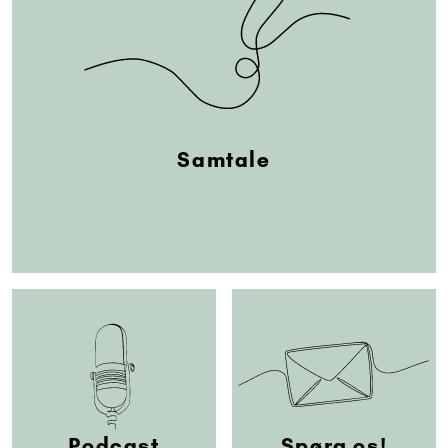
Samtale
Podcast
Spørg os!