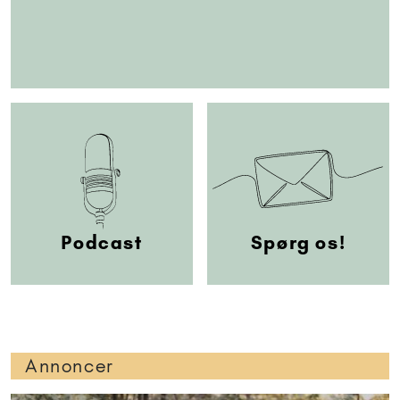
Podcast
Spørg os!
Annoncer