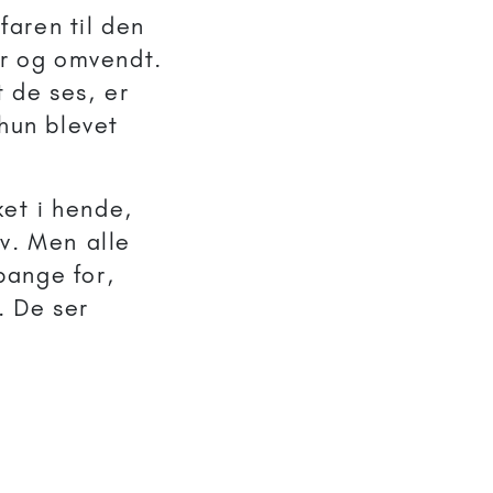
faren til den
far og omvendt.
 de ses, er
hun blevet
ket i hende,
v. Men alle
bange for,
. De ser