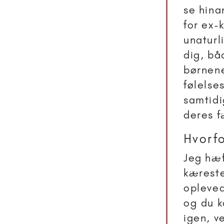
se hina
for ex-
unaturli
dig, båd
børnene
følelse
samtidi
deres f
Hvorfo
Jeg hæf
kærestes
opleve
og du k
igen, v