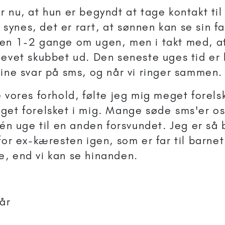
 nu, at hun er begyndt at tage kontakt til 
un synes, det er rart, at sønnen kan se sin 
en 1-2 gange om ugen, men i takt med, at
levet skubbet ud. Den seneste uges tid er 
sine svar på sms, og når vi ringer sammen.
 vores forhold, følte jeg mig meget forels
get forelsket i mig. Mange søde sms'er os
 én uge til en anden forsvundet. Jeg er så 
for ex-kæresten igen, som er far til barnet
, end vi kan se hinanden.
 år