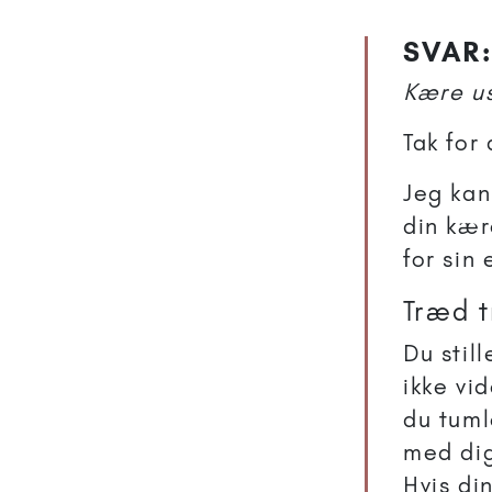
SVAR:
Kære us
Tak for
Jeg kan 
din kær
for sin
Træd t
Du stil
ikke vi
du tuml
med dig
Hvis di