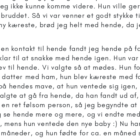
, jeg ikke kunne komme videre. Hun ville g
 bruddet. Så vi var venner et godt stykke t
 ny kæreste, brød jeg helt med hende, da j
uden kontakt til hende fandt jeg hende på 
r klar til at snakke med hende igen. Hun va
rev til hende. Vi valgte så at mødes. Hun fo
 datter med ham, hun blev kæreste med fo
på hendes mave, at hun ventede sig igen
algte at gå fra hende, da han fandt ud af,
r en ret følsom person, så jeg begyndte a
 se hende mere og mere, og vi endte med 
, mens hun ventede den nye baby :) Nu har
 måneder, og hun fødte for ca. en måned 