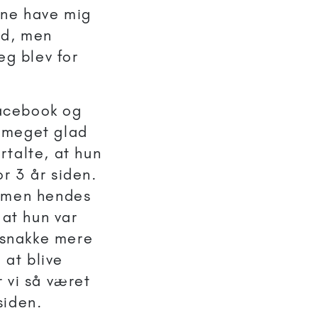
erne have mig
id, men
eg blev for
facebook og
r meget glad
rtalte, at hun
r 3 år siden.
, men hendes
 at hun var
t snakke mere
at blive
 vi så været
siden.