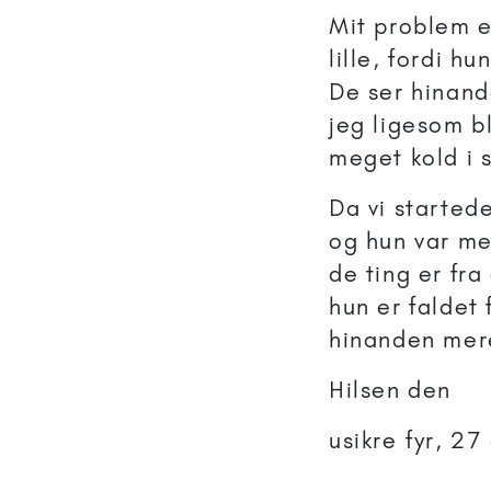
Mit problem er
lille, fordi h
De ser hinand
jeg ligesom b
meget kold i 
Da vi startede
og hun var me
de ting er fra
hun er faldet 
hinanden mere
Hilsen den
usikre fyr, 27