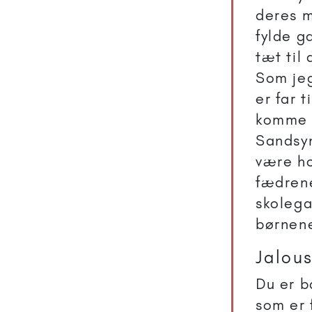
deres m
fylde g
tæt til
Som jeg
er far 
komme ti
Sandsyn
være ho
fædren
skolega
børnene
Jalous
Du er b
som er 