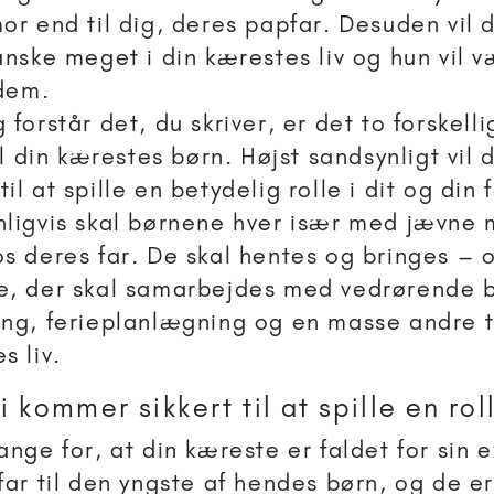
or end til dig, deres papfar. Desuden vil 
anske meget i din kærestes liv og hun vil v
 dem.
 forstår det, du skriver, er det to forskel
til din kærestes børn. Højst sandsynligt vil
l at spille en betydelig rolle i dit og din f
ligvis skal børnene hver især med jævne
s deres far. De skal hentes og bringes – 
e, der skal samarbejdes med vedrørende 
ng, ferieplanlægning og en masse andre t
s liv.
i kommer sikkert til at spille en rol
ange for, at din kæreste er faldet for sin 
far til den yngste af hendes børn, og de e