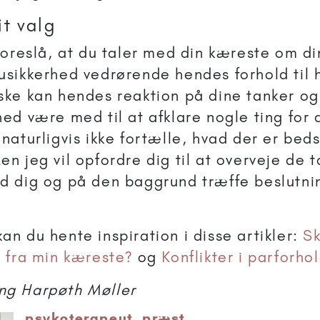
it valg
 foreslå, at du taler med din kæreste om d
usikkerhed vedrørende hendes forhold til
ske kan hendes reaktion på dine tanker og
hed være med til at afklare nogle ting for
 naturligvis ikke fortælle, hvad der er beds
en jeg vil opfordre dig til at overveje de t
d dig og på den baggrund træffe beslutni
an du hente inspiration i disse artikler:
Sk
å fra min kæreste?
og
Konflikter i parforho
ng Harpøth Møller
psykoterapeut, præst