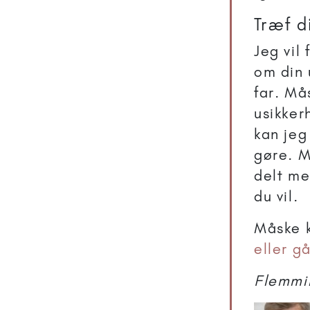
Træf d
Jeg vil
om din 
far. Må
usikker
kan jeg
gøre. M
delt me
du vil.
Måske k
eller g
Flemmi