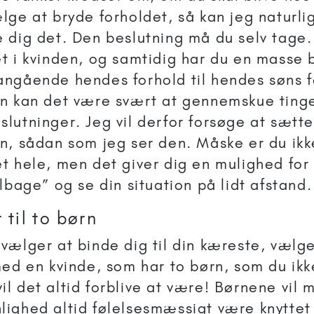
ælge at bryde forholdet, så kan jeg naturlig
e dig det. Den beslutning må du selv tage.
et i kvinden, og samtidig har du en masse
angående hendes forhold til hendes søns f
on kan det være svært at gennemskue ting
slutninger. Jeg vil derfor forsøge at sætte
on, sådan som jeg ser den. Måske er du ik
et hele, men det giver dig en mulighed for
ilbage” og se din situation på lidt afstand.
 til to børn
 vælger at binde dig til din kæreste, vælg
 med en kvinde, som har to børn, som du ikke 
il det altid forblive at være! Børnene vil 
lighed altid følelsesmæssigt være knyttet 