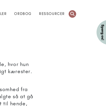
KLER
ORDBOG
RESSOURCER
de, hvor hun
tigt kærester.
somhed fra
algte så at gå
 til hende,