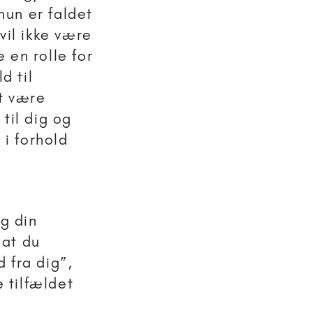
hun er faldet
vil ikke være
e en rolle for
d til
at være
til dig og
 i forhold
og din
 at du
fra dig”,
e tilfældet