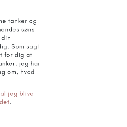
ine tanker og
 hendes søns
 din
 dig. Som sagt
t for dig at
anker, jeg har
ng om, hvad
al jeg blive
ldet
.