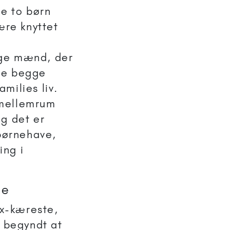
de to børn
ære knyttet
lige mænd, der
 de begge
amilies liv.
 mellemrum
og det er
børnehave,
ing i
le
ex-kæreste,
r begyndt at