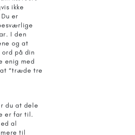
vis ikke
 Du er
 besværlige
ar. I den
ene og at
 ord på din
ke enig med
 at “træde tre
er du at dele
er far til.
med al
mere til