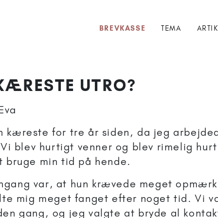
BREVKASSE
TEMA
ARTI
 KÆRESTE UTRO?
Eva
 kæreste for tre år siden, da jeg arbejde
 Vi blev hurtigt venner og blev rimelig hur
t bruge min tid på hende.
ngang var, at hun krævede meget opmærk
lte mig meget fanget efter noget tid. Vi v
den gang, og jeg valgte at bryde al kontakt