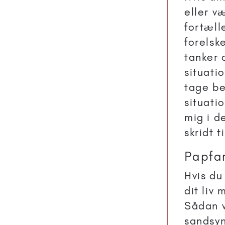
eller v
fortæll
forelsk
tanker 
situati
tage be
situati
mig i d
skridt t
Papfar
Hvis du
dit liv
Sådan v
sandsyn