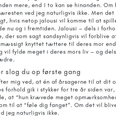
nden mere, end I to kan se hinanden. Om 
kæresten ved jeg naturligvis ikke. Men det 
gt, hvis netop jalousi vil komme til at spill
e nu og i fremtiden. Jalousi – dels i forhol
, der som sagt sandsynligvis vil forblive 
smæssigt knyttet tættere til deres mor end 
g vil fylde meget i deres mors liv – og dels
ædre.
r slog du op første gang
ter mig ved, at én af årsagerne til at dit 
 forhold gik i stykker for tre år siden var,
de, at “hun krævede meget opmærksomhed 
om til at “føle dig fanget”. Om det vil bliv
ed jeg naturligvis ikke.