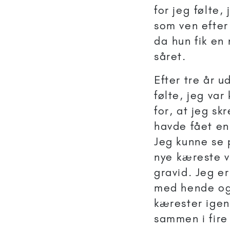
for jeg følte
som ven efter
da hun fik en
såret.
Efter tre år 
følte, jeg va
for, at jeg sk
havde fået en
Jeg kunne se 
nye kæreste v
gravid. Jeg e
med hende og
kærester igen
sammen i fire