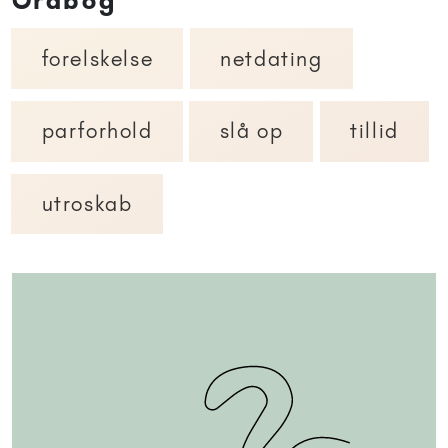
Ordbog
forelskelse
netdating
parforhold
slå op
tillid
utroskab