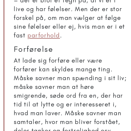
– det er blot et tegn på, at vi er i
live og har følelser. Men der er stor
forskel på, om man vælger at følge
sine følelser eller ej, hvis man er i et
fast
parforhold
.
Forførelse
At lade sig forføre eller være
forfører kan skyldes mange ting.
Måske savner man spænding i sit liv;
måske savner man at høre
smigrende, søde ord fra en, der har
tid til at lytte og er interesseret i,
hvad man laver. Måske savner man
samtaler, hvor man bliver forstået,
deler tanker og fortrolighed osv.