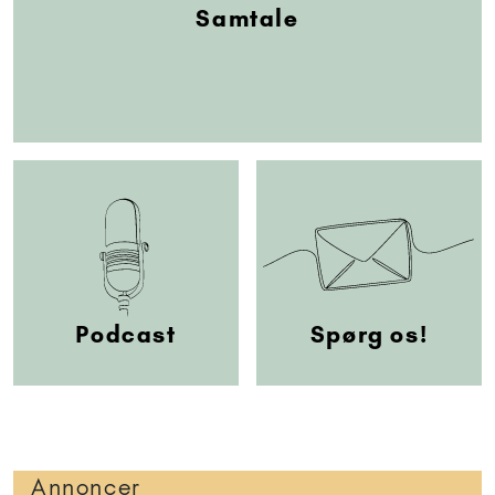
Samtale
Podcast
Spørg os!
Annoncer