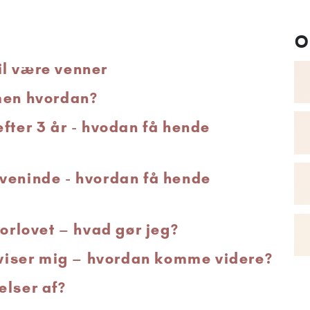
O
il være venner
men hvordan?
fter 3 år - hvodan få hende
veninde - hvordan få hende
forlovet – hvad gør jeg?
afviser mig – hvordan komme videre?
elser af?