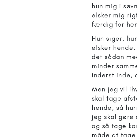
hun mig i søv
elsker mig rig
færdig for he
Hun siger, hu
elsker hende,
det sådan me
minder sammen
inderst inde, 
Men jeg vil i
skal tage afs
hende, så hun
jeg skal gøre
og så tage ko
måde at tage 