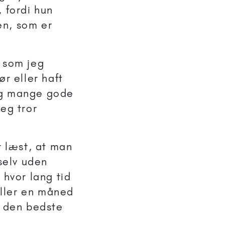
 fordi hun
en, som er
 som jeg
r eller haft
ig mange gode
eg tror
r læst, at man
selv uden
 hvor lang tid
eller en måned
e den bedste