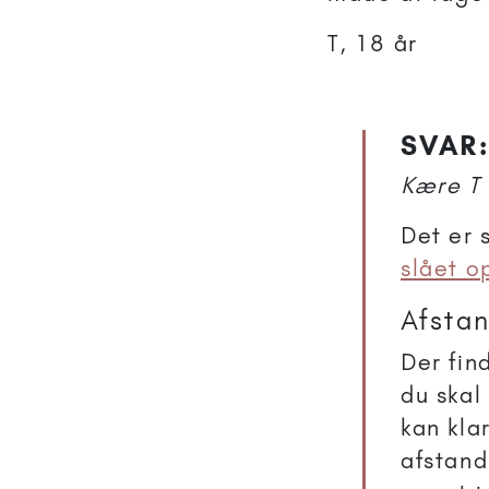
T, 18 år
SVAR:
Kære T
Det er 
slået o
Afstan
Der fin
du skal
kan kla
afstand