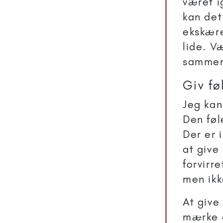
været 
kan det
ekskære
lide. V
sammen
Giv fø
Jeg kan
Den føl
Der er 
at give
forvirr
men ik
At give
mærke ef