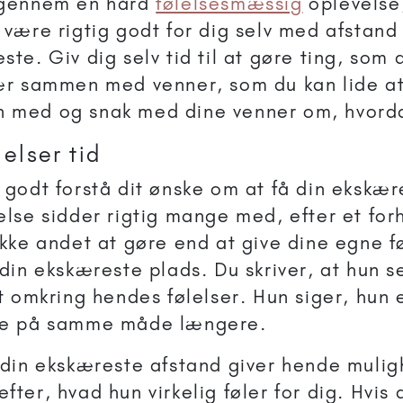
igennem en hård
følelsesmæssig
oplevelse
 være rigtig godt for dig selv med afstand t
ste. Giv dig selv tid til at gøre ting, som
ær sammen med venner, som du kan lide at
 med og snak med dine venner om, hvorda
lelser tid
 godt forstå dit ønske om at få din ekskær
else sidder rigtig mange med, efter et forh
ikke andet at gøre end at give dine egne fø
 din ekskæreste plads. Du skriver, at hun sel
et omkring hendes følelser. Hun siger, hun e
ke på samme måde længere.
 din ekskæreste afstand giver hende mulig
ter, hvad hun virkelig føler for dig. Hvis d