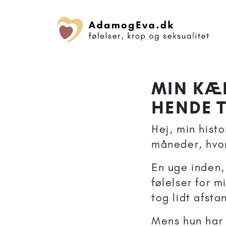
MIN KÆR
HENDE T
Hej, min histo
måneder, hvor
En uge inden,
følelser for m
tog lidt afsta
Mens hun har 