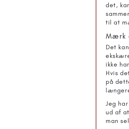
det, ka
sammen 
til at 
Mærk 
Det kan
ekskære
ikke har
Hvis de
på dett
længere
Jeg har
ud af a
man sel