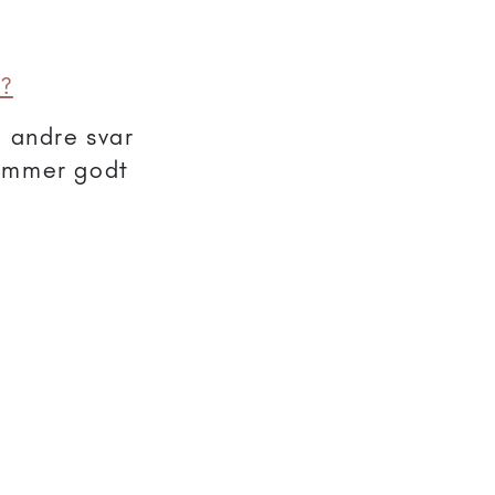
p?
e andre svar
kommer godt