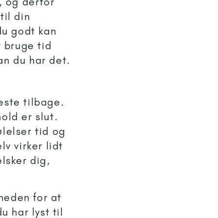
, og derfor
il din
 du godt kan
 bruge tid
n du har det.
este tilbage.
old er slut.
lelser tid og
v virker lidt
lsker dig,
heden for at
u har lyst til