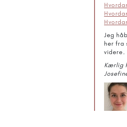
Hvordan
Hvordan
Hvordan
Jeg håb
her fra
videre.
Kærlig 
Josefin