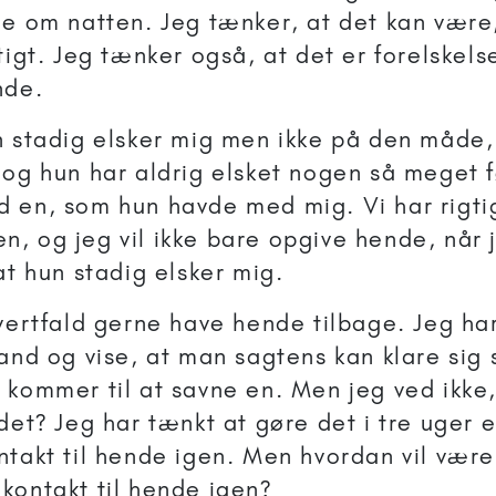
ne om natten. Jeg tænker, at det kan være,
tigt. Jeg tænker også, at det er forelskels
nde.
n stadig elsker mig men ikke på den måde,
 og hun har aldrig elsket nogen så meget fø
d en, som hun havde med mig. Vi har rigt
, og jeg vil ikke bare opgive hende, når j
at hun stadig elsker mig.
hvertfald gerne have hende tilbage. Jeg ha
tand og vise, at man sagtens kan klare sig 
 kommer til at savne en. Men jeg ved ikke,
 det? Jeg har tænkt at gøre det i tre uger 
ntakt til hende igen. Men hvordan vil vær
kontakt til hende igen?