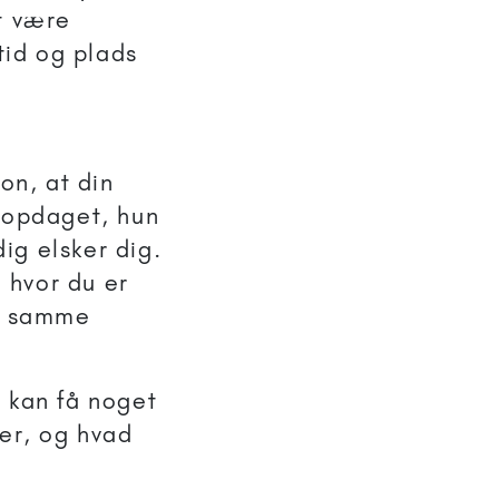
t være
tid og plads
on, at din
r opdaget, hun
dig elsker dig.
, hvor du er
de samme
e kan få noget
ter, og hvad