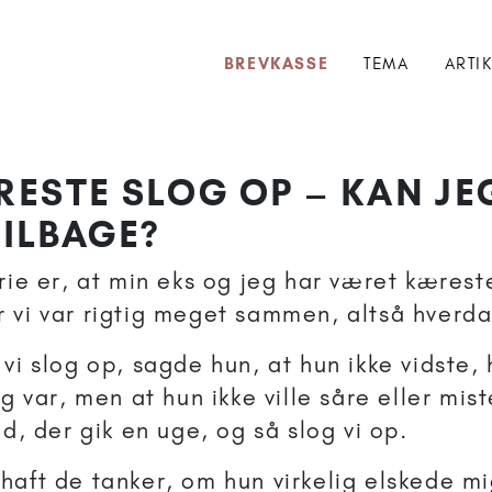
BREVKASSE
TEMA
ARTI
ESTE SLOG OP – KAN JE
ILBAGE?
rie er, at min eks og jeg har været kæreste
 vi var rigtig meget sammen, altså hverdag
 vi slog op, sagde hun, at hun ikke vidste
ig var, men at hun ikke ville såre eller mis
nd, der gik en uge, og så slog vi op.
haft de tanker, om hun virkelig elskede m