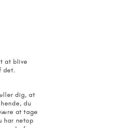
t at blive
f det.
ller dig, at
e hende, du
 være at tage
Du har netop