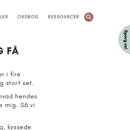
KLER
ORDBOG
RESSOURCER
G FÅ
r i fire
 stort set.
, hvad hendes
te mig. Så vi
ig, kyssede