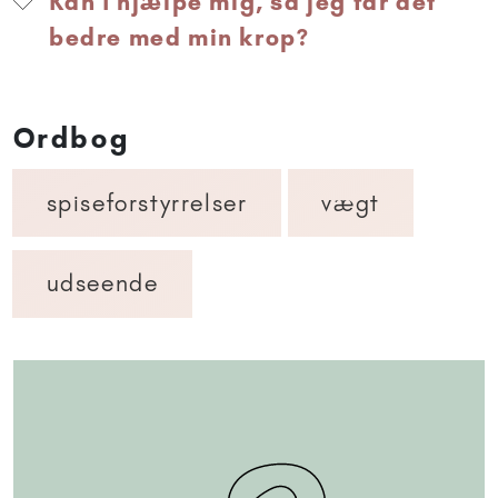
Kan I hjælpe mig, så jeg får det
bedre med min krop?
Ordbog
spiseforstyrrelser
vægt
udseende