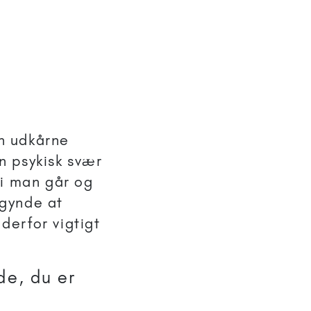
in udkårne
n psykisk svær
di man går og
egynde at
 derfor vigtigt
de, du er