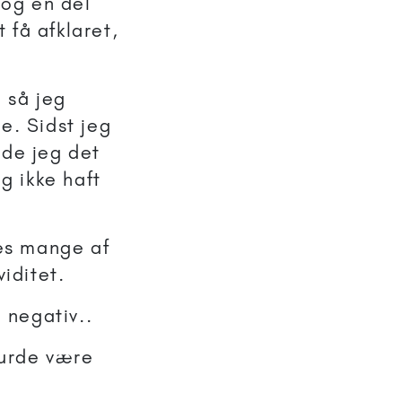
dog en del
t få afklaret,
 så jeg
e. Sidst jeg
vde jeg det
g ikke haft
nes mange af
iditet.
 negativ..
burde være