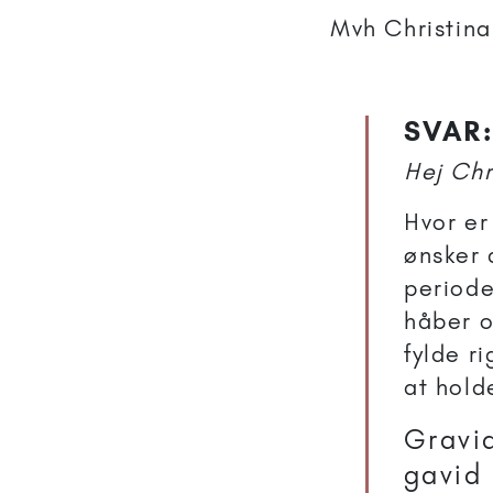
Mvh Christina
SVAR:
Hej Chr
Hvor er
ønsker 
periode
håber o
fylde r
at hold
Gravi
gavid