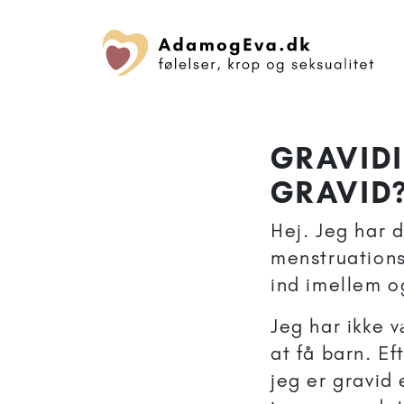
GRAVID
GRAVID
Hej. Jeg har d
menstruations
ind imellem o
Jeg har ikke 
at få barn. E
jeg er gravid