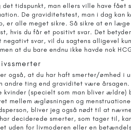
 det tidspunkt, man ellers ville have fået 
ation. De graviditetstest, man i dag kan k
, er alle meget sikre. Så sikre at en læge 
st, hvis du får et positivt svar. Det betyde
et negativt svar, vil du sagtens alligevel k
 men at du bare endnu ikke havde nok HCG 
livssmerter
ver også, at du har haft smerter/ømhed i u
n andre ting end graviditet være årsagen.
e kvinder (specielt som man bliver ældre)
vet mellem ægløsningen og menstruation
sperson, bliver jeg også nødt til at nævne
 har deciderede smerter, som tager til, k
tet uden for livmoderen eller en betændels