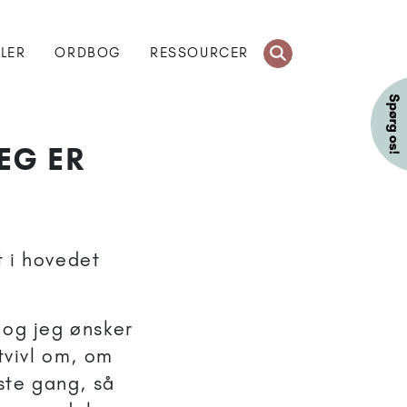
KLER
ORDBOG
RESSOURCER
EG ER
t i hovedet
 og jeg ønsker
tvivl om, om
ste gang, så