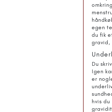
omkring
menstru
håndkøb
egen te
du fik 
gravid,
Under
Du skri
Igen ka
er nogl
underli
sundhed
hvis du
gravidi