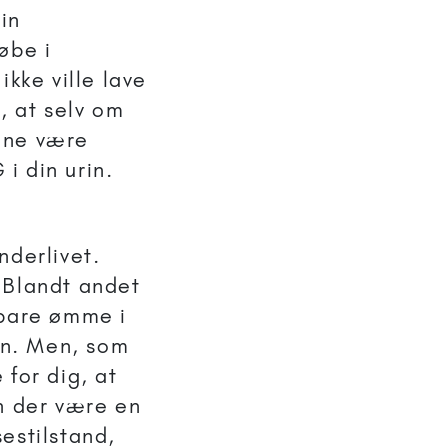
sin
øbe i
ikke ville lave
r, at selv om
unne være
i din urin.
nderlivet.
 Blandt andet
 bare ømme i
en. Men, som
 for dig, at
an der være en
estilstand,