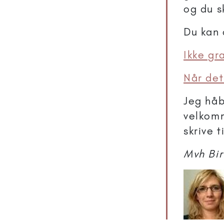
og du s
Du kan 
Ikke gr
Når det
Jeg håb
velkomm
skrive 
Mvh Bir