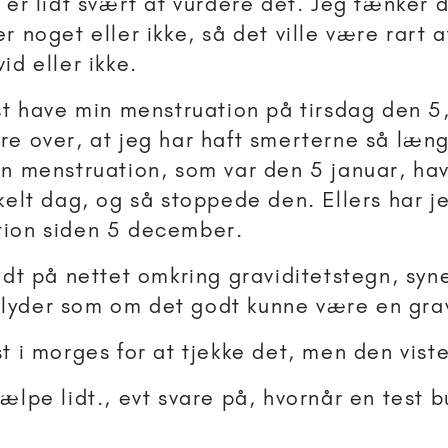
 er lidt svært at vurdere det. Jeg tænker 
r noget eller ikke, så det ville være rart a
id eller ikke.
rst have min menstruation på tirsdag den 5,
re over, at jeg har haft smerterne så læng
in menstruation, som var den 5 januar, ha
kelt dag, og så stoppede den. Ellers har je
tion siden 5 december.
lidt på nettet omkring graviditetstegn, sy
yder som om det godt kunne være en grav
t i morges for at tjekke det, men den viste
jælpe lidt., evt svare på, hvornår en test 