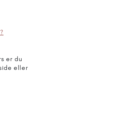
t?
rs er du
ide eller