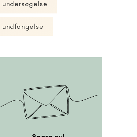
undersøgelse
undfangelse
Spørg os!