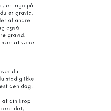
r, er tegn på
du er gravid.
er af andre
ing også
re gravid.
ønsker at være
 hvor du
du stadig ikke
test den dag.
 at din krop
trere det,