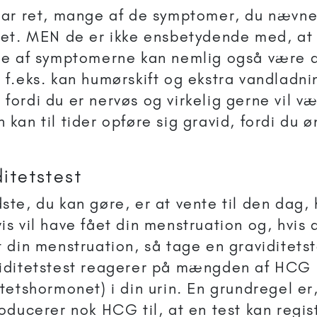
har ret, mange af de symptomer, du nævne
tet. MEN de er ikke ensbetydende med, at 
te af symptomerne kan nemlig også være d
 f.eks. kan humørskift og ekstra vandladn
fordi du er nervøs og virkelig gerne vil væ
 kan til tider opføre sig gravid, fordi du 
itetstest
ste, du kan gøre, er at vente til den dag,
is vil have fået din menstruation og, hvis 
t din menstruation, så tage en graviditets
viditetstest reagerer på mængden af HCG
itetshormonet) i din urin. En grundregel er,
roducerer nok HCG til, at en test kan regis