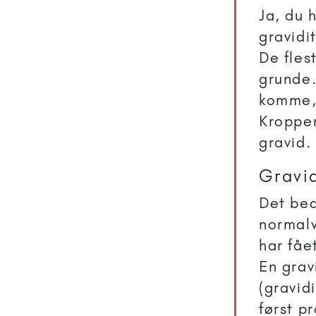
Ja, du 
gravidi
De fles
grunde.
komme, 
Kroppen
gravid.
Gravid
Det bed
normalv
har fåe
En gra
(gravid
først p