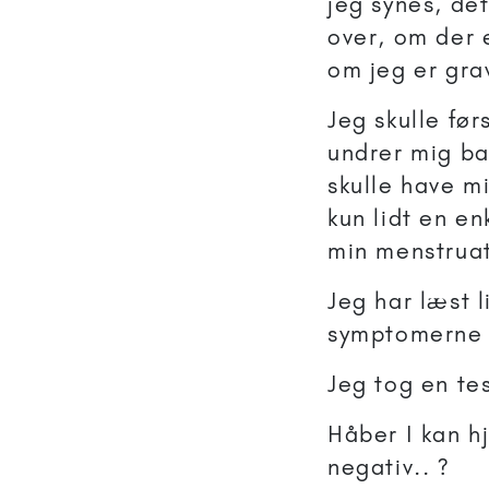
jeg synes, det
over, om der e
om jeg er grav
Jeg skulle fø
undrer mig ba
skulle have m
kun lidt en en
min menstrua
Jeg har læst 
symptomerne l
Jeg tog en tes
Håber I kan h
negativ.. ?