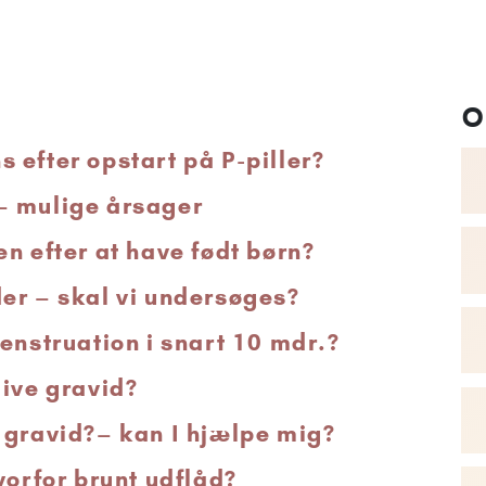
O
 efter opstart på P-piller?
– mulige årsager
n efter at have født børn?
er – skal vi undersøges?
enstruation i snart 10 mdr.?
live gravid?
 gravid?– kan I hjælpe mig?
vorfor brunt udflåd?