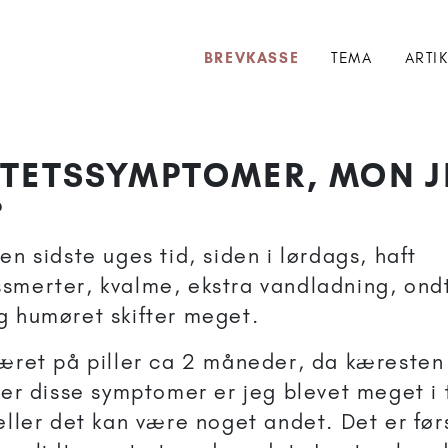
BREVKASSE
TEMA
ARTI
ITETSSYMPTOMER, MON J
?
en sidste uges tid, siden i lørdags, haft
smerter, kvalme, ekstra vandladning, ond
g humøret skifter meget.
været på piller ca 2 måneder, da kæresten
fter disse symptomer er jeg blevet meget i 
 eller det kan være noget andet. Det er før