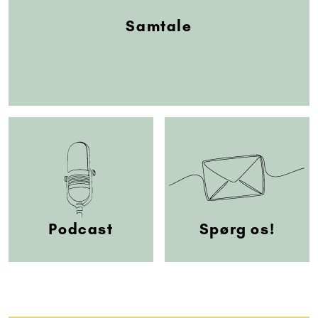
Samtale
Podcast
Spørg os!