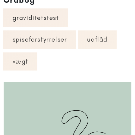
Ordbog
graviditetstest
spiseforstyrrelser
udflåd
vægt