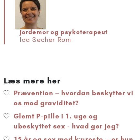
jordemor og psykoterapeut
Ida Secher Rom
Læs mere her
Prævention – hvordan beskytter vi
os mod graviditet?
Glemt P-pille i 1. uge og
ubeskyttet sex - hvad gør jeg?
15 år og sex med kæreste – er hun