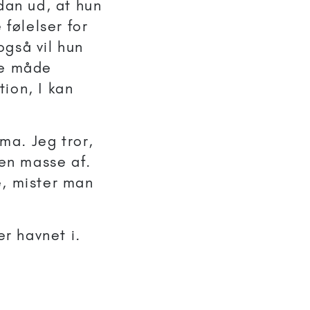
an ud, at hun
 følelser for
 også vil hun
me måde
tion, I kan
ma. Jeg tror,
 en masse af.
e, mister man
er havnet i.