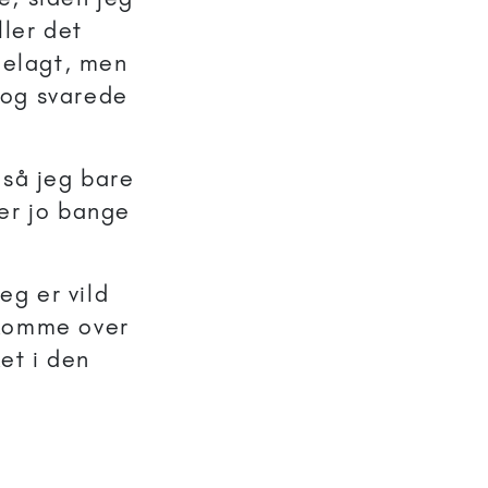
ller det
delagt, men
s og svarede
 så jeg bare
 er jo bange
eg er vild
 komme over
et i den