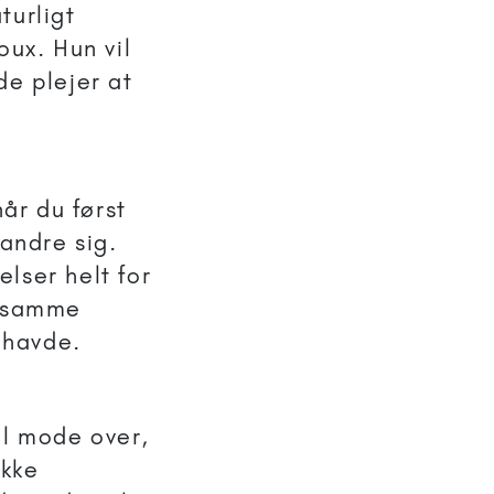
aturligt
oux. Hun vil
de plejer at
når du først
randre sig.
elser helt for
n samme
e havde.
til mode over,
ikke