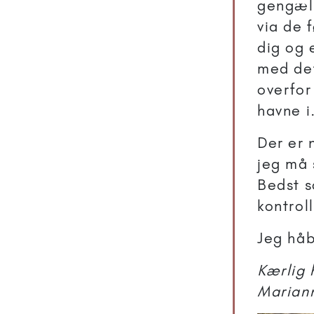
gengæld
via de 
dig og e
med de
overfor 
havne i
Der er 
jeg må 
Bedst s
kontrol
Jeg håb
Kærlig 
Marian