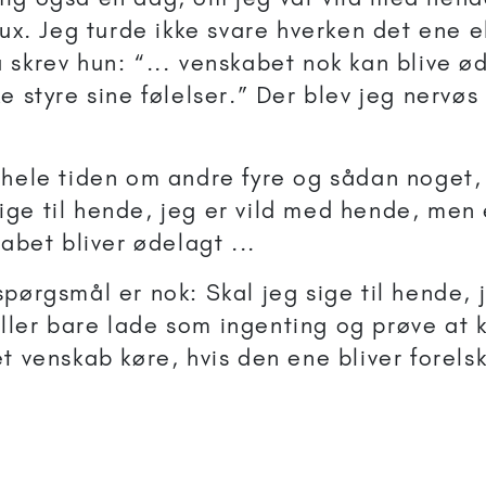
oux. Jeg turde ikke svare hverken det ene e
 skrev hun: “... venskabet nok kan blive ø
e styre sine følelser.” Der blev jeg nervø
 hele tiden om andre fyre og sådan noget,
t sige til hende, jeg er vild med hende, men
kabet bliver ødelagt ...
pørgsmål er nok: Skal jeg sige til hende, j
ler bare lade som ingenting og prøve at
t venskab køre, hvis den ene bliver forelsk
.