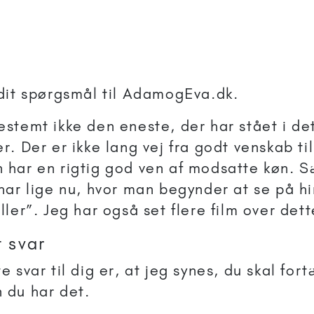
 dit spørgsmål til AdamogEva.dk.
estemt ikke den eneste, der har stået i d
r. Der er ikke lang vej fra godt venskab til
 har en rigtig god ven af modsatte køn. Sæ
 har lige nu, hvor man begynder at se på 
iller”. Jeg har også set flere film over det
t svar
te svar til dig er, at jeg synes, du skal for
 du har det.