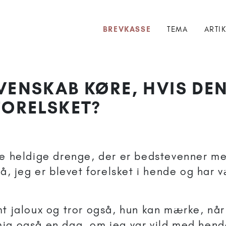
BREVKASSE
TEMA
ARTI
VENSKAB KØRE, HVIS DEN
FORELSKET?
de heldige drenge, der er bedstevenner m
så, jeg er blevet forelsket i hende og har 
mt jaloux og tror også, hun kan mærke, når
ig også en dag, om jeg var vild med hend