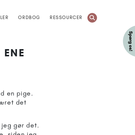
KLER
ORDBOG
RESSOURCER
 ENE
ed en pige.
været det
 jeg gør det.
e, siden jeg