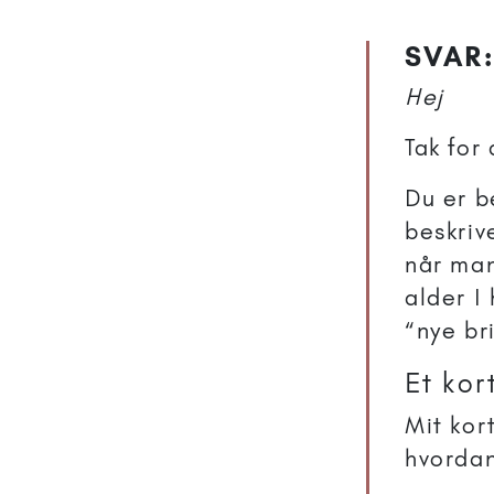
SVAR:
Hej
Tak for
Du er b
beskrive
når man
alder I
“nye br
Et kor
Mit kor
hvordan