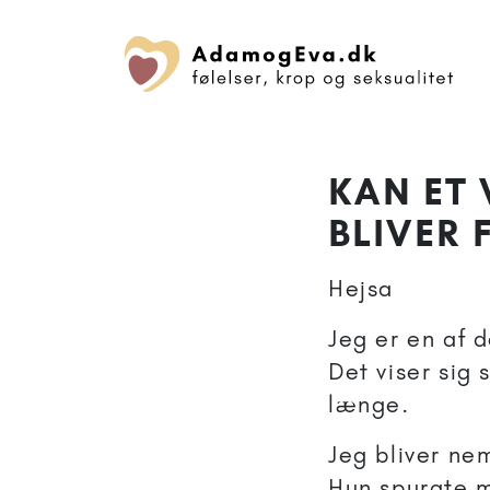
KAN ET 
BLIVER 
Hejsa
Jeg er en af 
Det viser sig 
længe.
Jeg bliver ne
Hun spurgte m