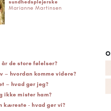
sundhedsplejerske
Marianne Martinsen
O
år de store følelser?
liv – hvordan komme videre?
et – hvad gør jeg?
g ikke mister ham?
n kæreste - hvad gør vi?