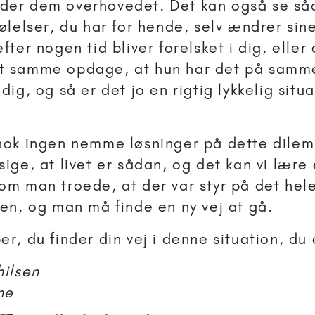
er dem overhovedet. Det kan også se såd
følelser, du har for hende, selv ændrer sine
fter nogen tid bliver forelsket i dig, eller
t samme opdage, at hun har det på sam
dig, og så er det jo en rigtig lykkelig situa
.
nok ingen nemme løsninger på dette dilem
sige, at livet er sådan, og det kan vi lære
om man troede, at der var styr på det hel
len, og man må finde en ny vej at gå.
er, du finder din vej i denne situation, du 
hilsen
ne