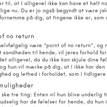
r til, at I alligevel ikke kan have et helt n
 lige nu. Du er jo også begyndt at være jal
 fornemme på dig, at tingene ikke er, som 
of no return
 selvfølgelig være “point of no return”, og 
t sandheden til hende, vil jeres forhold fo
det alligevel, da du ikke kan skjule dine føl
og hun vil mærke på dig, at I ikke har de
ighed og lethed i forholdet, som I tidliger
 muligheder
 ske tre ting: Enten vil hun blive underlig 
ludselig har de følelser for hende, da hun 