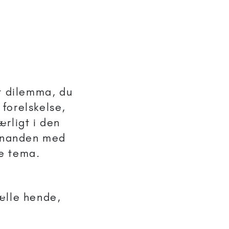
et dilemma, du
 forelskelse,
rligt i den
hinanden med
te tema.
tælle hende,