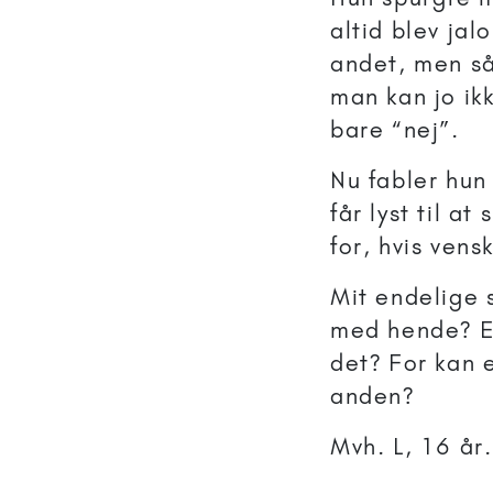
altid blev jal
andet, men så
man kan jo ikk
bare “nej”.
Nu fabler hun
får lyst til a
for, hvis vens
Mit endelige s
med hende? El
det? For kan e
anden?
Mvh. L, 16 år