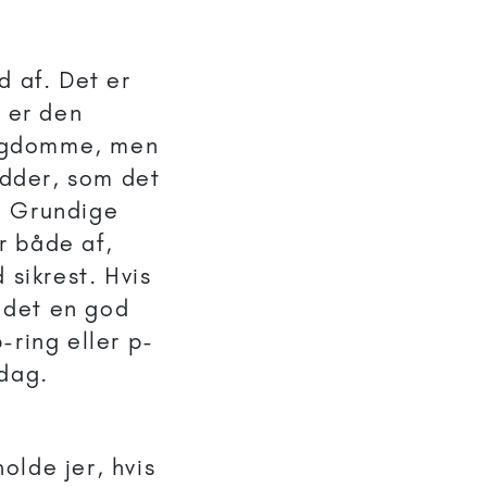
d af. Det er
t er den
sygdomme, men
idder, som det
n! Grundige
r både af,
 sikrest. Hvis
r det en god
-ring eller p-
 dag.
holde jer, hvis