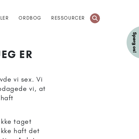
KLER
ORDBOG
RESSOURCER
JEG ER
vde vi sex. Vi
pdagede vi, at
 haft
ikke taget
ikke haft det