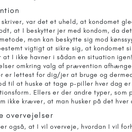
ntion
skriver, var det et uheld, at kondomet gle
godt, at I beskytter jer med kondom, da de
 metode, man kan beskytte sig mod køns
bestemt vigtigt at sikre sig, at kondomet s
or at I ikke havner i sådan en situation ige
elser omkring valg af prævention afhænge
r er lettest for dig/jer at bruge og dermed
od til at huske at tage p-piller hver dag e
ionsform. Ellers er der andre typer, som p
om ikke kræver, at man husker på det hver
e overvejelser
r også, at I vil overveje, hvordan I vil for