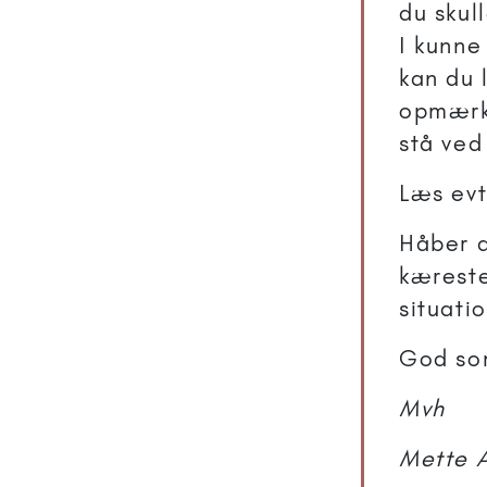
du skull
I kunne 
kan du 
opmærks
stå ved
Læs evt
Håber d
kæreste
situati
God s
Mvh
Mette 