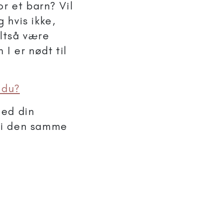
for et barn? Vil
g hvis ikke,
altså være
I er nødt til
 du?
med din
å i den samme