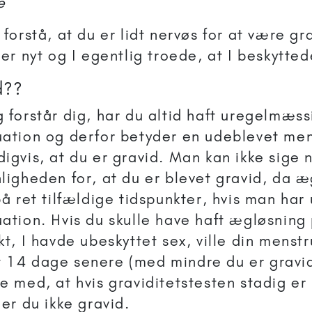
e
 forstå, at du er lidt nervøs for at være gra
 er nyt og I egentlig troede, at I beskytted
d??
 forstår dig, har du altid haft uregelmæss
ation og derfor betyder en udeblevet men
igvis, at du er gravid. Man kan ikke sige
ligheden for, at du er blevet gravid, da 
på ret tilfældige tidspunkter, hvis man ha
ation. Hvis du skulle have haft ægløsning
kt, I havde ubeskyttet sex, ville din menst
14 dage senere (med mindre du er gravid
e med, at hvis graviditetstesten stadig er 
 er du ikke gravid.