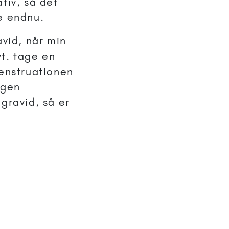
tiv, så det
e endnu.
avid, når min
t. tage en
menstruationen
ngen
gravid, så er