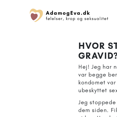
HVOR ST
GRAVID
Hej! Jeg har n
var begge ber
kondomet var 
ubeskyttet se
Jeg stoppede 
dem siden. Fi