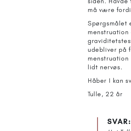
siden. Havde 
må være fordi
Spørgsmålet e
menstruation 
graviditetste
udebliver på 
menstruation 
lidt nervøs.
Håber I kan s
Tulle, 22 år
SVAR: