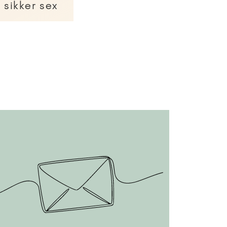
sikker sex