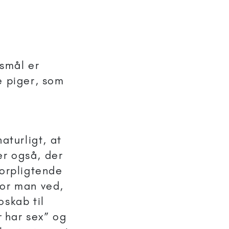
gsmål er
e piger, som
aturligt, at
er også, der
 forpligtende
vor man ved,
oskab til
r
har sex” og