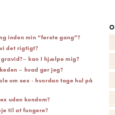
O
ing inden min “første gang”?
i det rigtigt?
 gravid?– kan I hjælpe mig?
skeden – hvad gør jeg?
tale om sex - hvordan tage hul på
 sex uden kondom?
je til at fungere?