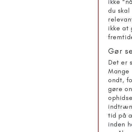
ikke “n
du ska
relevan
ikke at
fremtid
Gør s
Det er 
Mange k
ondt, f
gøre on
ophidse
indtræn
tid på 
inden h