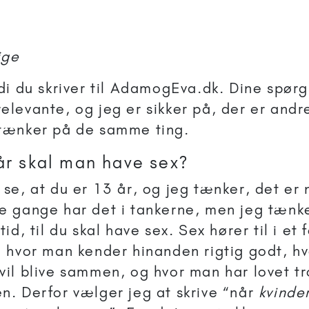
ige
rdi du skriver til AdamogEva.dk. Dine spør
elevante, og jeg er sikker på, der er andr
tænker på de samme ting.
år skal man have sex?
 se, at du er 13 år, og jeg tænker, det er n
e gange har det i tankerne, men jeg tænk
tid, til du skal have sex. Sex hører til i et
, hvor man kender hinanden rigtig godt, h
vil blive sammen, og hvor man har lovet tr
n. Derfor vælger jeg at skrive “når
kvinde