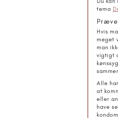
Du kan 
tema
D
Præve
Hvis ma
meget v
man ikk
vigtigt
kønssyg
sammen 
Alle ha
at komm
eller a
have se
kondom