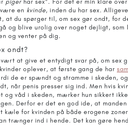
år
piger
har sex”. For det er min klare over
l være en
kvinde
, inden du har sex. Alligeve
t, at du spørger til, om sex gør ondt, for de
 gå og blive urolig over noget dejligt, som 
en og venter på dig.
ex ondt?
svært at give et entydigt svar på, om sex g
vinder oplever, at første gang de har
sam
ordi de er spændt og stramme i skeden, og
dt, når penis presser sig ind. Men hvis kvi
t og våd i skeden, mærker hun sikkert ikk
gen. Derfor er det en god ide, at manden
at kæle for kvinden på både erogene zoner 
an trænger ind i hende. Det kan gøre hen