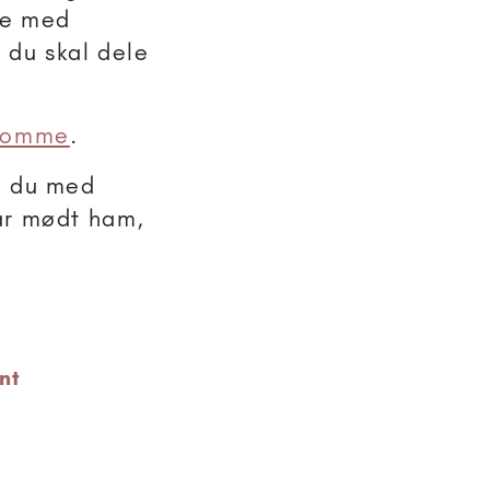
te med
 du skal dele
gdomme
.
g du med
har mødt ham,
nt