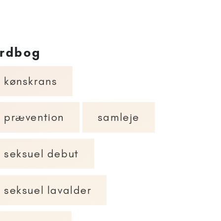
rdbog
kønskrans
prævention
samleje
seksuel debut
seksuel lavalder