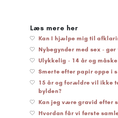
Læs mere her
Kan I hjælpe mig til afklar
Nybegynder med sex - gør v
Ulykkelig - 14 år og måske
Smerte efter papir oppe i 
15 år og forældre vil ikke 
bylden?
Kan jeg være gravid efter
Hvordan får vi første samle