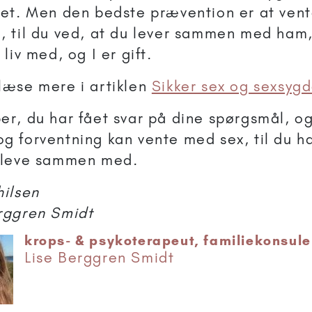
tet. Men den bedste prævention er at ven
, til du ved, at du lever sammen med ham,
 liv med, og I er gift.
læse mere i artiklen
Sikker sex og sexsy
er, du har fået svar på dine spørgsmål, o
g forventning kan vente med sex, til du 
l leve sammen med.
hilsen
rggren Smidt
krops- & psykoterapeut, familiekonsule
Lise Berggren Smidt