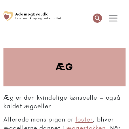
ÆG
Æg er den kvindelige kønscelle – også
kaldet ægcellen.
Allerede mens pigen er
foster
, bliver
ægcellerne dannet i
æggestokken
. Når