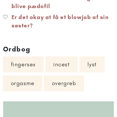
blive pædofil
Er det okay at få et blowjob af sin
søster?
Ordbog
fingersex
incest
lyst
orgasme
overgreb