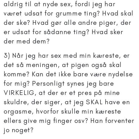
aldrig til at nyde sex, fordi jeg har
været udsat for grumme ting? Hvad skal
der ske? Hvad gør alle andre piger, der
er udsat for sådanne ting? Hvad sker
der med dem?
3) Når jeg har sex med min kæreste, er
det så meningen, at pigen også skal
komme? Kan det ikke bare være nydelse
for mig? Personligt synes jeg bare
VIRKELIG, at der er et pres på mine
skuldre, der siger, at jeg SKAL have en
orgasme, hvorfor skulle min kæreste
ellers give mig finger osv? Han forventer
jo noget?