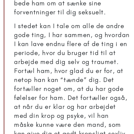
bede ham om at sænke sine
forventninger til dig seksuelt.
I stedet kan I tale om alle de andre
gode ting, I har sammen, og hvordan
I kan lave endnu flere af de ting i en
periode, hvor du bruger tid til at
arbejde med dig selv og traumet.
Fortæl ham, hvor glad du er for, at
netop han kan “tænde” dig. Det
fortæller noget om, at du har gode
følelser for ham. Det fortæller også,
at når du er klar og har arbejdet
med din krop og psyke, vil han
måske kunne være den mand, som
kan give dig et godt kropsligt sexliv