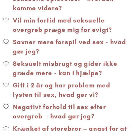
komme videre?
Vil min fortid med seksuelle
overgreb præge mig for evigt?
Savner mere forspil ved sex - hvad
gør jeg?
Seksuelt misbrugt og gider ikke
græde mere - kan I hjælpe?
Gift i 2 år og har problem med
lysten til sex, hvad gør vi?
Negativt forhold til sex efter
overgreb – hvad gør jeg?
Krænket af storebror – angst for at