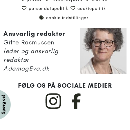
persondatapolitik
cookiepolitik
cookie indstillinger
Ansvarlig redaktør
Gitte Rasmussen
leder og ansvarlig
redaktør
AdamogEva.dk
FØLG OS PÅ SOCIALE MEDIER