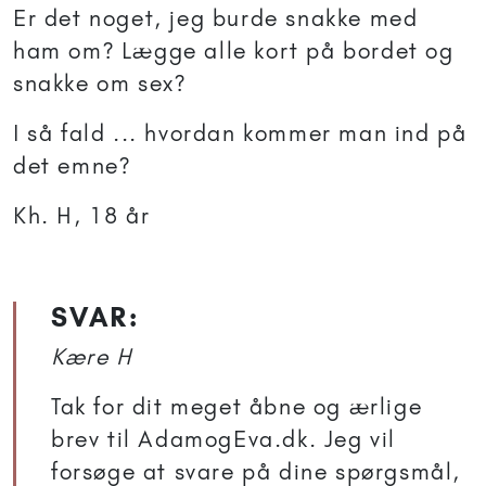
Er det noget, jeg burde snakke med
ham om? Lægge alle kort på bordet og
snakke om sex?
I så fald ... hvordan kommer man ind på
det emne?
Kh. H, 18 år
SVAR:
Kære H
Tak for dit meget åbne og ærlige
brev til AdamogEva.dk. Jeg vil
forsøge at svare på dine spørgsmål,