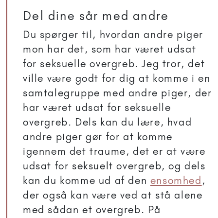
Del dine sår med andre
Du spørger til, hvordan andre piger
mon har det, som har været udsat
for seksuelle overgreb. Jeg tror, det
ville være godt for dig at komme i en
samtalegruppe med andre piger, der
har været udsat for seksuelle
overgreb. Dels kan du lære, hvad
andre piger gør for at komme
igennem det traume, det er at være
udsat for seksuelt overgreb, og dels
kan du komme ud af den
ensomhed
,
der også kan være ved at stå alene
med sådan et overgreb. På