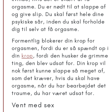
orgasme. Du er nødt til at slappe af
og give slip. Du skal først hele dine
psykiske sår, inden du skal forholde
dig til selv at få orgasme.
Formentlig blokerer din krop for
orgasmen, fordi du er så spændt op i
din
krop
, fordi den husker de grimme
ting, den blev udsat for. Din krop vil
nok først kunne slappe så meget af,
som det kræver, hvis du skal have
orgasme, når du har bearbejdet det
traume, du har været udsat for.
Vent med sex