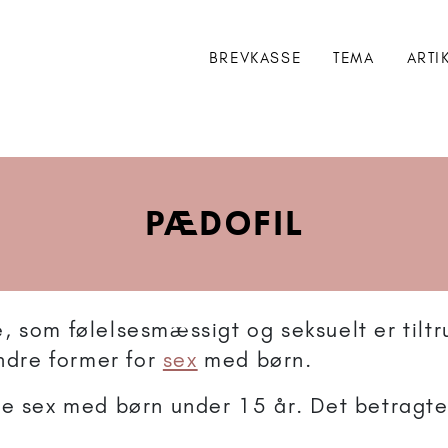
BREVKASSE
TEMA
ARTI
PÆDOFIL
 som følelsesmæssigt og seksuelt er tiltru
ndre former for
sex
med børn.
ve sex med børn under 15 år. Det betragt