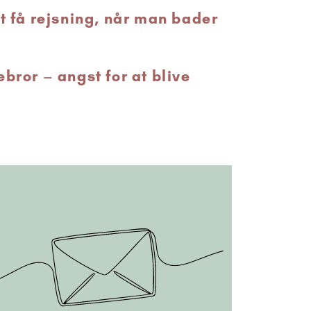
at få rejsning, når man bader
bror – angst for at blive