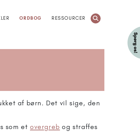
KLER
ORDBOG
RESSOURCER
kket af børn. Det vil sige, den
es som et
overgreb
og straffes