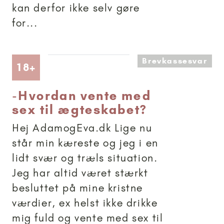
kan derfor ikke selv gøre
for...
Brevkassesvar
Artikler anbefalet til 18+
18+
-
Hvordan vente med
sex til ægteskabet?
Hej AdamogEva.dk Lige nu
står min kæreste og jeg i en
lidt svær og træls situation.
Jeg har altid været stærkt
besluttet på mine kristne
værdier, ex helst ikke drikke
mig fuld og vente med sex til