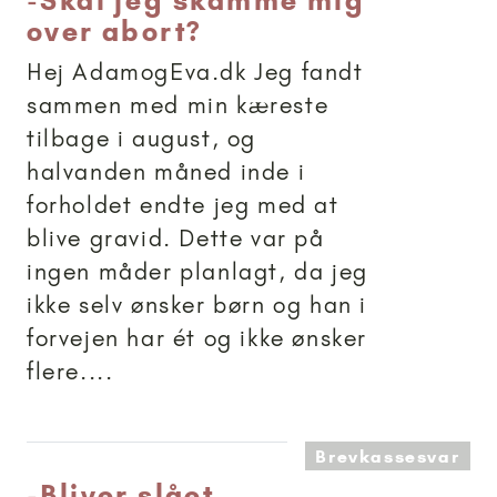
-
Skal jeg skamme mig
over abort?
Hej AdamogEva.dk Jeg fandt
sammen med min kæreste
tilbage i august, og
halvanden måned inde i
forholdet endte jeg med at
blive gravid. Dette var på
ingen måder planlagt, da jeg
ikke selv ønsker børn og han i
forvejen har ét og ikke ønsker
flere....
Brevkassesvar
-
Bliver slået