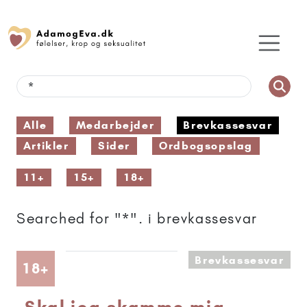
Alle
Medarbejder
Brevkassesvar
Artikler
Sider
Ordbogsopslag
11+
15+
18+
Searched for "*". i brevkassesvar
Brevkassesvar
Artikler anbefalet til 18+
18+