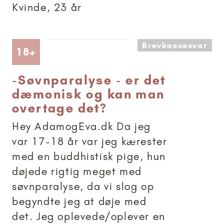
Kvinde, 23 år
Brevkassesvar
Artikler anbefalet til 18+
18+
-
Søvnparalyse - er det
dæmonisk og kan man
overtage det?
Hey AdamogEva.dk Da jeg
var 17-18 år var jeg kærester
med en buddhistisk pige, hun
døjede rigtig meget med
søvnparalyse, da vi slog op
begyndte jeg at døje med
det. Jeg oplevede/oplever en