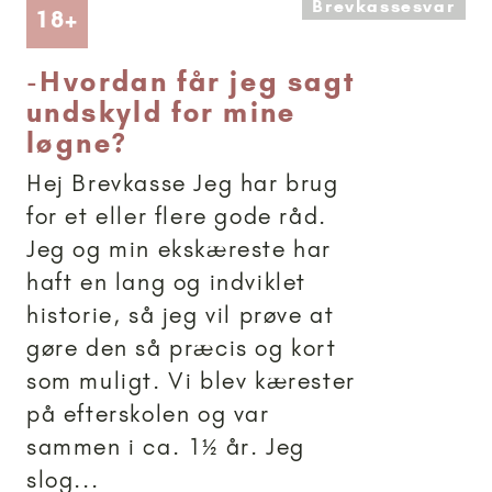
Brevkassesvar
Artikler anbefalet til 18+
18+
-
Hvordan får jeg sagt
undskyld for mine
løgne?
Hej Brevkasse Jeg har brug
for et eller flere gode råd.
Jeg og min ekskæreste har
haft en lang og indviklet
historie, så jeg vil prøve at
gøre den så præcis og kort
som muligt. Vi blev kærester
på efterskolen og var
sammen i ca. 1½ år. Jeg
slog...