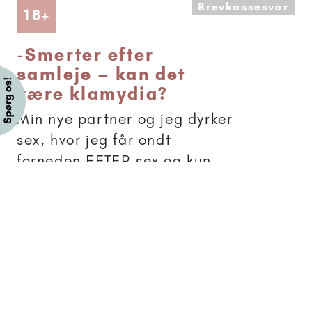
Brevkassesvar
Artikler anbefalet til 18+
18+
-
Smerter efter
samleje – kan det
være klamydia?
Min nye partner og jeg dyrker
sex, hvor jeg får ondt
forneden EFTER sex og kun
efter. Har ingen smerter
normalt, heller ikke ved
vandladning eller noget,
udelukkende kun efter sex.
Jeg blev testet for klamydia
tre gange i mit sidste
forhold,...