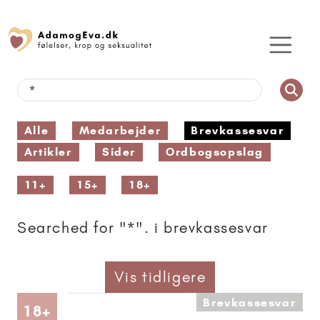
Alle
Medarbejder
Brevkassesvar
Artikler
Sider
Ordbogsopslag
11+
15+
18+
Searched for "*". i brevkassesvar
Vis tidligere
Brevkassesvar
Artikler anbefalet til 18+
18+