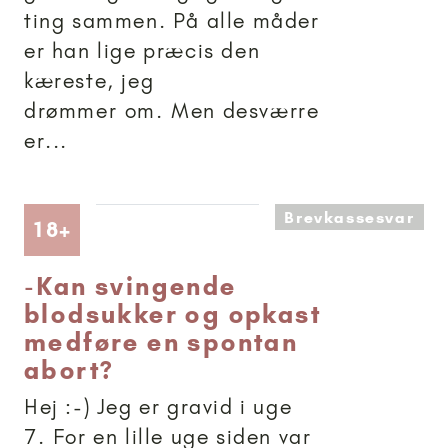
ting sammen. På alle måder
er han lige præcis den
kæreste, jeg
drømmer om. Men desværre
er...
Brevkassesvar
Artikler anbefalet til 18+
18+
-
Kan svingende
blodsukker og opkast
medføre en spontan
abort?
Hej :-) Jeg er gravid i uge
7. For en lille uge siden var