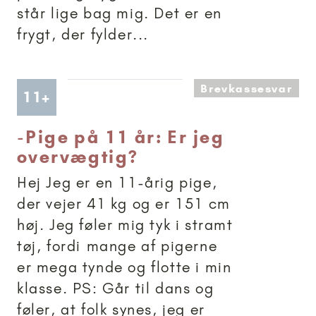
står lige bag mig. Det er en
frygt, der fylder...
Brevkassesvar
Artikler anbefalet til 11+
11+
-
Pige på 11 år: Er jeg
overvægtig?
Hej Jeg er en 11-årig pige,
der vejer 41 kg og er 151 cm
høj. Jeg føler mig tyk i stramt
tøj, fordi mange af pigerne
er mega tynde og flotte i min
klasse. PS: Går til dans og
føler, at folk synes, jeg er