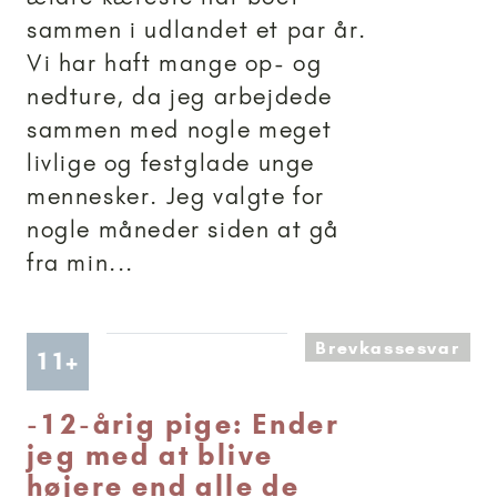
sammen i udlandet et par år.
Vi har haft mange op- og
nedture, da jeg arbejdede
sammen med nogle meget
livlige og festglade unge
mennesker. Jeg valgte for
nogle måneder siden at gå
fra min...
Brevkassesvar
Artikler anbefalet til 11+
11+
-
12-årig pige: Ender
jeg med at blive
højere end alle de