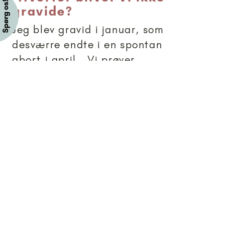
gravide?
Jeg blev gravid i januar, som
desværre endte i en spontan
abort i april.. Vi prøver
ihærdigt igen på at blive
gravide. I mellemtiden har
jeg fået konstateret pco. Vi
har sexet ca. hver anden dag
i hver cyklus. Har taget
ægløsningstest og sexet...
Brevkassesvar
Artikler anbefalet til 15+
15+
-
Skal jeg fortælle min