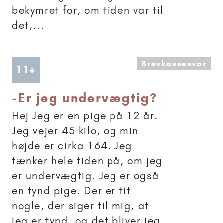
bekymret for, om tiden var til
det,...
Brevkassesvar
Artikler anbefalet til 11+
11+
-
Er jeg undervægtig?
Hej Jeg er en pige på 12 år.
Jeg vejer 45 kilo, og min
højde er cirka 164. Jeg
tænker hele tiden på, om jeg
er undervægtig. Jeg er også
en tynd pige. Der er tit
nogle, der siger til mig, at
jeg er tynd, og det bliver jeg