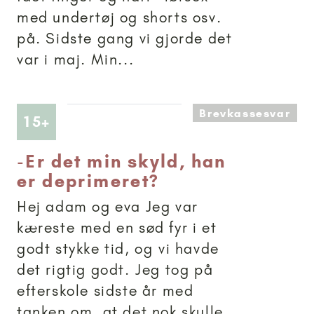
med undertøj og shorts osv.
på. Sidste gang vi gjorde det
var i maj. Min...
Brevkassesvar
Artikler anbefalet til 15+
15+
-
Er det min skyld, han
er deprimeret?
Hej adam og eva Jeg var
kæreste med en sød fyr i et
godt stykke tid, og vi havde
det rigtig godt. Jeg tog på
efterskole sidste år med
tanken om, at det nok skulle