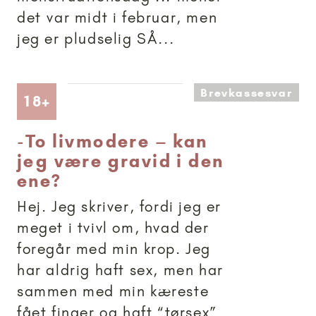
det var midt i februar, men
jeg er pludselig SÅ...
Brevkassesvar
Artikler anbefalet til 18+
18+
-
To livmodere – kan
jeg være gravid i den
ene?
Hej. Jeg skriver, fordi jeg er
meget i tvivl om, hvad der
foregår med min krop. Jeg
har aldrig haft sex, men har
sammen med min kæreste
fået finger og haft “tørsex”