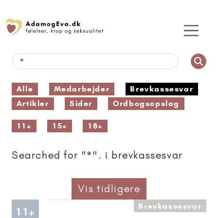
Alle
Medarbejder
Brevkassesvar
Artikler
Sider
Ordbogsopslag
11+
15+
18+
Searched for "*". i brevkassesvar
Vis tidligere
Brevkassesvar
Artikler anbefalet til 11+
11+